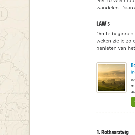
Met zo veel mooi
wandelen. Daarom
LAW's
Om te beginnen 
weken zie je zo 
genieten van het
Bo
In
Wa
mo
ac
1. Rothaarsteig