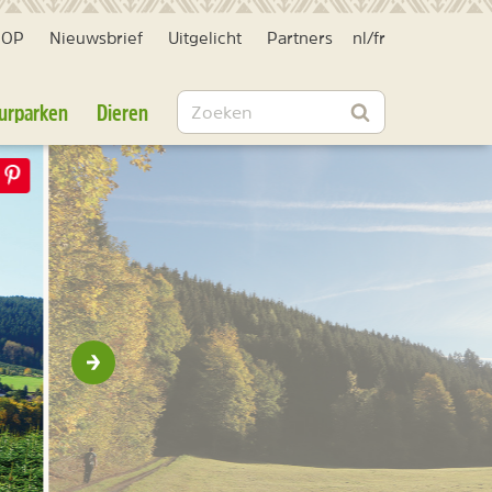
HOP
Nieuwsbrief
Uitgelicht
Partners
nl
/
fr
Zoeken
urparken
Dieren
Zoeken
Volgende