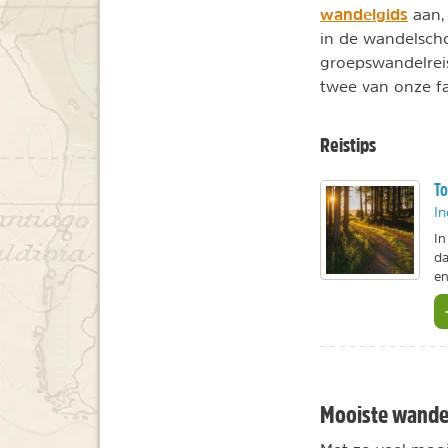
wandelgids
aan, 
in de wandelsch
groepswandelreis
twee van onze fa
Reistips
To
In
In
da
en
Mooiste wande