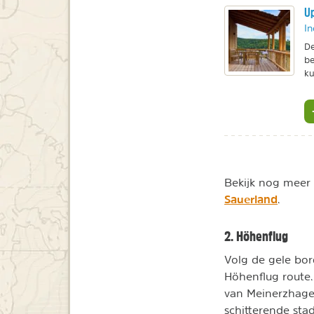
Up
In
De
be
ku
Bekijk nog meer
Sauerland
.
2. Höhenflug
Volg de gele bor
Höhenflug route.
van Meinerzhage
schitterende sta