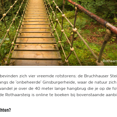
Rothaars
bevinden zich vier vreemde rotstorens: de Bruchhauser Stei
ngs de 'onbeheerde' Ginsburgerheide, waar de natuur zich 
wandel je over de 40 meter lange hangbrug die je op de fot
de Rothaarsteig is online te boeken bij bovenstaande aanbi
chten?