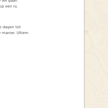
e wil gaan
op een rij.
e dagen tot
 manier. Ultiem