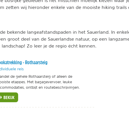
e bosrijke gebieden is het misschien moeilijk kiezen waar j
 zetten wij hieronder enkele van de mooiste hiking trails 
de bekende langeafstandspaden in het Sauerland. In enkel
een groot deel van de Sauerlandse natuur, op een langzame
 landschap! Zo leer je de regio écht kennen.
okatrekking - Rothaarsteig
dividuele reis
ndel de gehele Rothaarsteig of alleen de
oiste etappes. Met bagagevervoer, leuke
commodaties, ontbijt en routebeschrijvingen.
BEKIJK