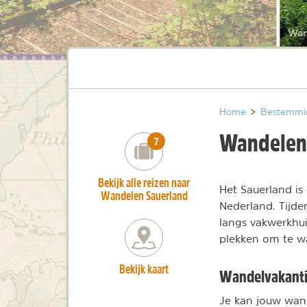
Wan
Home
>
Bestemmi
Wandelen
number_of_trips:
7
Bekijk alle reizen naar
Het Sauerland is
Wandelen Sauerland
Nederland. Tijde
langs vakwerkhui
plekken om te w
Bekijk kaart
Wandelvakanti
Je kan jouw wand