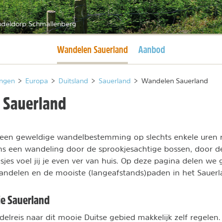
deldorp Schmallenberg
Huidige pagina
Wandelen Sauerland
Aanbod
ngen
>
Europa
>
Duitsland
>
Sauerland
>
Wandelen Sauerland
 Sauerland
 een geweldige wandelbestemming op slechts enkele uren r
ns een wandeling door de sprookjesachtige bossen, door d
sjes voel jij je even ver van huis. Op deze pagina delen we
andelen en de mooiste (langeafstands)paden in het Sauerl
e Sauerland
elreis naar dit mooie Duitse gebied makkelijk zelf regelen