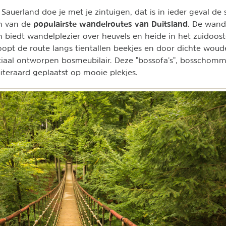
Sauerland doe je met je zintuigen, dat is in ieder geval de
populairste wandelroutes van Duitsland
en van de
. De wand
n biedt wandelplezier over heuvels en heide in het zuidoos
oopt de route langs tientallen beekjes en door dichte woud
ciaal ontworpen bosmeubilair. Deze "bossofa’s", bosschomm
uiteraard geplaatst op mooie plekjes.