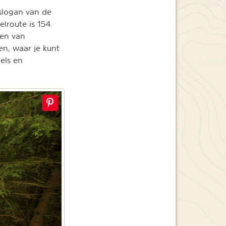
 slogan van de
elroute is 154
ten van
en, waar je kunt
els en