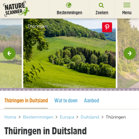
Ga
naar
Bestemmingen
Zoeken
Menu
content
Bestemmingen
Thüringen
Overnachten
Activiteiten
rige
Vol
Natuurparken
Dieren
DEALS
SHOP
Huidige pagina
Thüringen in Duitsland
Wat te doen
Aanbod
Nieuwsbrief
Uitgelicht
Partners
/
nl
fr
Home
>
Bestemmingen
>
Europa
>
Duitsland
>
Thüringen
Thüringen in Duitsland