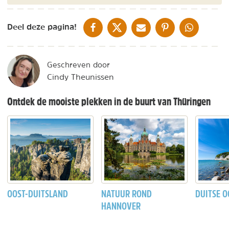
DELEN OP FACEBOOK
DELEN OP X
DELEN VIA DE MAIL
DELEN OP PINTEREST
DELEN OP WH
Deel deze pagina!
Geschreven door
Cindy Theunissen
Ontdek de mooiste plekken in de buurt van Thüringen
OOST-DUITSLAND
NATUUR ROND
DUITSE O
HANNOVER