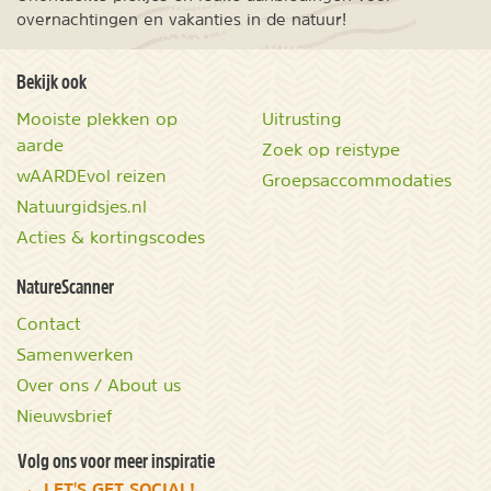
overnachtingen en vakanties in de natuur!
Bekijk ook
Mooiste plekken op
Uitrusting
aarde
Zoek op reistype
wAARDEvol reizen
Groepsaccommodaties
Natuurgidsjes.nl
Acties & kortingscodes
NatureScanner
Contact
Samenwerken
Over ons / About us
Nieuwsbrief
Volg ons voor meer inspiratie
LET'S GET SOCIAL!