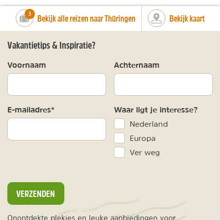
number_of_trips:
3
Bekijk alle reizen naar Thüringen
Bekijk kaart
Vakantietips & Inspiratie?
Voornaam
Achternaam
E-mailadres*
Waar ligt je interesse?
Nederland
Europa
Ver weg
VERZENDEN
Onontdekte plekjes en leuke aanbiedingen voor