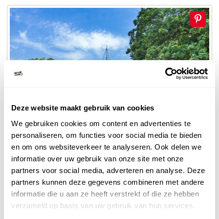
Deze website maakt gebruik van cookies
We gebruiken cookies om content en advertenties te
personaliseren, om functies voor social media te bieden
© Christian Fischer
en om ons websiteverkeer te analyseren. Ook delen we
Erfurt
informatie over uw gebruik van onze site met onze
partners voor social media, adverteren en analyse. Deze
3. Wandelen in Thüringen - de Rennsteig
partners kunnen deze gegevens combineren met andere
informatie die u aan ze heeft verstrekt of die ze hebben
wandelen in Thüringen
De populairste route om te
is
verzameld op basis van uw gebruik van hun services.
de Rennsteig. Het 169 kilometer lange wandelpad start