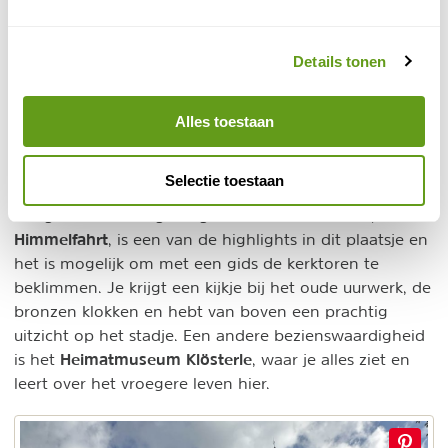
Kasteel Rötteln bereik je in 10 min. rijden.
Ontbijt is prima verzorgd.
BEKIJK
Details tonen
Alles toestaan
4. Schönau im Schwarzwald
Schönau is een kleine plaats in het Zwarte Woud, die
Selectie toestaan
toch stadsrechten heeft. Het is prachtig gelegen tussen
Mariä
het groene middelgebergte. De katholieke kerk,
Himmelfahrt
, is een van de highlights in dit plaatsje en
het is mogelijk om met een gids de kerktoren te
beklimmen. Je krijgt een kijkje bij het oude uurwerk, de
bronzen klokken en hebt van boven een prachtig
uitzicht op het stadje. Een andere bezienswaardigheid
Heimatmuseum Klösterle
is het
, waar je alles ziet en
leert over het vroegere leven hier.