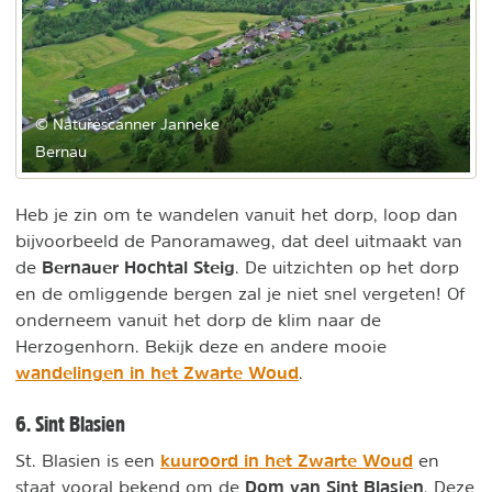
© Naturescanner Janneke
Bernau
Heb je zin om te wandelen vanuit het dorp, loop dan
bijvoorbeeld de Panoramaweg, dat deel uitmaakt van
Bernauer Hochtal Steig
de
. De uitzichten op het dorp
en de omliggende bergen zal je niet snel vergeten! Of
onderneem vanuit het dorp de klim naar de
Herzogenhorn. Bekijk deze en andere mooie
wandelingen in het Zwarte Woud
.
6. Sint Blasien
kuuroord in het Zwarte Woud
St. Blasien is een
en
Dom van Sint Blasien
staat vooral bekend om de
. Deze