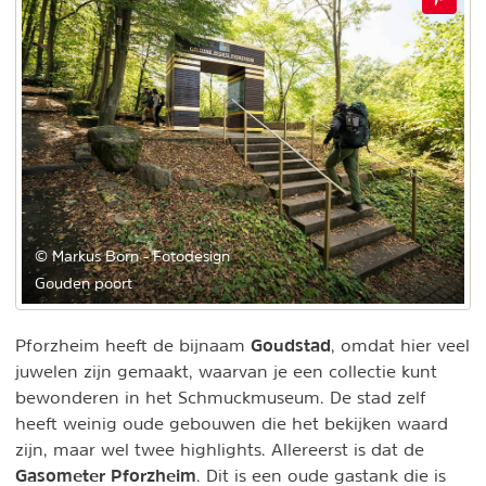
© Markus Born - Fotodesign
Gouden poort
Goudstad
Pforzheim heeft de bijnaam
, omdat hier veel
juwelen zijn gemaakt, waarvan je een collectie kunt
bewonderen in het Schmuckmuseum. De stad zelf
heeft weinig oude gebouwen die het bekijken waard
zijn, maar wel twee highlights. Allereerst is dat de
Gasometer Pforzheim
. Dit is een oude gastank die is