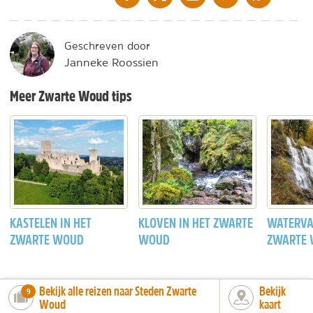
Geschreven door
Janneke Roossien
Meer Zwarte Woud tips
KASTELEN IN HET
KLOVEN IN HET ZWARTE
WATERVAL
ZWARTE WOUD
WOUD
ZWARTE
Bekijk alle reizen naar Steden Zwarte
Bekijk
number_of_trips:
9
Woud
kaart