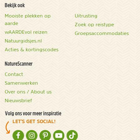
Bekijk ook
Mooiste plekken op
Uitrusting
aarde
Zoek op reistype
wAARDEvol reizen
Groepsaccommodaties
Natuurgidsjes.nl
Acties & kortingscodes
NatureScanner
Contact
Samenwerken
Over ons / About us
Nieuwsbrief
Volg ons voor meer inspiratie
LET'S GET SOCIAL!
NATURESCANNER OP FACEBOOK
NATURESCANNER OP INSTAGRAM
NATURESCANNER OP PINTEREST
NATURESCANNER OP YOUTUBE
NATURESCANNER OP TIKTOK