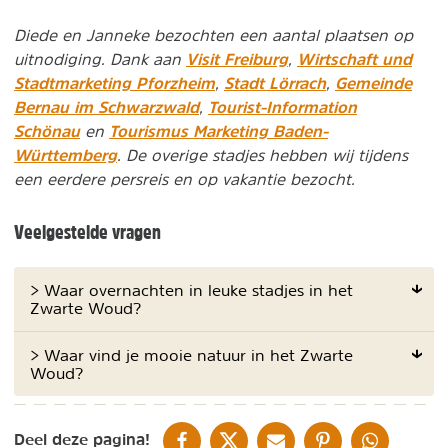
Diede en Janneke bezochten een aantal plaatsen op
Visit Freiburg
Wirtschaft und
uitnodiging. Dank aan
,
Stadtmarketing Pforzheim
Stadt Lörrach
Gemeinde
,
,
Bernau im Schwarzwald
Tourist-Information
,
Schönau
Tourismus Marketing Baden-
en
Württemberg
. De overige stadjes hebben wij tijdens
een eerdere persreis en op vakantie bezocht.
Veelgestelde vragen
> Waar overnachten in leuke stadjes in het
Zwarte Woud?
> Waar vind je mooie natuur in het Zwarte
Woud?
DELEN OP FACEBOOK
DELEN OP X
DELEN VIA DE MAIL
DELEN OP PINTEREST
DELEN OP WH
Deel deze pagina!