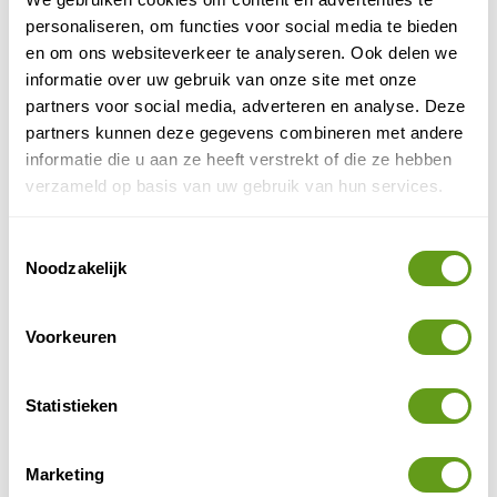
personaliseren, om functies voor social media te bieden
Het park biedt tegenwoordig veel recreatieve
en om ons websiteverkeer te analyseren. Ook delen we
mogelijkheden, waaronder wandel- en fietspaden,
informatie over uw gebruik van onze site met onze
sportfaciliteiten zoals een discgolfbaan en een
partners voor social media, adverteren en analyse. Deze
pumptrack. Verder is er een rosarium met ongeveer
partners kunnen deze gegevens combineren met andere
2.500 rozenstruiken. Daarnaast zijn er kunstwerken te
informatie die u aan ze heeft verstrekt of die ze hebben
bewonderen, zoals de 'Quellwächter' van Konrad
verzameld op basis van uw gebruik van hun services.
Winzer, die de waarde van water symboliseert.
Badische
Lörrach is ook een goed startpunt om de
Toestemmingsselectie
Noodzakelijk
Weinstrasse
te rijden. Je komt door diverse
Markgräflerland
wijngebieden in Baden, waarvan het
het meest zuidelijke is.
Voorkeuren
Overnachtingstip Lörrach
Statistieken
Hotelletje Lörrach
Individuele reis
Marketing
Zeer leuke kamers in kleinschalig hotel.