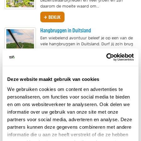
bezienswaardigheden en veel groen en zijn
daarom de moeite waard om...
BEKIJK
Hangbruggen in Duitsland
Een wiebelend avontuur beleef je op een van de
vele hangbruggen in Duitsland. Durf jij zo'n brug
te trotseren, dan word je getrakteerd op mooi...
BEKIJK
Meren in het Zwarte Woud
Deze website maakt gebruik van cookies
Het Zwarte Woud staat bekend om zijn dichte
bossen, wandelroutes en charmante dorpjes,
We gebruiken cookies om content en advertenties te
maar wist je dat je er ook schitterende meren
personaliseren, om functies voor social media te bieden
vindt? Van grote,...
en om ons websiteverkeer te analyseren. Ook delen we
BEKIJK
informatie over uw gebruik van onze site met onze
partners voor social media, adverteren en analyse. Deze
Bergen in het Zwarte Woud
partners kunnen deze gegevens combineren met andere
Het Zwarte Woud biedt een indrukwekkend
informatie die u aan ze heeft verstrekt of die ze hebben
berglandschap met meer dan 70 toppen boven