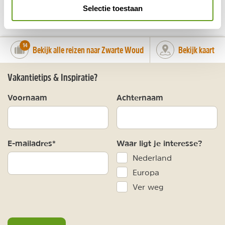
DELEN OP FACEBOOK
DELEN OP X
DELEN VIA DE MAIL
DELEN OP PINTEREST
DELEN OP WH
Deel deze pagina!
Selectie toestaan
number_of_trips:
14
Bekijk alle reizen naar Zwarte Woud
Bekijk kaart
Vakantietips & Inspiratie?
Voornaam
Achternaam
E-mailadres*
Waar ligt je interesse?
Nederland
Europa
Ver weg