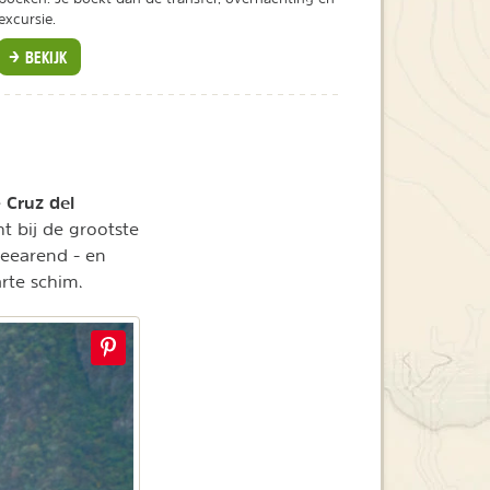
excursie.
BEKIJK
Cruz del
e
ht bij de grootste
zeearend - en
rte schim.