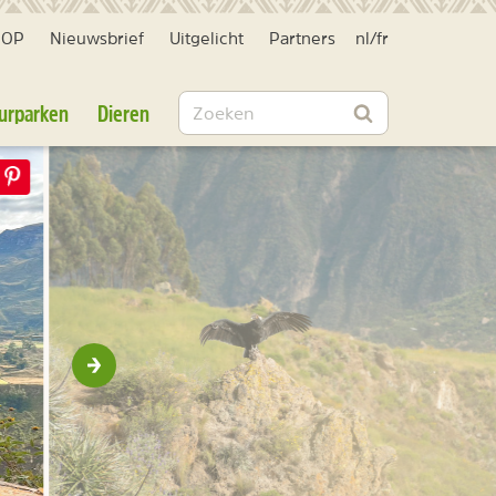
HOP
Nieuwsbrief
Uitgelicht
Partners
nl
/
fr
Zoeken
urparken
Dieren
Zoeken
Volgende