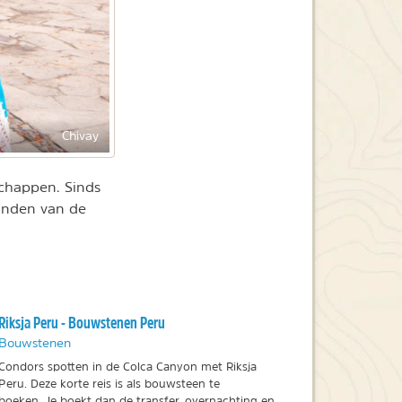
Chivay
chappen. Sinds
einden van de
Riksja Peru - Bouwstenen Peru
Bouwstenen
Condors spotten in de Colca Canyon met Riksja
Peru. Deze korte reis is als bouwsteen te
boeken. Je boekt dan de transfer, overnachting en