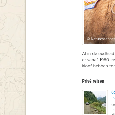
© Naturescanner
Al in de oudhei
er vanaf 1980 ee
kloof hebben to
Privé reizen
Co
In
Op
In
zi