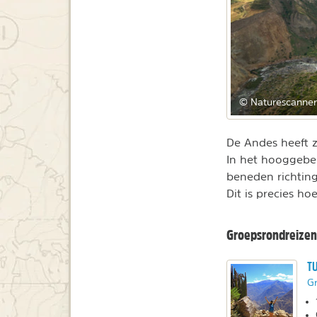
© Naturescanner
De Andes heeft z
In het hooggeber
beneden richting
Dit is precies h
Groepsrondreizen
TU
Gr