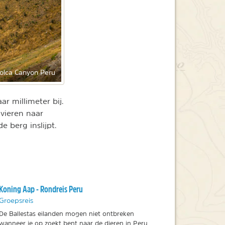
olca Canyon Peru
r millimeter bij.
ivieren naar
 berg inslijpt.
Koning Aap - Rondreis Peru
Groepsreis
De Ballestas eilanden mogen niet ontbreken
wanneer je op zoekt bent naar de dieren in Peru.