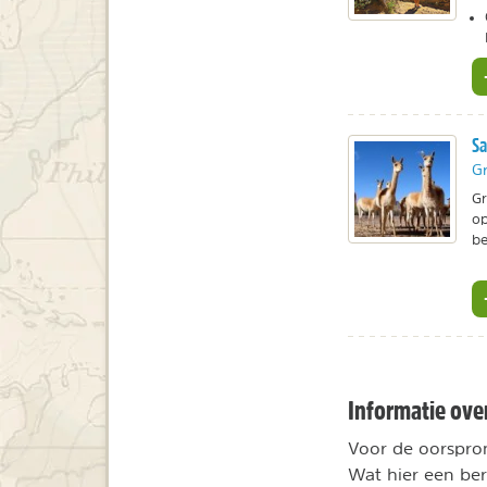
Sa
Gr
Gr
op
be
Informatie ove
Voor de oorspro
Wat hier een ber