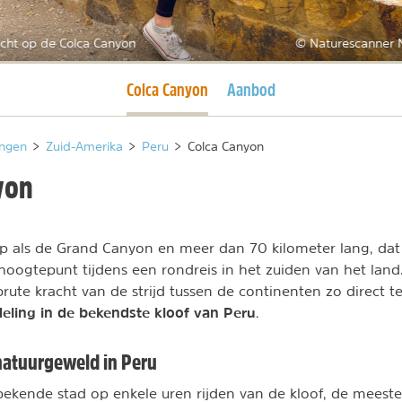
icht op de Colca Canyon
© Naturescanner M
Huidige pagina
Colca Canyon
Aanbod
ngen
>
Zuid-Amerika
>
Peru
>
Colca Canyon
yon
p als de Grand Canyon en meer dan 70 kilometer lang, dat
hoogtepunt tijdens een rondreis in het zuiden van het land
brute kracht van de strijd tussen de continenten zo direct t
eling
in de bekendste kloof van Peru
.
natuurgeweld in Peru
bekende stad op enkele uren rijden van de kloof, de meest