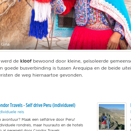
 Gina
kloof
d werd de
bewoond door kleine, geïsoleerde gemeens
n goede busverbinding is tussen Arequipa en de beide uit
eristen de weg hiernaartoe gevonden.
ndor Travels - Self drive Peru (individueel)
dividuele reis
 avontuur? Maak een selfdrive door Peru!
dividuele rondreis, maar huurauto en de hotels
jn al geregeld door Condor Travels.