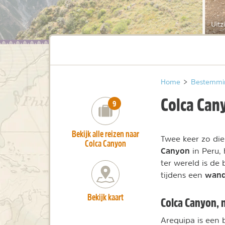
Uitz
Home
>
Bestemmi
Colca Can
number_of_trips:
9
Bekijk alle reizen naar
Twee keer zo die
Colca Canyon
Canyon
in Peru, 
ter wereld is de 
wand
tijdens een
Bekijk kaart
Colca Canyon, 
Arequipa is een 