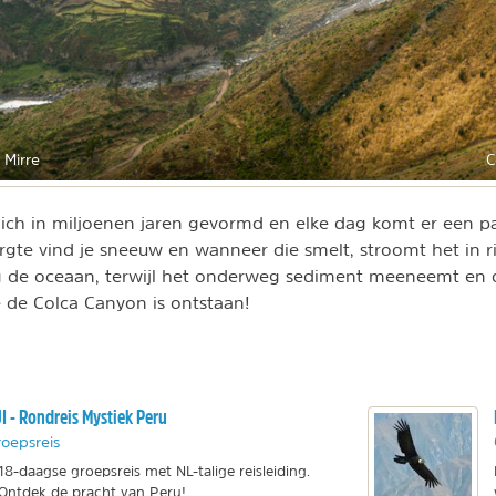
 Mirre
C
ich in miljoenen jaren gevormd en elke dag komt er een paa
gte vind je sneeuw en wanneer die smelt, stroomt het in r
 de oceaan, terwijl het onderweg sediment meeneemt en de
oe de Colca Canyon is ontstaan!
I - Rondreis Mystiek Peru
oepsreis
18-daagse groepsreis met NL-talige reisleiding.
Ontdek de pracht van Peru!