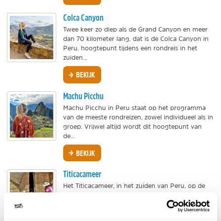
Colca Canyon
Twee keer zo diep als de Grand Canyon en meer
dan 70 kilometer lang, dat is de Colca Canyon in
Peru, hoogtepunt tijdens een rondreis in het
zuiden...
BEKIJK
Machu Picchu
Machu Picchu in Peru staat op het programma
van de meeste rondreizen, zowel individueel als in
groep. Vrijwel altijd wordt dit hoogtepunt van
de...
BEKIJK
Titicacameer
Het Titicacameer, in het zuiden van Peru, op de
grens met Bolivia, is het hoogst bevaarbare meer
ter wereld. Het Lago Titicaca of Titicacameer
staat...