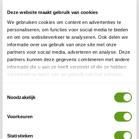
BEKIJK
Deze website maakt gebruik van cookies
Winter in Avoriaz
We gebruiken cookies om content en advertenties te
Duurzaam op wintersport in de regio Avoriaz in
personaliseren, om functies voor social media te bieden
de Franse Alpen. Onze reporter Mirre ontdekte
en om ons websiteverkeer te analyseren. Ook delen we
het winterdorp en geeft je tips voor de leukste...
informatie over uw gebruik van onze site met onze
BEKIJK
partners voor social media, adverteren en analyse. Deze
partners kunnen deze gegevens combineren met andere
Winter in Morzine
informatie die u aan ze heeft verstrekt of die ze hebben
Alle tips voor een wintervakantie naar het
verzameld op basis van uw gebruik van hun services.
duurzame Franse wintersportdorp Morzine. De
leukste dingen om te doen, meer dan alleen skiën
en...
Toestemmingsselectie
Noodzakelijk
BEKIJK
Muğla in Turkije
Voorkeuren
Muğla, gelegen aan de zonnige zuidkust van
Turkije, biedt toeristen een unieke combinatie van
prachtige natuur, waaronder besneeuwde bergen
Statistieken
en een...