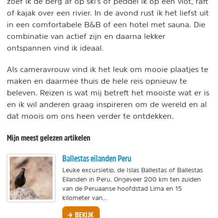
zoef ik de berg af op ski's of peddel ik op een vlot, raft
of kajak over een rivier. In de avond rust ik het liefst uit
in een comfortabele B&B of een hotel met sauna. Die
combinatie van actief zijn en daarna lekker
ontspannen vind ik ideaal.
Als cameravrouw vind ik het leuk om mooie plaatjes te
maken en daarmee thuis de hele reis opnieuw te
beleven. Reizen is wat mij betreft het mooiste wat er is
en ik wil anderen graag inspireren om de wereld en al
dat moois om ons heen verder te ontdekken.
Mijn meest gelezen artikelen
Ballestas eilanden Peru
Leuke excursietip, de Islas Ballestas of Ballestas
Eilanden in Peru. Ongeveer 200 km ten zuiden
van de Peruaanse hoofdstad Lima en 15
kilometer van...
BEKIJK