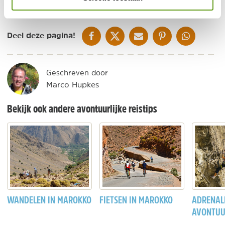
DELEN OP FACEBOOK
DELEN OP X
DELEN VIA DE MAIL
DELEN OP PINTEREST
DELEN OP WH
Deel deze pagina!
Geschreven door
Marco Hupkes
Bekijk ook andere avontuurlijke reistips
WANDELEN IN MAROKKO
FIETSEN IN MAROKKO
ADRENAL
AVONTU