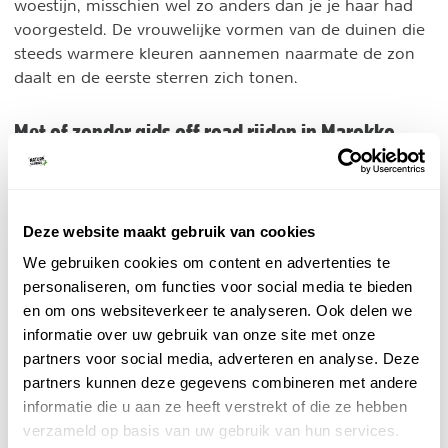
woestijn, misschien wel zo anders dan je je haar had
voorgesteld. De vrouwelijke vormen van de duinen die
steeds warmere kleuren aannemen naarmate de zon
daalt en de eerste sterren zich tonen.
Met of zonder gids off road rijden in Marokko
Okay, wanneer ga jij? Wil je met Marco, Europeaan met
een woestijnhart? Met Mbarek, een zoon van
nomaden?
Deze website maakt gebruik van cookies
Of wil jij juist zonder gids zelf van prachtig Marokko
We gebruiken cookies om content en advertenties te
genieten? Wat je ook wil. Met of zonder gids. Marco
maatwerk voor jou
personaliseren, om functies voor social media te bieden
maakt
. Dat begint in Nederland
en om ons websiteverkeer te analyseren. Ook delen we
met de voorbereiding en dat gaat door tijdens de reis.
informatie over uw gebruik van onze site met onze
Elke dag weer flexibel maatwerk. Het wordt jouw trip.
Marokko Maatwerk Reizen
partners voor social media, adverteren en analyse. Deze
is klein, uniek en letterlijk
partners kunnen deze gegevens combineren met andere
van de gebaande paden weg. Door de bergen, de
informatie die u aan ze heeft verstrekt of die ze hebben
vlaktes, en de zandduinen.
verzameld op basis van uw gebruik van hun services.