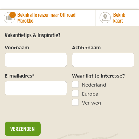
Bekijk alle reizen naar Off road
Bekijk
number_of_trips:
1
Marokko
kaart
Vakantietips & Inspiratie?
Voornaam
Achternaam
E-mailadres*
Waar ligt je interesse?
Nederland
Europa
Ver weg
VERZENDEN