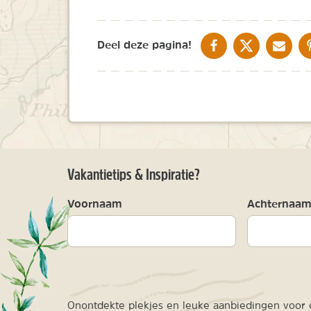
DELEN OP FACEBOOK
DELEN OP X
DELEN V
Deel deze pagina!
Vakantietips & Inspiratie?
Voornaam
Achternaa
Onontdekte plekjes en leuke aanbiedingen voor o