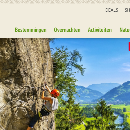
DEALS
S
Bestemmingen
Overnachten
Activiteiten
Natu