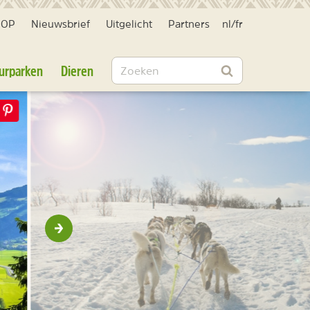
HOP
Nieuwsbrief
Uitgelicht
Partners
nl
/
fr
Zoeken
urparken
Dieren
Zoeken
Volgende