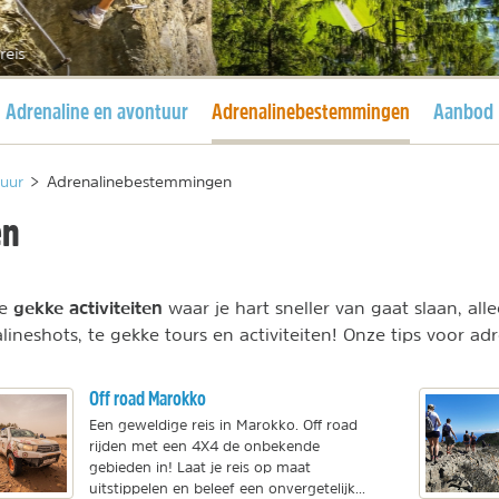
reis
Huidige pagina
Huidige pagina
Adrenaline en avontuur
Adrenalinebestemmingen
Aanbod
tuur
>
Adrenalinebestemmingen
en
gekke activiteiten
te
waar je hart sneller van gaat slaan, alle
ineshots, te gekke tours en activiteiten! Onze tips voor 
Off road Marokko
Een geweldige reis in Marokko. Off road
rijden met een 4X4 de onbekende
gebieden in! Laat je reis op maat
uitstippelen en beleef een onvergetelijk...