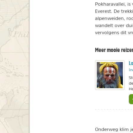
Pokharavallei, i
Everest. De trek
alpenweiden, ro
wandelt over du
vervolgens dit vr
Meer mooie reize
Lo
In
Sl
de
He
Onderweg klim je