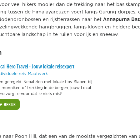
s voor veel hikers mooier dan de trekking naar het basiska
king tussen de Himalayareuzen voert langs Gurung dorpjes, 
Annapurna Ba
dodendronbossen en rijstterrassen naar het
izelingwekkende hangbruggen, langs kloven en heldere bee
uchtbare landschap in te ruilen voor ijs en sneeuw.
n
cal Hero Travel - Jouw lokale reisexpert
dividuele reis, Maatwerk
im geregeld: Nepal zien met lokale tips. Slapen bij
 monniken of trekking in de bergen, jouw Local
ro zorgt ervoor dat je niets mist!
BEKIJK
 naar Poon Hill, dat een van de mooiste vergezichten van