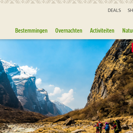
DEALS
S
Bestemmingen
Overnachten
Activiteiten
Natu