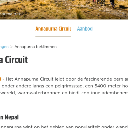
apurna trek
Huidige pagina
Annapurna Circuit
Aanbod
ngen
>
Annapurna beklimmen
 Circuit
l
- Het Annapurna Circuit leidt door de fascinerende berg
e onder andere langs een pelgrimsstad, een 5400-meter ho
er wereld, warmwaterbronnen en biedt continue ademben
in Nepal
Annapurna wint op het gebied van populariteit onder wand