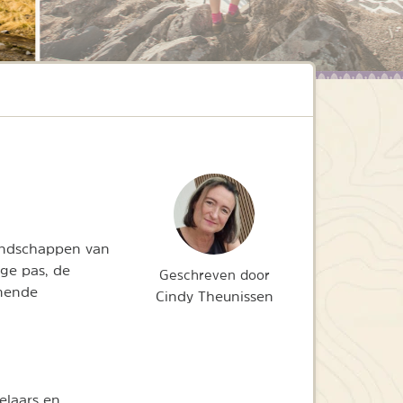
landschappen van
ge pas, de
Geschreven door
emende
Cindy Theunissen
elaars en