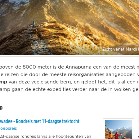
Zicht vanaf Mardi
 boven de 8000 meter is de Annapurna een van de meest 
elreizen die door de meeste reisorganisaties aangeboden
amp
van deze veeleisende berg, en geloof het, dit is al een 
amp gaan de echte expedities verder naar de in wolken ge
p
wadee - Rondreis met 11-daagse trektocht
oepsreis
23-daagse rondreis langs alle hoogtepunten van