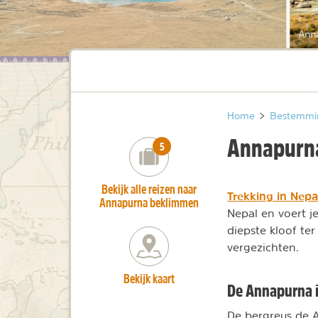
Ann
Home
>
Bestemmi
Annapurna
number_of_trips:
5
Bekijk alle reizen naar
Trekking in Nepa
Annapurna beklimmen
Nepal en voert j
diepste kloof t
vergezichten.
Bekijk kaart
De Annapurna 
De bergreus de 