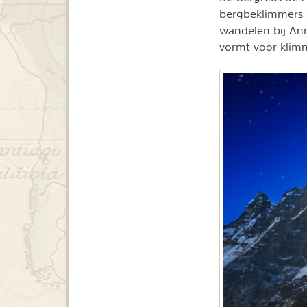
bergbeklimmers s
wandelen bij An
vormt voor klim