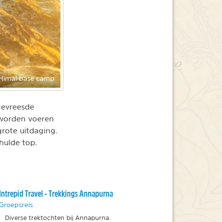
 Himal base camp
gevreesde
 worden voeren
grote uitdaging.
hulde top.
Intrepid Travel - Trekkings Annapurna
Groepsreis
Diverse trektochten bij Annapurna.