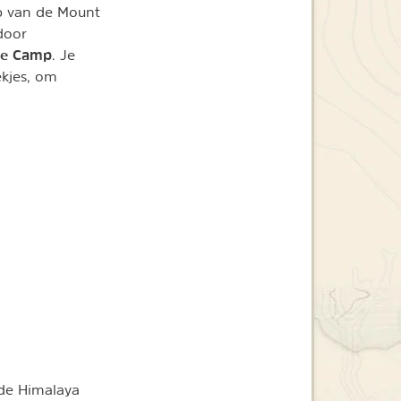
mp van de Mount
door
se Camp
. Je
kjes, om
 de Himalaya