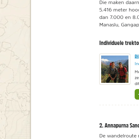
Die maken daarna
5.416 meter hoo
dan 7.000 en 8.0
Manaslu, Gangap
Individuele trekt
Ri
In
Me
ze
di
2. Annapurna San
De wandelroute 