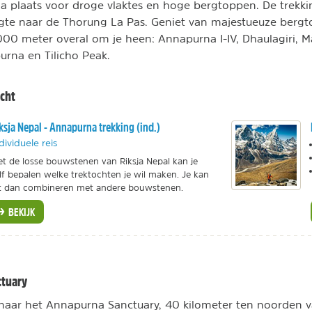
 plaats voor droge vlaktes en hoge bergtoppen. De trekkin
gte naar de Thorung La Pas. Geniet van majestueuze berg
00 meter overal om je heen: Annapurna I-IV, Dhaulagiri, 
urna en Tilicho Peak.
ocht
ksja Nepal - Annapurna trekking (ind.)
dividuele reis
t de losse bouwstenen van Riksja Nepal kan je
lf bepalen welke trektochten je wil maken. Je kan
t dan combineren met andere bouwstenen.
BEKIJK
ctuary
naar het Annapurna Sanctuary, 40 kilometer ten noorden 