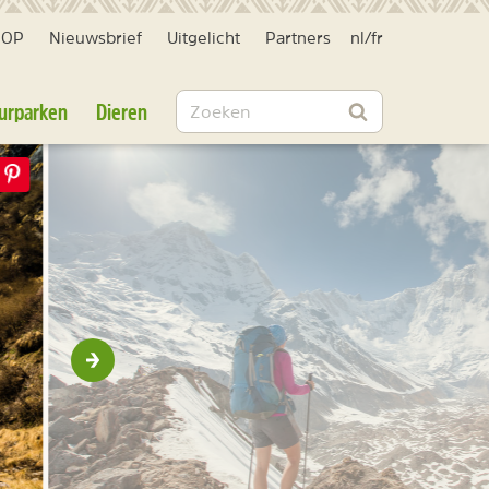
HOP
Nieuwsbrief
Uitgelicht
Partners
nl
/
fr
Zoeken
urparken
Dieren
Zoeken
Volgende