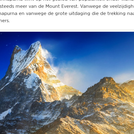
teeds meer van de Mount Everest. Vanwege de veelzijdighe
napurna en vanwege de grote uitdaging die de trekking na
mers.