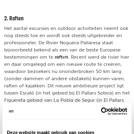
2. Raften
Het aantal excursies en outdoor activiteiten neemt ook
nog steeds toe en wordt ook steeds uitgebreider en
professioneler. De Rivier Noguera Pallaresa staat
bijvoorbeeld bekend als een van de beste Europese
raften
bestemmingen om te
. Recent werd de rivier hier
en daar omgelegd om een nieuwe route te creëren,
waardoor bezoekers nu ononderbroken 50 km lang
(zonder dammen of andere obstakels) kunnen varen,
raften of kajakken. Dit nieuwe ambitieuze project ligt
tussen Escaló (in het gebied bij El Pallars Sobirà) en het
Figuereta gebied van La Pobla de Segur (in El Pallars
Jussà). Met het nieuwe initiatief hoopt de regio zich te
positioneren als een van de beste
wildwaterbestemmingen ter wereld.
Deze website maakt gebruik van cookies