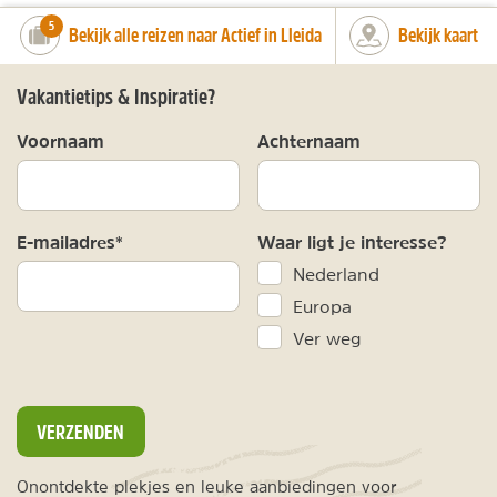
number_of_trips:
5
Bekijk alle reizen naar Actief in Lleida
Bekijk kaart
Vakantietips & Inspiratie?
Voornaam
Achternaam
E-mailadres*
Waar ligt je interesse?
Nederland
Europa
Ver weg
VERZENDEN
Onontdekte plekjes en leuke aanbiedingen voor