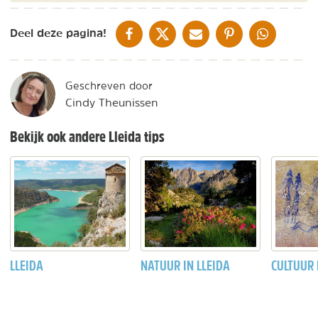
DELEN OP FACEBOOK
DELEN OP X
DELEN VIA DE MAIL
DELEN OP PINTEREST
DELEN OP WH
Deel deze pagina!
Geschreven door
Cindy Theunissen
Bekijk ook andere Lleida tips
LLEIDA
NATUUR IN LLEIDA
CULTUUR 