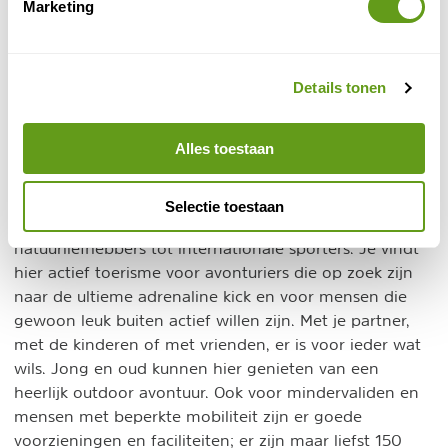
Marketing
bijna 70.000 ha. Het laatste is een beschermd gebied,
met tal van bijzondere planten- en dierensoorten. Ook
in de Lage Pyreneeën vind je prachtige natuur, zoals
Details tonen
Collegats-Terradets Territorial Park en de El Montsec
bergketen, die zeker een bezoek waard zijn. Met name
de spectaculaire Mont-rebei kloof is bezienswaardig.
Alles toestaan
4. Actieve vakantie voor iedereen
Selectie toestaan
In Lleida is iedereen welkom, van gewone
natuurliefhebbers tot internationale sporters. Je vindt
hier actief toerisme voor avonturiers die op zoek zijn
naar de ultieme adrenaline kick en voor mensen die
gewoon leuk buiten actief willen zijn. Met je partner,
met de kinderen of met vrienden, er is voor ieder wat
wils. Jong en oud kunnen hier genieten van een
heerlijk outdoor avontuur. Ook voor mindervaliden en
mensen met beperkte mobiliteit zijn er goede
voorzieningen en faciliteiten; er zijn maar liefst 150