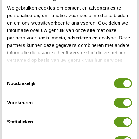
3. Hiken
We gebruiken cookies om content en advertenties te
Trek je liever de wandelschoenen aan om stap na stap
personaliseren, om functies voor social media te bieden
te genieten van een rustgevende en spectaculaire
en om ons websiteverkeer te analyseren. Ook delen we
omgeving, dan is een trekking eerder wat voor jou. In
informatie over uw gebruik van onze site met onze
de provincie Lleida wordt hiken sterk gepromoot en de
partners voor social media, adverteren en analyse. Deze
afgelopen jaren werden wel twaalf nieuwe
partners kunnen deze gegevens combineren met andere
wandelroutes opgezet. Enkele van deze routes voeren
informatie die u aan ze heeft verstrekt of die ze hebben
door Aigüestortes and Estany de Sant Maurici National
verzameld op basis van uw gebruik van hun services.
Park, het enige nationale park in Catalonië met meer
dan 200 meren (bijna de helft van alle meren in
Toestemmingsselectie
Lleida) en bergtoppen van bijna 3.000 meter hoogte.
Noodzakelijk
Wandel door U-vormige dalen en andere
natuurfenomenen uit de ijstijd. Lees meer over
wandelen in Lleida
.
Voorkeuren
Er zijn vele beschermde natuurgebieden. In het
Statistieken
hooggebergte vind je uiteraard de Hoge Pyreneeën en
El Cadí-Moixeró natuurpark. Het eerste is het grootste
natuurgebied in Catalonië, met een oppervlakte van