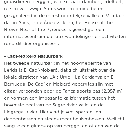
graasdieren: berggeit, wild schaap, damhert, edelhert,
ree en wild zwijn. Soms worden bruine beren
gesignaleerd in de meest noordelijke valleien. Vandaar
dat in Alins, in de Àneu valleien, het House of the
Brown Bear of the Pyrenees is gevestigd; een
informatiecentrum dat ook wandelingen en activiteiten
rond dit dier organiseert.
- Cadí-Moixeró Natuurpark
Het tweede natuurpark in het hooggebergte van
Lerida is El Cadí-Moixeró, dat zich uitstrekt over de
lokale districten van L'Alt Urgell, La Cerdanya en El
Berguedà. De Cadí en Moixeró gebergtes zijn met
elkaar verbonden door de Tancalaporta pas (2.357 m)
en vormen een imposante kalkformatie tussen het
bovenste deel van de Segre rivier vallei en de
Llogregat rivier. Hier vind je veel sparren- en
dennenbossen en steeds meer beukenbossen. Wellicht
vang je een glimps op van berggeiten of een van de