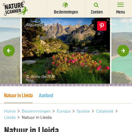
Ga
naar
Bestemmingen
Zoeken
Menu
content
Bestemmingen
Aigüestortes N.P.
Overnachten
Activiteiten
rige
Vol
Natuurparken
Dieren
© Arxiu del P.N.
DEALS
SHOP
Huidige pagina
Natuur in Lleida
Aanbod
Nieuwsbrief
Uitgelicht
Partners
/
nl
fr
Home
>
Bestemmingen
>
Europa
>
Spanje
>
Catalonië
>
Lleida
>
Natuur in Lleida
Natuur in Lleida