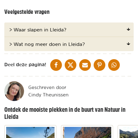
Veelgestelde vragen
> Waar slapen in Lleida?
> Wat nog meer doen in Lleida?
DELEN OP FACEBOOK
DELEN OP X
DELEN VIA DE MAIL
DELEN OP PINTEREST
DELEN OP WH
Deel deze pagina!
Geschreven door
Cindy Theunissen
Ontdek de mooiste plekken in de buurt van Natuur in
Lleida