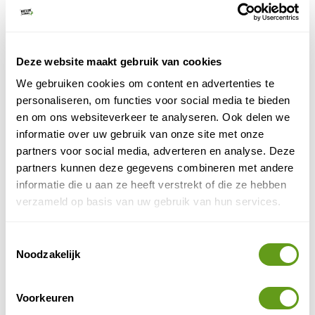
rotsgebied in het noordoosten van El Pallars Jussà,
herbergt een grote populatie herten. In september en
oktober kan je ze horen burlen. Daarnaast kan je in
Deze website maakt gebruik van cookies
Boumort veel gieren, visarenden, steenarenden en
andere roofvogels observeren.
We gebruiken cookies om content en advertenties te
personaliseren, om functies voor social media te bieden
- El Montsec gebergte
en om ons websiteverkeer te analyseren. Ook delen we
Ook de sierra El Montsec vormt een grandioos beeld.
informatie over uw gebruik van onze site met onze
Haar indrukwekkende natuur heeft reeds meerdere
partners voor social media, adverteren en analyse. Deze
UNESCO onderscheidingen gehad, waaronder "Starlight
partners kunnen deze gegevens combineren met andere
reservaat", wat inhoudt dat de atmosfeer bijzonder
informatie die u aan ze heeft verstrekt of die ze hebben
geschikt is voor astronomische waarnemingen.
verzameld op basis van uw gebruik van hun services.
Vandaar ook het Montsec Astronomical Park in Àger.
Meer recent werd het gebied ook tot Global Geopark
Toestemmingsselectie
benoemd, om haar fossiele en geologische rijkdom. De
Noodzakelijk
Mont-rebei kloof
oversteek van de
, te voet of per kano,
is een onvergetelijke ervaring.
Voorkeuren