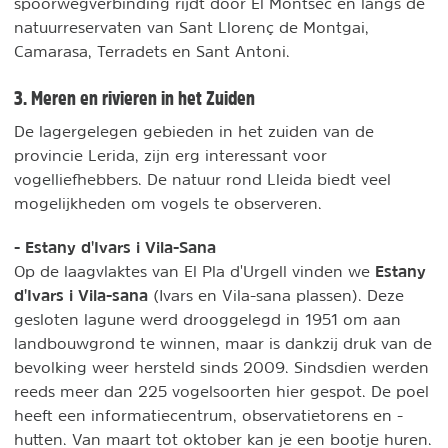
spoorwegverbinding rijdt door El Montsec en langs de
natuurreservaten van Sant Llorenç de Montgai,
Camarasa, Terradets en Sant Antoni.
3. Meren en rivieren in het Zuiden
De lagergelegen gebieden in het zuiden van de
provincie Lerida, zijn erg interessant voor
vogelliefhebbers. De natuur rond Lleida biedt veel
mogelijkheden om vogels te observeren.
- Estany d'Ivars i Vila-Sana
Estany
Op de laagvlaktes van El Pla d'Urgell vinden we
d'Ivars i Vila-sana
(Ivars en Vila-sana plassen). Deze
gesloten lagune werd drooggelegd in 1951 om aan
landbouwgrond te winnen, maar is dankzij druk van de
bevolking weer hersteld sinds 2009. Sindsdien werden
reeds meer dan 225 vogelsoorten hier gespot. De poel
heeft een informatiecentrum, observatietorens en -
hutten. Van maart tot oktober kan je een bootje huren.