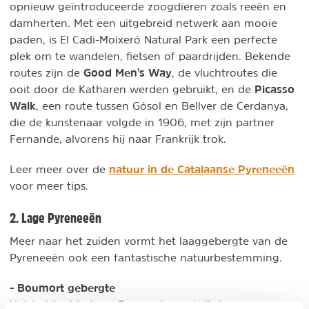
opnieuw geïntroduceerde zoogdieren zoals reeën en
damherten. Met een uitgebreid netwerk aan mooie
paden, is El Cadí-Moixeró Natural Park een perfecte
plek om te wandelen, fietsen of paardrijden. Bekende
Good Men's Way
routes zijn de
, de vluchtroutes die
Picasso
ooit door de Katharen werden gebruikt, en de
Walk
, een route tussen Gósol en Bellver de Cerdanya,
die de kunstenaar volgde in 1906, met zijn partner
Fernande, alvorens hij naar Frankrijk trok.
natuur in de Catalaanse Pyreneeën
Leer meer over de
voor meer tips.
2. Lage Pyreneeën
Meer naar het zuiden vormt het laaggebergte van de
Pyreneeën ook een fantastische natuurbestemming.
- Boumort gebergte
Het jachtgebied van Boumort, een kalkstenen