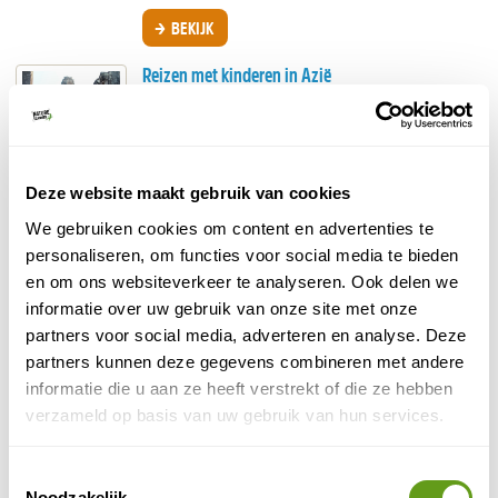
BEKIJK
Reizen met kinderen in Azië
Op zoek naar een avontuurlijke vakantie met je
kind in Azië? Goede keuze, want het Oosten is
avontuurlijk en leuk, maar ook relatief veilig....
BEKIJK
Deze website maakt gebruik van cookies
Reizen met kinderen in Cuba
We gebruiken cookies om content en advertenties te
personaliseren, om functies voor social media te bieden
We willen onze kinderen steeds meer boeiende
ervaringen meegeven en reizen is daar natuurlijk
en om ons websiteverkeer te analyseren. Ook delen we
een van. Cuba is een interessante
informatie over uw gebruik van onze site met onze
vakantiebestemming met...
partners voor social media, adverteren en analyse. Deze
BEKIJK
partners kunnen deze gegevens combineren met andere
informatie die u aan ze heeft verstrekt of die ze hebben
Reizen met kinderen in Namibië
verzameld op basis van uw gebruik van hun services.
Met kinderen naar Namibië? We kunnen dit idee
alleen maar aanraden. In onderstaand blog lees je
Toestemmingsselectie
onze reiservaring. Namibië stond al lang op...
Noodzakelijk