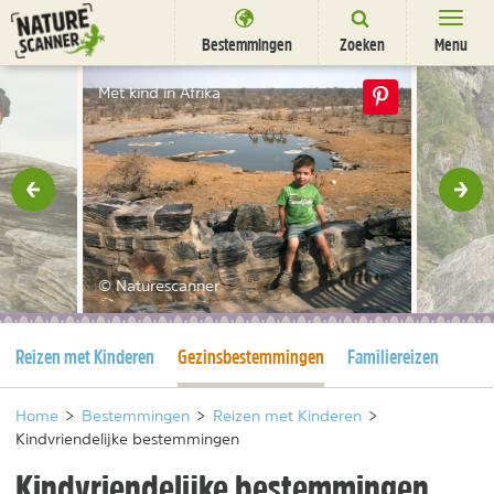
Ga
naar
Bestemmingen
Zoeken
Menu
content
Bestemmingen
Met kind in Afrika
Overnachten
Activiteiten
rige
Vol
Natuurparken
Dieren
© Naturescanner
DEALS
SHOP
Huidige pagina
Huidige pagina
Reizen met Kinderen
Gezinsbestemmingen
Familiereizen
Nieuwsbrief
Uitgelicht
Partners
/
nl
fr
Home
>
Bestemmingen
>
Reizen met Kinderen
>
Kindvriendelijke bestemmingen
Kindvriendelijke bestemmingen