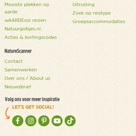
Mooiste plekken op
Uitrusting
aarde
Zoek op reistype
wAARDEvol reizen
Groepsaccommodaties
Natuurgidsjes.nl
Acties & kortingscodes
NatureScanner
Contact
Samenwerken
Over ons / About us
Nieuwsbrief
Volg ons voor meer inspiratie
LET'S GET SOCIAL!
NATURESCANNER OP FACEBOOK
NATURESCANNER OP INSTAGRAM
NATURESCANNER OP PINTEREST
NATURESCANNER OP YOUTUBE
NATURESCANNER OP TIKTOK