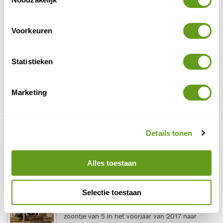
BEKIJK
Vakantie met kinderen in Noorwegen
Voorkeuren
Noorwegen is een ideale bestemming voor een
vakantie met kinderen in Scandinavië. Wij hebben
een rondreis door Noorwegen gemaakt met ons
Statistieken
4-jarige...
BEKIJK
Marketing
Ezeltocht in Toscane
Super leuke activiteit in Toscane voor gezinnen
met kinderen: maak een tocht op een ezel door
Details tonen
de natuur. Kom op de meest onbekende plekken
in de mooie...
Alles toestaan
BEKIJK
Reizen met kinderen in Cambodja
Selectie toestaan
Cambodja is een leuke bestemming om met
kinderen te ontdekken. Zelf zijn wij met ons
zoontje van 5 in het voorjaar van 2017 naar