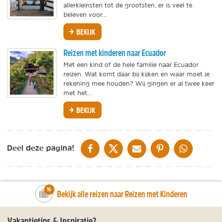
allerkleinsten tot de grootsten, er is veel te
beleven voor...
BEKIJK
Reizen met kinderen naar Ecuador
Met een kind of de hele familie naar Ecuador
reizen. Wat komt daar bij kijken en waar moet je
rekening mee houden? Wij gingen er al twee keer
met het...
BEKIJK
DELEN OP FACEBOOK
DELEN OP X
DELEN VIA DE MAIL
DELEN OP PINTEREST
DELEN OP WH
Deel deze pagina!
number_of_trips:
16
Bekijk alle reizen naar Reizen met Kinderen
Vakantietips & Inspiratie?