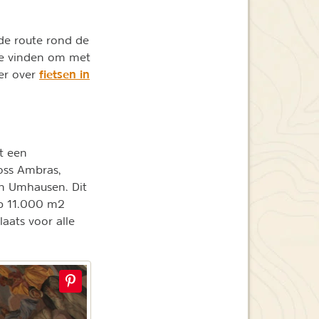
d de route rond de
 te vinden om met
fietsen in
eer over
dt een
oss Ambras,
 in Umhausen. Dit
Op 11.000 m2
aats voor alle