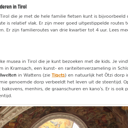
deren in Tirol
 Tirol die je met de hele familie fietsen kunt is bijvoorbeel
te is relatief vlak. Er zijn meer goed uitgestippelde routes
en. Er zijn familieroutes van drie kwartier tot 4 uur. Lees m
euke musea in Tirol die je kunt bezoeken met de kids. Je vin
in Kramsach, een kunst- en rariteitenverzameling in Schl
llwelten
Tiqets
in Wattens (zie
) en natuurlijk het Ötzi dorp
mie genoemde dorp verbeeldt het leven uit de steentijd. 
 bakovens, menhirs, de graanschuren en kano's. Er is ook pl
entijd.