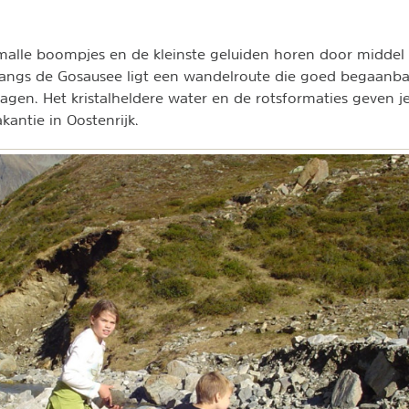
malle boompjes en de kleinste geluiden horen door middel
Langs de Gosausee ligt een wandelroute die goed begaanba
gen. Het kristalheldere water en de rotsformaties geven j
kantie in Oostenrijk.