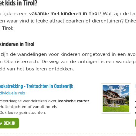
 kids in Tirol?
vakantie met kinderen in Tirol
n tijdens een
? Wat zijn de leu
 en waar vind je leuke attractieparken of dierentuinen? Enke
 Tirol:
inderen in Tirol
 zijn de wandelingen voor kinderen omgetoverd in een avo
in Oberösterreich: 'De weg van de zintuigen' is een wande
ld van het bos leren ontdekken.
okatrekking - Trektochten in Oostenrijk
dividuele reis
iconische routes
Meerdaagse wandelreizen over
.
Huttentochten of vanuit hotels.
Ook leuke gezinstochten.
BEKIJK