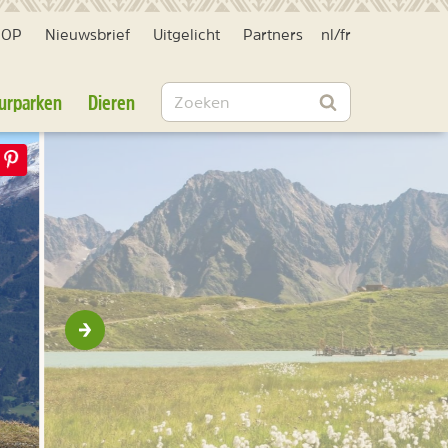
HOP
Nieuwsbrief
Uitgelicht
Partners
nl
/
fr
Zoeken
urparken
Dieren
Zoeken
Volgende