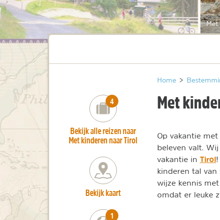
Met 
Home
>
Bestemmi
Met kinder
number_of_trips:
4
Bekijk alle reizen naar
Op vakantie met 
Met kinderen naar Tirol
beleven valt. Wi
Tirol
vakantie in
!
kinderen tal van
wijze kennis met
Bekijk kaart
omdat er leuke 
number_of_trips:
1