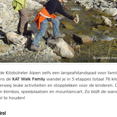
Wandelen met 
 de Kitzbüheler Alpen zelfs een langeafstandspad voor famil
KAT Walk Family
ens de
wandel je in 5 etappes totaal 76 ki
rweg leuke activiteiten en stopplekken voor de kinderen. 
n klimbos, speelplaatsen en mountaincart. Zo blijft de wan
ol te houden!
irol