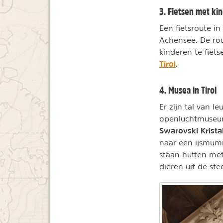
3. Fietsen met kin
Een fietsroute in
Achensee. De rou
kinderen te fiets
Tirol
.
4. Musea in Tirol
Er zijn tal van l
openluchtmuseum 
Swarovski Krista
naar een ijsmum
staan hutten met
dieren uit de ste