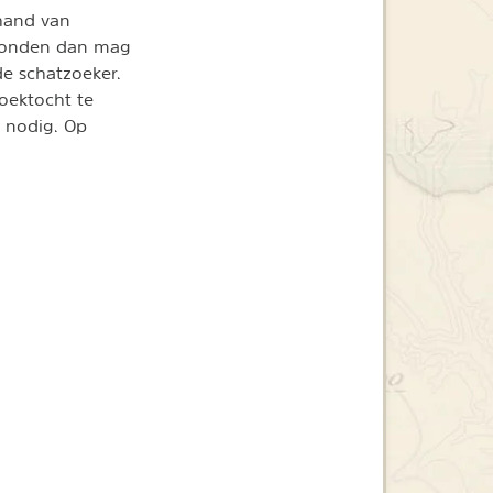
 hand van
gevonden dan mag
e schatzoeker.
oektocht te
 nodig. Op