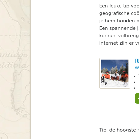
Een leuke tip vo
geografische coö
je hem houden ma
Een spannende j
kunnen volbreng
internet zijn er 
TU
W
Tip: de hoogste g