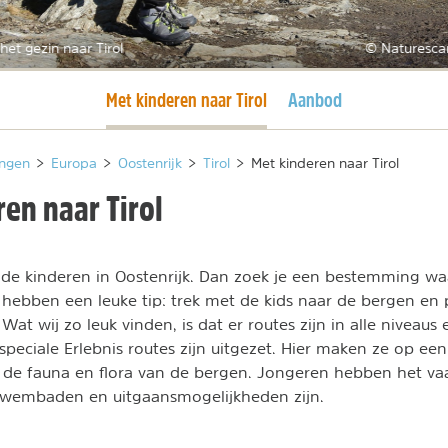
het gezin naar Tirol
© Naturesca
Huidige pagina
Met kinderen naar Tirol
Aanbod
ngen
>
Europa
>
Oostenrijk
>
Tirol
>
Met kinderen naar Tirol
en naar Tirol
de kinderen in Oostenrijk. Dan zoek je een bestemming waa
j hebben een leuke tip: trek met de kids naar de bergen en
 Wat wij zo leuk vinden, is dat er routes zijn in alle niveaus
 speciale Erlebnis routes zijn uitgezet. Hier maken ze op e
 de fauna en flora van de bergen. Jongeren hebben het vaa
zwembaden en uitgaansmogelijkheden zijn.