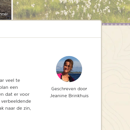
nner
r veel te
 plan een
Geschreven door
 en dat er voor
Jeanine Brinkhuis
en verbeeldende
k naar de zin,