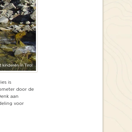
kinderen in Tirol
ies is
lometer door de
Denk aan
deling voor