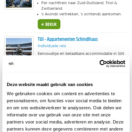
Per nachttrein naar Zuid-Duitsland, Tirol &
Zwitserland.
's Avonds vertrekken, 's ochtends aankomen.
BEKIJK
TUI - Appartementen Schindlhaus
Individuele reis
Eenvoudige en betaalbare accommodatie in Söll
in Wilder Kaiser (Tirol). Zowel in winter als zomer
een fijne bestemming in de bergen.
BEKIJK
Deze website maakt gebruik van cookies
We gebruiken cookies om content en advertenties te
Fietsen in de Kitzbüheler Alpen
personaliseren, om functies voor social media te bieden
Kitzbuheler Alpen
e-
In de
heeft men het concept van
en om ons websiteverkeer te analyseren. Ook delen we
bikes
of electric bicycles geïntroduceerd, het is zelfs
informatie over uw gebruik van onze site met onze
het bekendste e-bike gebied ter wereld. Dit zijn
partners voor social media, adverteren en analyse. Deze
oplaadbare fietsen, die in tal van locaties (ook
partners kunnen deze gegevens combineren met andere