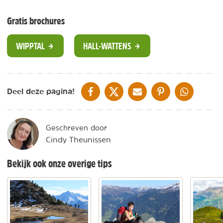
Gratis brochures
WIPPTAL
HALL-WATTENS
DELEN OP FACEBOOK
DELEN OP X
DELEN VIA DE MAIL
DELEN OP PINTEREST
DELEN OP WH
Deel deze pagina!
Geschreven door
Cindy Theunissen
Bekijk ook onze overige tips