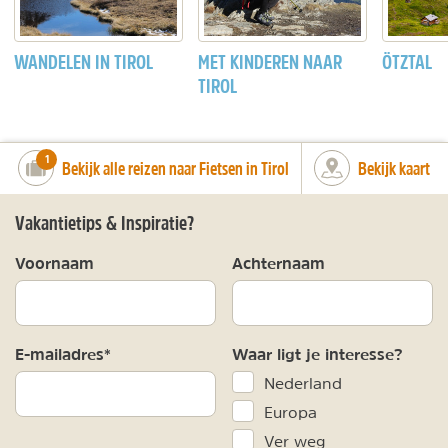
WANDELEN IN TIROL
MET KINDEREN NAAR
ÖTZTAL
TIROL
number_of_trips:
1
Bekijk alle reizen naar Fietsen in Tirol
Bekijk kaart
Vakantietips & Inspiratie?
Voornaam
Achternaam
E-mailadres*
Waar ligt je interesse?
Nederland
Europa
Ver weg