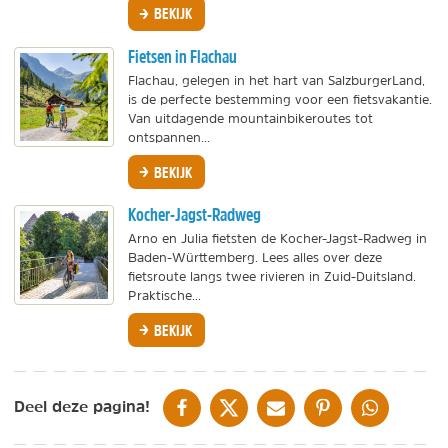
BEKIJK
Fietsen in Flachau
Flachau, gelegen in het hart van SalzburgerLand,
is de perfecte bestemming voor een fietsvakantie.
Van uitdagende mountainbikeroutes tot
ontspannen...
BEKIJK
Kocher-Jagst-Radweg
Arno en Julia fietsten de Kocher-Jagst-Radweg in
Baden-Württemberg. Lees alles over deze
fietsroute langs twee rivieren in Zuid-Duitsland.
Praktische...
BEKIJK
DELEN OP FACEBOOK
DELEN OP X
DELEN VIA DE MAIL
DELEN OP PINTEREST
DELEN OP WH
Deel deze pagina!