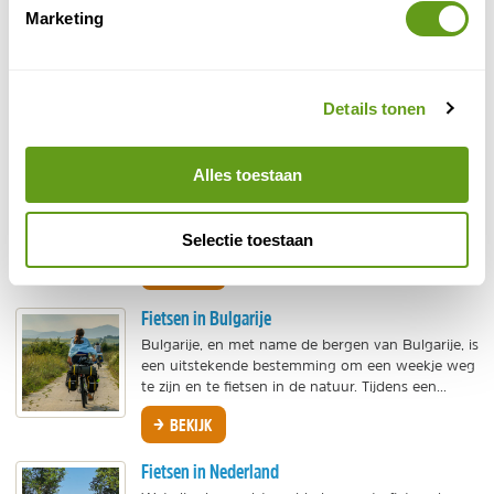
Marketing
Slowakije is onontdekt als fietsland. Behalve het
Donau-fietspad tussen Wenen en Boedapest was
Slowakije onbekend terrein voor fietstoeristen.
De...
Details tonen
BEKIJK
Fietsen in Schotland
Alles toestaan
Fietsen in Schotland is geweldig: op de fiets
verken je sneller dan te voet dit adembenemende
landschap en geniet je volop van de outdoor...
Selectie toestaan
BEKIJK
Fietsen in Bulgarije
Bulgarije, en met name de bergen van Bulgarije, is
een uitstekende bestemming om een weekje weg
te zijn en te fietsen in de natuur. Tijdens een...
BEKIJK
Fietsen in Nederland