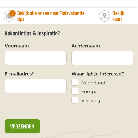
Bekijk alle reizen naar Fietsvakantie
Bekijk
number_of_trips:
5
tips
kaart
Vakantietips & Inspiratie?
Voornaam
Achternaam
E-mailadres*
Waar ligt je interesse?
Nederland
Europa
Ver weg
VERZENDEN