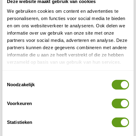
Deze website maakt gebruik van cookies
landschappen: tropische jungle, imposante
gebergtes en kilometerslange zandstranden
We gebruiken cookies om content en advertenties te
nodigen uit tot de meest...
personaliseren, om functies voor social media te bieden
BEKIJK
en om ons websiteverkeer te analyseren. Ook delen we
informatie over uw gebruik van onze site met onze
Fietsen in België
partners voor social media, adverteren en analyse. Deze
Wat zijn de mooiste plekken om te fietsen in
partners kunnen deze gegevens combineren met andere
Vlaanderen en Wallonië? Het hele land heeft een
informatie die u aan ze heeft verstrekt of die ze hebben
goed onderhouden netwerk van fietspaden in
verzameld op basis van uw gebruik van hun services.
verschillende...
BEKIJK
Toestemmingsselectie
Fietsen in Afrika
Noodzakelijk
Waar fietsen in Afrika? Wat zijn leuke
mountainbike- en fietslanden? En waar kan ik
Voorkeuren
fietsen huren? Naturescanner geeft je vast enkele
tips....
BEKIJK
Statistieken
Fietsen in Slowakije