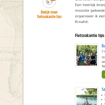
Een heerlijk brie
mooiste gebieden
Bekijk meer
fietsvakantie tips
organiseer ik een
Kroatië:
Fietsvakantie tips
Ba
Ex
On
la
fi
Sa