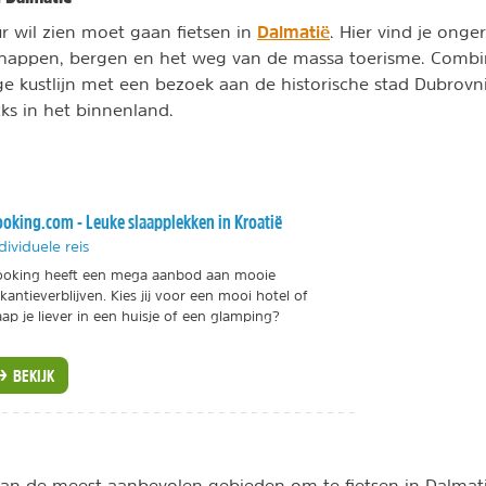
Dalmatië
r wil zien moet gaan fietsen in
. Hier vind je onger
chappen, bergen en het weg van de massa toerisme. Combin
ge kustlijn met een bezoek aan de historische stad Dubrovn
cks in het binnenland.
oking.com - Leuke slaapplekken in Kroatië
dividuele reis
oking heeft een mega aanbod aan mooie
kantieverblijven. Kies jij voor een mooi hotel of
aap je liever in een huisje of een glamping?
BEKIJK
 van de meest aanbevolen gebieden om te fietsen in Dalmati