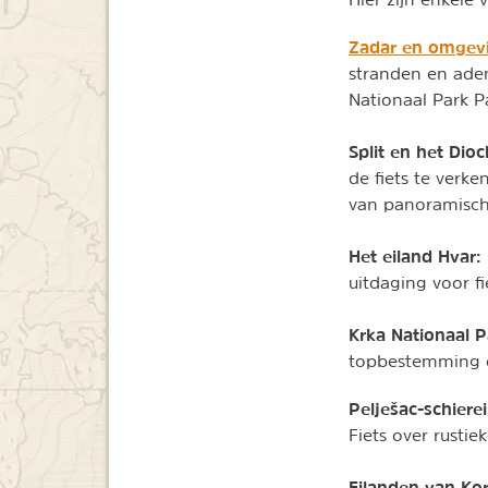
Zadar en omgev
stranden en adem
Nationaal Park P
Split en het Dioc
de fiets te verke
van panoramische
Het eiland Hvar:
uitdaging voor f
Krka Nationaal P
topbestemming o
Pelješac-schiere
Fiets over rusti
Eilanden van Ko