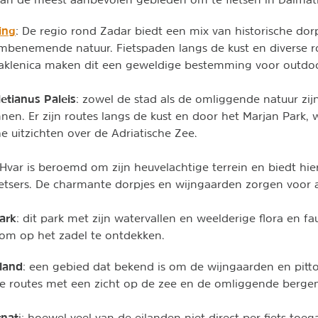
ing
: De regio rond Zadar biedt een mix van historische dor
benemende natuur. Fietspaden langs de kust en diverse ro
aklenica maken dit een geweldige bestemming voor outdoor
letianus Paleis
: zowel de stad als de omliggende natuur zij
nnen. Er zijn routes langs de kust en door het Marjan Park, 
 uitzichten over de Adriatische Zee.
Hvar is beroemd om zijn heuvelachtige terrein en biedt hi
ietsers. De charmante dorpjes en wijngaarden zorgen voor a
ark
: dit park met zijn watervallen en weelderige flora en fa
m op het zadel te ontdekken.
iland
: een gebied dat bekend is om de wijngaarden en pitto
eke routes met een zicht op de zee en de omliggende berge
rnat
i: hoewel veel van de eilanden niet direct per fiets toegan