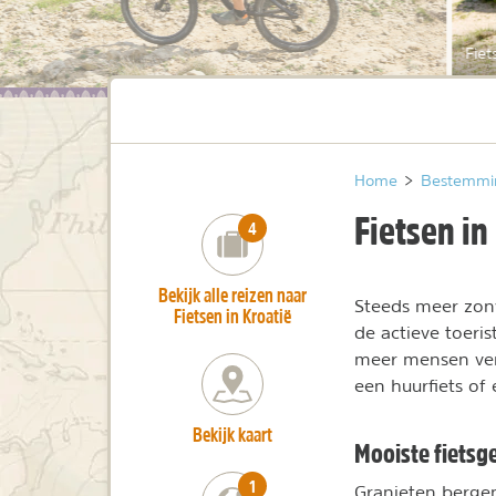
Fiet
Home
>
Bestemmi
Fietsen in
number_of_trips:
4
Bekijk alle reizen naar
Steeds meer zonv
Fietsen in Kroatië
de actieve toeri
meer mensen ve
een huurfiets of 
Bekijk kaart
Mooiste fietsg
number_of_trips:
1
Granieten bergen