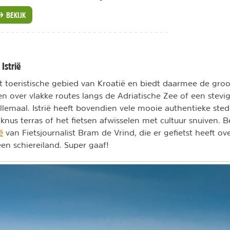
BEKIJK
 Istrië
est toeristische gebied van Kroatië en biedt daarmee de gro
en over vlakke routes langs de Adriatische Zee of een stevig
allemaal. Istrië heeft bovendien vele mooie authentieke ste
knus terras of het fietsen afwisselen met cultuur snuiven. B
ë
van Fietsjournalist Bram de Vrind, die er gefietst heeft o
en schiereiland. Super gaaf!