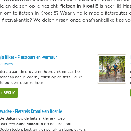
fietsen in Kroatië
sje en de zon op je gezicht:
is heerlijk! Ma
 om te fietsen in Kroatië? Waar vind je mooie fietsroutes 
 fietsvakantie? We delen graag onze onafhankelijke tips voo
ja Bikes - Fietstours en -verhuur
cursies
tsnap aan de drukte in Dubrovnik en laat het
ndschap aan je voorbij rollen op de fiets. Leuke
etstours en losse verhuur!
BEKIJK
wadee - Fietsreis Kroatië en Bosnië
De Balkan op de fiets in kleine groep.
oude spoorlijn
Over een
op de Ciro-Trail.
Oude steden, kust en kleinschalige slaapplekken.