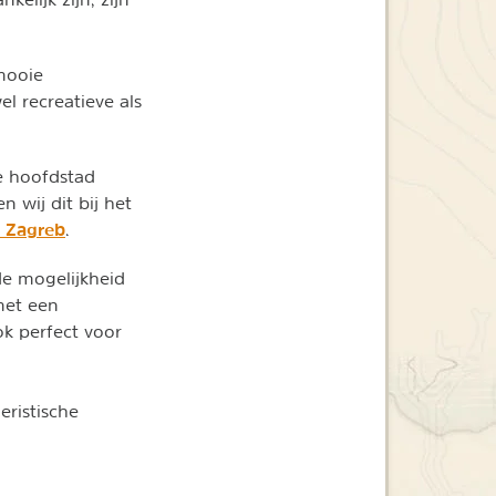
mooie
el recreatieve als
de hoofdstad
 wij dit bij het
d Zagreb
.
de mogelijkheid
et een
ok perfect voor
eristische