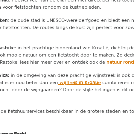
n voor fietstochten rondom de kustgebieden.
eken
: de oude stad is UNESCO-werelderfgoed en biedt een 
fietstochten. De routes langs de kust zijn perfect voor zow
astoke:
in het prachtige binnenland van Kroatië, dichtbij 
ook mooie natuur om een fietstocht door te maken. Zo deden
natuur ron
e Rastoke; lees hier meer over en ontdek ook de
vica:
in de omgeving van deze prachtige wijnstreek is ook 
wijnreis in Kroatië
at is er nou beter dan een
combineren m
tocht door de wijngaarden? Door de stijle hellingen is dit o
ende fietshuurservices beschikbaar in de grotere steden en to
Kvarner Bocht