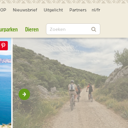
HOP
Nieuwsbrief
Uitgelicht
Partners
nl
/
fr
Zoeken
urparken
Dieren
Zoeken
Volgende