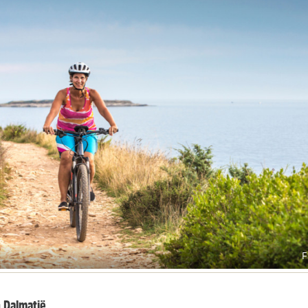
F
n Dalmatië