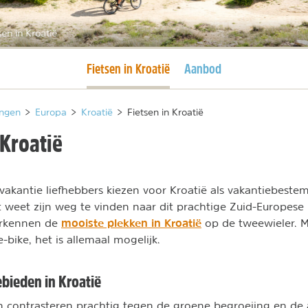
sen in Kroatië
Huidige pagina
Fietsen in Kroatië
Aanbod
ngen
>
Europa
>
Kroatië
>
Fietsen in Kroatië
 Kroatië
akantie liefhebbers kiezen voor Kroatië als vakantiebest
st weet zijn weg te vinden naar dit prachtige Zuid-Europese 
mooiste plekken in Kroatië
rkennen de
op de tweewieler. Me
e-bike, het is allemaal mogelijk.
ebieden in Kroatië
 contrasteren prachtig tegen de groene begroeiing en de 