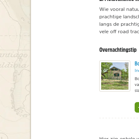
Wie vooral natuu
prachtige lands
langs de prachti
vele off road tra
Overnachtingstip
Bo
In
Bo
va
sl
Hier zijn enkele