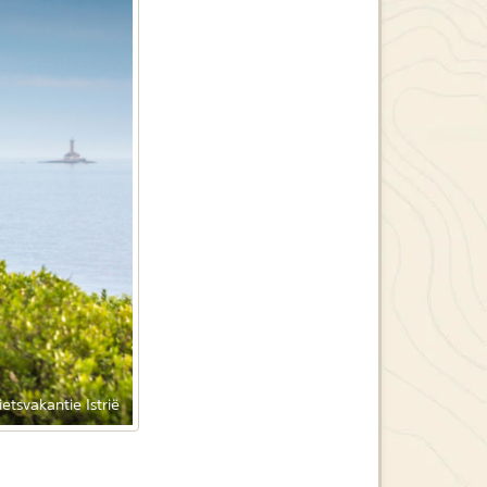
ietsvakantie Istrië