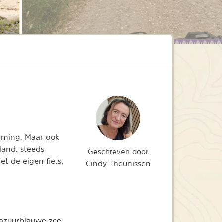
emming. Maar ook
land: steeds
Geschreven door
t de eigen fiets,
Cindy Theunissen
azuurblauwe zee.