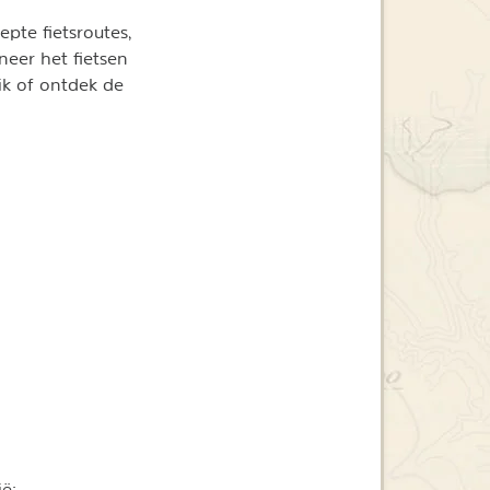
epte fietsroutes,
eer het fietsen
ik of ontdek de
ë: