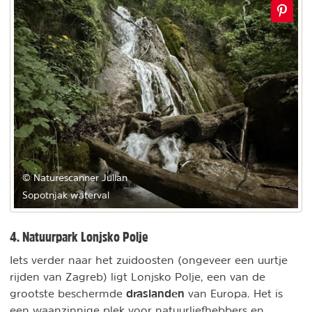
© Naturescanner Julian
Sopotnjak waterval
4. Natuurpark Lonjsko Polje
Iets verder naar het zuidoosten (ongeveer een uurtje
rijden van Zagreb) ligt Lonjsko Polje, een van de
draslanden
grootste beschermde
van Europa. Het is
een waanzinnige plek voor natuurliefhebbers en