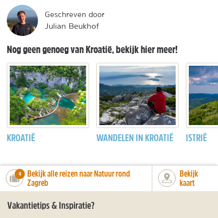
Geschreven door
Julian Beukhof
Nog geen genoeg van Kroatië, bekijk hier meer!
KROATIË
WANDELEN IN KROATIË
ISTRIË
Bekijk alle reizen naar Natuur rond
Bekijk
number_of_trips:
4
Zagreb
kaart
Vakantietips & Inspiratie?