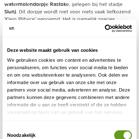
watermolendorpje Rastoke
, gelegen bij het stadje
Slunj
. Dit dorpje wordt niet voor niets vaak liefkozend
'Klein Plitvice' genoemd. Het is namelijk precies
Slunjčica
gebouwd op de plek waar de rivieren
en
Korana
spectaculair samenkomen. Het resultaat is
adembenemend: talloze kleine, sprookjesachtige
watervallen kletteren hier letterlijk dwars door het dorp
Deze website maakt gebruik van cookies
en onder de houten huizen door.
We gebruiken cookies om content en advertenties te
personaliseren, om functies voor social media te bieden
Wat een bezoek aan Rastoke zo fascinerend maakt, is
en om ons websiteverkeer te analyseren. Ook delen we
de vindingrijkheid van de historische bewoners. Lang
informatie over uw gebruik van onze site met onze
voordat de moderne wasmachine werd uitgevonden,
partners voor social media, adverteren en analyse. Deze
košalo
gebruikten de creatieve bewoners hier al de '
':
partners kunnen deze gegevens combineren met andere
diepe houten manden met gaten die in de rivier
informatie die u aan ze heeft verstrekt of die ze hebben
hingen, waarin het krachtige, kolkende water de was
verzameld op basis van uw gebruik van hun services.
volledig schoonspoelde. Dit bijzondere waternetwerk
kent een indrukwekkende reis. Het begint allemaal
Toestemmingsselectie
stroomopwaarts bij de Witte en Zwarte rivier, die
Noodzakelijk
samenkomen en de basis vormen voor de