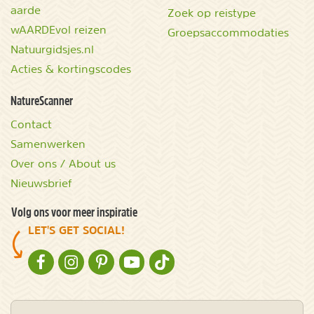
aarde
Zoek op reistype
wAARDEvol reizen
Groepsaccommodaties
Natuurgidsjes.nl
Acties & kortingscodes
NatureScanner
Contact
Samenwerken
Over ons / About us
Nieuwsbrief
Volg ons voor meer inspiratie
LET'S GET SOCIAL!
NATURESCANNER OP FACEBOOK
NATURESCANNER OP INSTAGRAM
NATURESCANNER OP PINTEREST
NATURESCANNER OP YOUTUBE
NATURESCANNER OP TIKTOK