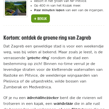
Resort in het groen van NP Plitvice.
Op 400 m van het Kozjak meer.
Paar minuten lopen
van een van de ingangen.
BEKIJK
Kortom: ontdek de groene ring van Zagreb
Dat Zagreb een geweldige stad is voor een weekendje
weg, was bij velen al bekend. Maar zoals je leest, is de
groene ring
verrassende '
' rondom de stad een
bestemming op zich! Binnen no-time verruil je de
levendige straten voor de kletterende watervallen van
Rastoke en Plitvice, de weelderige wijngaarden van
Plešivica of de uitgestrekte, wilde bossen van
Žumberak en Medvednica.
adrenalinezoeker
Of je nu een
bent die de rivieren wil
wandelaar
trotseren in een kajak, een
die in alle rust