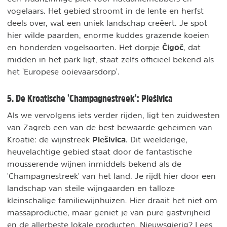
vogelaars. Het gebied stroomt in de lente en herfst
deels over, wat een uniek landschap creëert. Je spot
hier wilde paarden, enorme kuddes grazende koeien
Čigoč
en honderden vogelsoorten. Het dorpje
, dat
midden in het park ligt, staat zelfs officieel bekend als
het 'Europese ooievaarsdorp'.
5. De Kroatische 'Champagnestreek': Plešivica
Als we vervolgens iets verder rijden, ligt ten zuidwesten
van Zagreb een van de best bewaarde geheimen van
Plešivica
Kroatië: de wijnstreek
. Dit weelderige,
heuvelachtige gebied staat door de fantastische
mousserende wijnen inmiddels bekend als de
'Champagnestreek' van het land. Je rijdt hier door een
landschap van steile wijngaarden en talloze
kleinschalige familiewijnhuizen. Hier draait het niet om
massaproductie, maar geniet je van pure gastvrijheid
en de allerbeste lokale producten. Nieuwsgierig? Lees