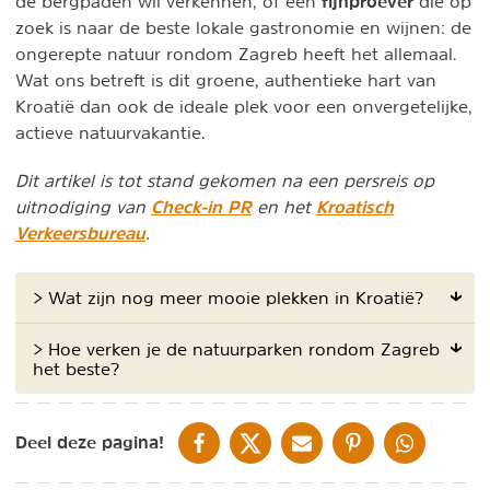
fijnproever
de bergpaden wil verkennen, of een
die op
zoek is naar de beste lokale gastronomie en wijnen: de
ongerepte natuur rondom Zagreb heeft het allemaal.
Wat ons betreft is dit groene, authentieke hart van
Kroatië dan ook de ideale plek voor een onvergetelijke,
actieve natuurvakantie.
Dit artikel is tot stand gekomen na een persreis op
Check-in PR
Kroatisch
uitnodiging van
en het
Verkeersbureau
.
> Wat zijn nog meer mooie plekken in Kroatië?
> Hoe verken je de natuurparken rondom Zagreb
het beste?
DELEN OP FACEBOOK
DELEN OP X
DELEN VIA DE MAIL
DELEN OP PINTEREST
DELEN OP WH
Deel deze pagina!