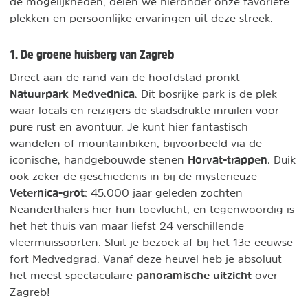
de mogelijkheden, delen we hieronder onze favoriete
plekken en persoonlijke ervaringen uit deze streek.
1. De groene huisberg van Zagreb
Direct aan de rand van de hoofdstad pronkt
Natuurpark Medvednica
. Dit bosrijke park is de plek
waar locals en reizigers de stadsdrukte inruilen voor
pure rust en avontuur. Je kunt hier fantastisch
wandelen of mountainbiken, bijvoorbeeld via de
Horvat-trappen
iconische, handgebouwde stenen
. Duik
ook zeker de geschiedenis in bij de mysterieuze
Veternica-grot
: 45.000 jaar geleden zochten
Neanderthalers hier hun toevlucht, en tegenwoordig is
het het thuis van maar liefst 24 verschillende
vleermuissoorten. Sluit je bezoek af bij het 13e-eeuwse
fort Medvedgrad. Vanaf deze heuvel heb je absoluut
panoramische uitzicht
het meest spectaculaire
over
Zagreb!