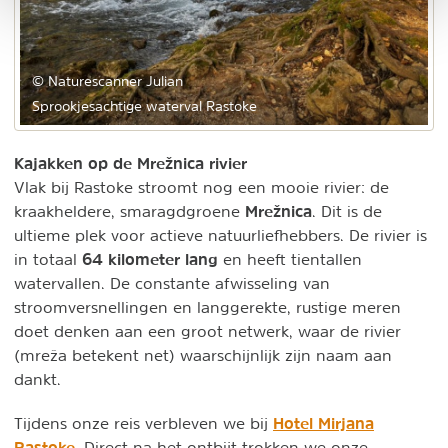
© Naturescanner Julian
Sprookjesachtige waterval Rastoke
Kajakken op de Mrežnica rivier
Vlak bij Rastoke stroomt nog een mooie rivier: de
Mrežnica
kraakheldere, smaragdgroene
. Dit is de
ultieme plek voor actieve natuurliefhebbers. De rivier is
64 kilometer lang
in totaal
en heeft tientallen
watervallen. De constante afwisseling van
stroomversnellingen en langgerekte, rustige meren
doet denken aan een groot netwerk, waar de rivier
(mreža betekent net) waarschijnlijk zijn naam aan
dankt.
Hotel Mirjana
Tijdens onze reis verbleven we bij
Rastoke
. Direct na het ontbijt trokken we onze