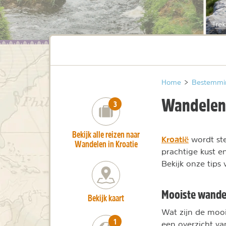
Trek
Home
>
Bestemmi
Wandelen 
number_of_trips:
3
Bekijk alle reizen naar
Kroatië
wordt ste
Wandelen in Kroatie
prachtige kust e
Bekijk onze tips
Mooiste wande
Bekijk kaart
Wat zijn de moo
number_of_trips:
1
een overzicht va