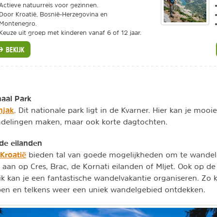
Actieve natuurreis voor gezinnen.
Door Kroatië, Bosnië-Herzegovina en
Montenegro.
Keuze uit groep met kinderen vanaf 6 of 12 jaar.
BEKIJK
naal Park
njak
. Dit nationale park ligt in de Kvarner. Hier kan je mooi
elingen maken, maar ook korte dagtochten.
de eilanden
Kroatië
bieden tal van goede mogelijkheden om te wandele
an op Cres, Brac, de Kornati eilanden of Mljet. Ook op de
ik kan je een fantastische wandelvakantie organiseren. Zo k
pen en telkens weer een uniek wandelgebied ontdekken.