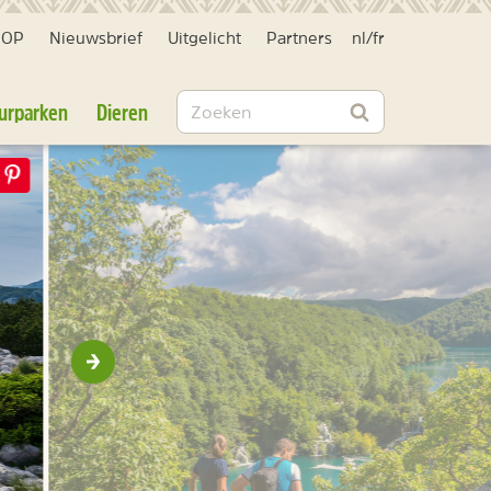
HOP
Nieuwsbrief
Uitgelicht
Partners
nl
/
fr
Zoeken
urparken
Dieren
Zoeken
Volgende