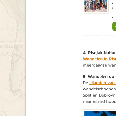
4. Risnjak Natio
Wandelen in Ris
meerdaagse wand
5. Wandelen op 
eilanden van 
De
wandelschoenen a
Split en Dubrovn
naar eiland hop