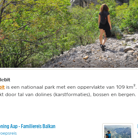
lebit
it
is een nationaal park met een oppervlakte van 109 km².
 door tal van dolines (karstformaties), bossen en bergen.
ning Aap - Familiereis Balkan
oepsreis