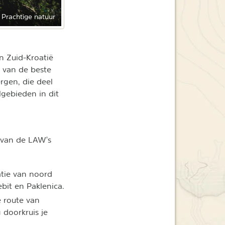
Prachtige natuur
in Zuid-Kroatië
n van de beste
gen, die deel
gebieden in dit
n van de LAW's
atie van noord
ebit en Paklenica.
e route van
doorkruis je