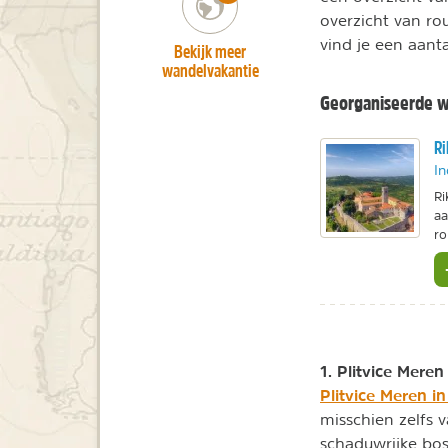
overzicht van ro
vind je een aant
Bekijk meer
wandelvakantie
Georganiseerde w
Ri
In
Ri
aa
ro
1. Plitvice Meren
Plitvice Meren in
misschien zelfs 
schaduwrijke bos