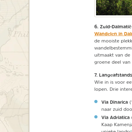
6. Zuid-Dalmatië
Wandelen in Dal
de mooiste plekk
wandelbestemmin
uitmaakt van de 
groene deel van 
7. Langeafstand
Wie in is voor e
lopen. Drie inter
Via Dinarica
(
naar zuid door
Via Adriatica
(
Kaap Kamenjak
unieke landsc