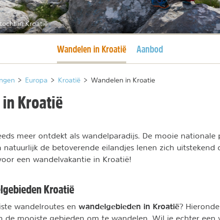
tocht in Kroatië
Huidige pagina
Wandelen in Kroatië
Aanbod
ngen
>
Europa
>
Kroatië
>
Wandelen in Kroatie
in Kroatië
eds meer ontdekt als wandelparadijs. De mooie nationale 
n natuurlijk de betoverende eilandjes lenen zich uitstekend 
 voor een wandelvakantie in Kroatië!
lgebieden Kroatië
wandelgebieden in Kroatië
iste wandelroutes en
? Hieronde
n de mooiste gebieden om te wandelen. Wil je echter een v