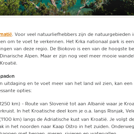
matië
. Voor veel natuurliefhebbers zijn de natuurgebieden 
en om te voet te verkennen. Het Krka nationaal park is ee
gen van deze regio. De Biokovo is een van de hoogste ber
Dinarische Alpen. Maar er zijn nog veel meer mooie wandel
Kroatië.
spaden
en uitdaging en te voet meer van het land wil zien, kan ee
essante opties:
1250 km) - Route van Slovenië tot aan Albanië waar je Kro
kruist. In het Kroatische deel kom je o.a. langs Risnjak, Vel
1100 km) langs de Adriatische kust van Kroatië. Je volgt d
 in het noorden naar Kaap Oštro in het zuiden. Onderweg 
happen met bergen, meren, rivieren en watervallen.