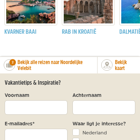
KVARNER BAAI
RAB IN KROATIË
DALMATI
Bekijk alle reizen naar Noordelijke
Bekijk
number_of_trips:
2
Velebit
kaart
Vakantietips & Inspiratie?
Voornaam
Achternaam
E-mailadres*
Waar ligt je interesse?
Nederland