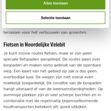
overeenkomsten die werd gesloten tussen de
Alles toestaan
gemeenschappen om elkaar toegang te geven tot o.a.
water, routes en andere levensbenodigdheden. Overal
Selectie toestaan
in het park zijn stille getuigen van bewoners door de
eeuwen heen: resten van huizen, waterreservoirs en
terrassen voor het verbouwen van groenten.
Fietsen in Noordelijke Velebit
Je kunt mooie routes fietsen, maar er zijn geen
speciale fietspaden aangelegd. De routes gaan over
bospaden en maken soms gebruik van de openbare
weg. Een kaart van het gebied op zak is dus geen
overbodige luxe. De wegen zijn niet overal even
makkelijk toegankelijk. De conditie van de bospaden
hangt uiteraard af van de weersomstandigheden. Op
sommige plekken zijn er veel scherpe bochten en in
combinatie met de regelmatig tegemoetkomende
houttransporten betekent dit: goed uitkijken.