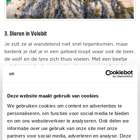
Zavratnica
3. Dieren in Velebit
Je zult ze al wandelend niet snel tegenkomen, maar
bedenk je dat je in een gebied loopt waar ook de beer,
de wolf en de lynx zich thuis voelen. Met een beetje
geluk zie je de steenarend met een spanwijdte tot
boven de 2 meter boven je cirkelen. Dichter bij de
aarde is er ook eindeloos veel leven te vinden wanneer
je er oog voor hebt. De lijst met voorkomende
Deze website maakt gebruik van cookies
insecten, spinnen en schimmels is lang en nog altijd
niet compleet.
We gebruiken cookies om content en advertenties te
personaliseren, om functies voor social media te bieden
4. Botanische tuin
en om ons websiteverkeer te analyseren. Ook delen we
informatie over uw gebruik van onze site met onze
sink holes
In een van de vele
in het gebied is op 1480
partners voor social media, adverteren en analyse. Deze
meter hoogte een botanische tuin van 50 hectare