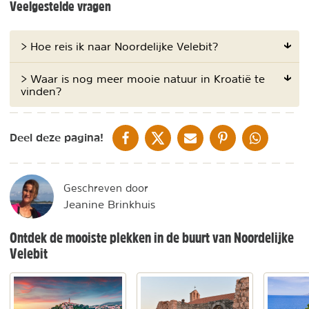
Veelgestelde vragen
> Hoe reis ik naar Noordelijke Velebit?
> Waar is nog meer mooie natuur in Kroatië te
vinden?
DELEN OP FACEBOOK
DELEN OP X
DELEN VIA DE MAIL
DELEN OP PINTEREST
DELEN OP WH
Deel deze pagina!
Geschreven door
Jeanine Brinkhuis
Ontdek de mooiste plekken in de buurt van Noordelijke
Velebit