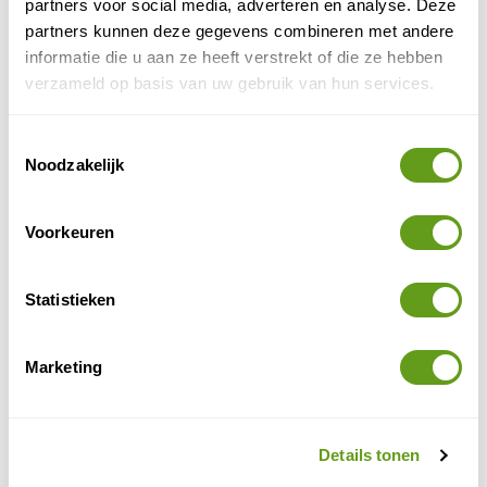
partners voor social media, adverteren en analyse. Deze
partners kunnen deze gegevens combineren met andere
Bol.com - Reisgids Kroatie
informatie die u aan ze heeft verstrekt of die ze hebben
Reisgidsen
verzameld op basis van uw gebruik van hun services.
Reisgids Kroatie. Handig ingedeeld in zes
gebieden. Voorzien van foto's tekeningen en
plattegronden. Praktisch en rijk geillustreerd.
Toestemmingsselectie
Noodzakelijk
BEKIJK
Voorkeuren
Risnjak National Park bezoeken
Statistieken
Risnjak ligt in het Gorski Kotar gebergte. Wanneer je
het programma van reisorganisaties bekijkt zou het
Marketing
kunnen dat het er onder die naam in staat. Bekijk
alvast onze tips voor een reis naar Risnjak. Het
bezoekerscentrum van Risnjak ligt in Crni Lug, een
plaatsje aan de oostelijke kant van het park.
Details tonen
Hiervandaan vertrekken meerdere wandeltochten,