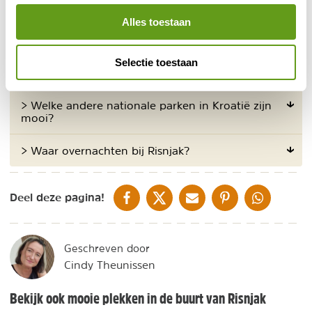
zoals het Leska pad, een bekende 4,5 km lange
Alles toestaan
wandeling.
Selectie toestaan
Veelgestelde vragen
> Welke andere nationale parken in Kroatië zijn
mooi?
> Waar overnachten bij Risnjak?
DELEN OP FACEBOOK
DELEN OP X
DELEN VIA DE MAIL
DELEN OP PINTEREST
DELEN OP WH
Deel deze pagina!
Geschreven door
Cindy Theunissen
Bekijk ook mooie plekken in de buurt van Risnjak