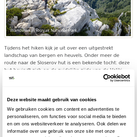
Wandelen in Risnjak National Park
Tijdens het hiken kijk je uit over een uitgestrekt
landschap van bergen en heuvels. Onder meer de
route naar de Sloserov hut is een bekende tocht: deze
hut bevindt zich op de zuidelijke zijde van de Veliki
Risnjak, met 1528 meter het hoogste punt van het
park. Guslica is een bergtop op 1490 meter hoogte en
is bereikbaar met 1 uur wandelen vanaf Snjeznik. Platak
is het bekendste wintersportgebied in Kroatië en
Deze website maakt gebruik van cookies
bevindt zich op de tweede hoogste berg van het park.
We gebruiken cookies om content en advertenties te
Bij het dorp Razloge kan je dan weer een wandeling
personaliseren, om functies voor social media te bieden
maken naar de bron van de rivier de Kupa. Een half
en om ons websiteverkeer te analyseren. Ook delen we
uurtje is het wandelen naar dit laagste punt van
informatie over uw gebruik van onze site met onze
Nationaal Park Risnjak.