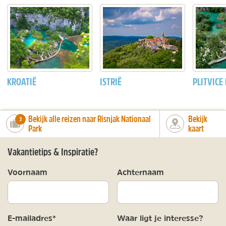
KROATIË
ISTRIË
PLITVICE
Bekijk alle reizen naar Risnjak Nationaal
Bekijk
number_of_trips:
3
Park
kaart
Vakantietips & Inspiratie?
Voornaam
Achternaam
E-mailadres*
Waar ligt je interesse?