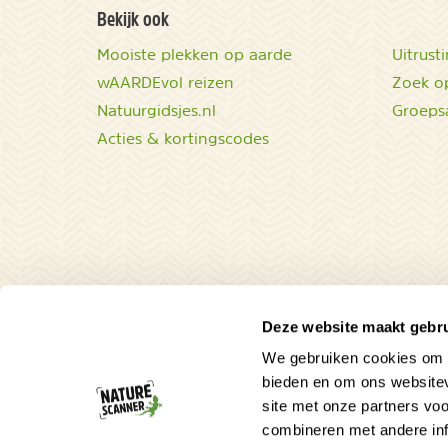
Bekijk ook
Mooiste plekken op aarde
Uitrust
wAARDEvol reizen
Zoek op
Natuurgidsjes.nl
Groeps
Acties & kortingscodes
Deze website maakt gebru
We gebruiken cookies om c
Parel in de Caraïben
bieden en om ons websitev
site met onze partners vo
Ontdek ongerepte natuur op Saba!
combineren met andere inf
Tropisch Nederland in het klein!