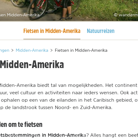
tsen Midden-Amerika
© wanderm
Huidige pagina
Fietsen in Midden-Amerika
Natuurreizen
ngen
>
Midden-Amerika
>
Fietsen in Midden-Amerika
n Midden-Amerika
Midden-Amerika biedt tal van mogelijkheden. Het continent
ur, veel cultuur en activiteiten naar ieders wensen. Ook act
ophalen op een van de eilanden in het Caribisch gebied, o
 de landstrook tussen Noord- en Zuid-Amerika.
en om te fietsen
etsbestemmingen in Midden-Amerik
a? Alles hangt een beet