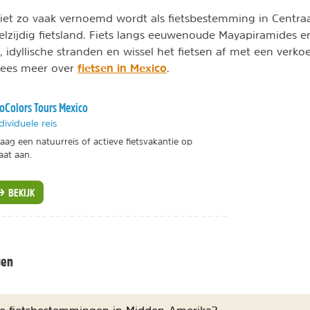
et zo vaak vernoemd wordt als fietsbestemming in Centraal
elzijdig fietsland. Fiets langs eeuwenoude Mayapiramides e
s, idyllische stranden en wissel het fietsen af met een verko
fietsen in Mexico
Lees meer over
.
oColors Tours Mexico
dividuele reis
aag een natuurreis of actieve fietsvakantie op
at aan.
BEKIJK
gen
uke fietsbestemmingen in Midden-Amerika?