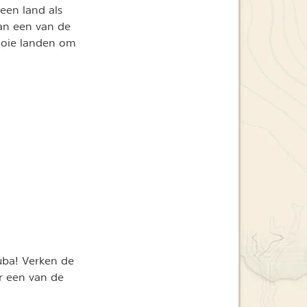
een land als
aan een van de
mooie landen om
uba! Verken de
r een van de