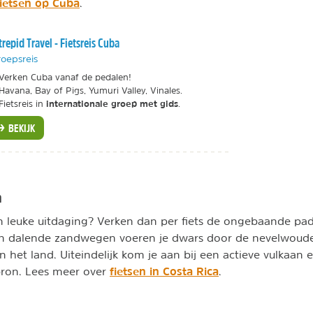
fietsen op Cuba
.
trepid Travel - Fietsreis Cuba
oepsreis
Verken Cuba vanaf de pedalen!
Havana, Bay of Pigs, Yumuri Valley, Vinales.
internationale groep met gids
Fietsreis in
.
BEKIJK
a
n leuke uitdaging? Verken dan per fiets de ongebaande pa
 en dalende zandwegen voeren je dwars door de nevelwoud
et land. Uiteindelijk kom je aan bij een actieve vulkaan en 
fietsen in Costa Rica
ron. Lees meer over
.