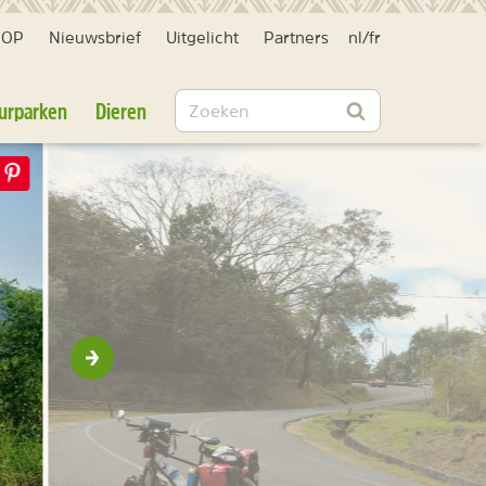
HOP
Nieuwsbrief
Uitgelicht
Partners
nl
/
fr
Zoeken
urparken
Dieren
Zoeken
Volgende