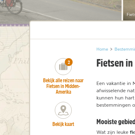
Fie
Home
>
Bestemmi
Fietsen i
number_of_trips:
2
Bekijk alle reizen naar
Een vakantie in 
Fietsen in Midden-
afwisselende natu
Amerika
kunnen hun hart 
bestemmingen op
Mooiste gebied
Bekijk kaart
fi
Wat zijn leuke