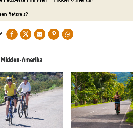
en fietsreis?
DELEN OP FACEBOOK
DELEN OP X
DELEN VIA DE MAIL
DELEN OP PINTEREST
DELEN OP WHATSAPP
!
n Midden-Amerika