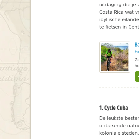
uitdaging die je
Costa Rica wat v
idyllische eilan
te fietsen in Cen
Ba
Ex
Ge
ho
1. Cycle Cuba
De leukste beste
onbekende natuur
koloniale steden.