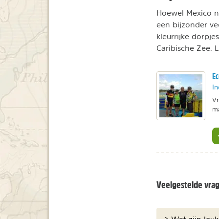
Hoewel Mexico ni
een bijzonder ve
kleurrijke dorpje
Caribische Zee. 
Ec
In
Vr
ma
Veelgestelde vra
> Wat zijn le