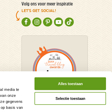
Volg ons voor meer inspiratie
LET'S GET SOCIAL!
NATURESCANNER OP FACEBOOK
NATURESCANNER OP INSTAGRAM
NATURESCANNER OP PINTEREST
NATURESCANNER OP YOUTUBE
NATURESCANNER OP TIKT
Alles toestaan
al media te
 van onze
Selectie toestaan
deze gegevens
Winnaar Dutch Travel Blog
 op basis van
Awards