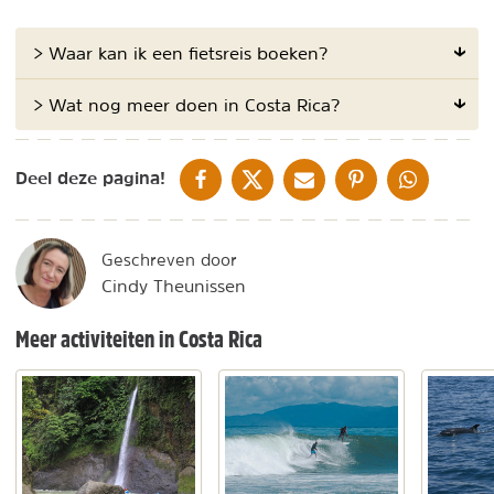
> Waar kan ik een fietsreis boeken?
> Wat nog meer doen in Costa Rica?
DELEN OP FACEBOOK
DELEN OP X
DELEN VIA DE MAIL
DELEN OP PINTEREST
DELEN OP WH
Deel deze pagina!
Geschreven door
Cindy Theunissen
Meer activiteiten in Costa Rica