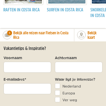
RAFTEN IN COSTA RICA
SURFEN IN COSTA RICA
SNORKEL
IN COSTA
Bekijk alle reizen naar Fietsen in Costa
Bekijk
number_of_trips:
5
Rica
kaart
Vakantietips & Inspiratie?
Voornaam
Achternaam
E-mailadres*
Waar ligt je interesse?
Nederland
Europa
Ver weg