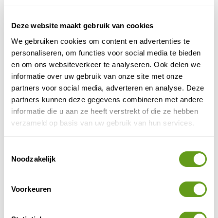
Fietsen langs strandjes
Deze website maakt gebruik van cookies
We gebruiken cookies om content en advertenties te
4. Fietsen rondom een meer
personaliseren, om functies voor social media te bieden
en om ons websiteverkeer te analyseren. Ook delen we
Vanaf de ruïnes van Ujarras kun je langs Lago
informatie over uw gebruik van onze site met onze
Cachi fietsen richting Paraíso. Het is een heuvelachtige
partners voor social media, adverteren en analyse. Deze
route, waarbij je regelmatig wordt getrakteerd op
partners kunnen deze gegevens combineren met andere
uitzichten op het meer. De stuwdam is ook zeker een
informatie die u aan ze heeft verstrekt of die ze hebben
bezienswaardigheid.
verzameld op basis van uw gebruik van hun services.
Ook leuk: fietsen rondom Lake Arenal, het grootste
meer van Costa Rica. Geniet onderweg van de jungle
Toestemmingsselectie
Noodzakelijk
met prachtige bloemen, planten en wildlife.
Overnachten
Voorkeuren
Booking.com - Lodges Costa Rica
Individuele reis