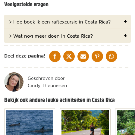
Veelgestelde vragen
> Hoe boek ik een raftexcursie in Costa Rica?
> Wat nog meer doen in Costa Rica?
DELEN OP FACEBOOK
DELEN OP X
DELEN VIA DE MAIL
DELEN OP PINTEREST
DELEN OP WH
Deel deze pagina!
Geschreven door
Cindy Theunissen
Bekijk ook andere leuke activiteiten in Costa Rica