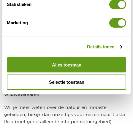
Statistieken
Van Verre - Raften in Costa Rica
Bouwstenen
Marketing
3-daags raftavontuur over de Pacuare rivier. Op
dag 2 is er tijd om de jungle te verkennen met
gids, te wandelen of een canopytour te doen.
BEKIJK
Details tonen
Alles toestaan
Beste tijd raften Costa Rica
Van november tot april is het droge seizoen in het
Selectie toestaan
voor
land en dat is dus de beste periode
wildwatervaren
.
Wil je meer weten over de natuur en mooiste
gebieden, bekijk dan onze tips voor reizen naar Costa
Rica (met gedetailleerde info per natuurgebied).