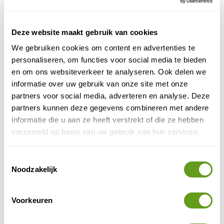
Turrialba
Uitvalsbasis is de plaats
ten oosten van de
hoofdstad San Jose. De rivier is er wild en
oogverblindend mooi. De Rio Pacuare buldert door een
Deze website maakt gebruik van cookies
aantal spectaculaire kloven, omgeven door dicht
We gebruiken cookies om content en advertenties te
regenwoud. Tussen de stroomversnellingen door
personaliseren, om functies voor social media te bieden
bevinden zich rustigere stukken, waar je de tijd hebt
en om ons websiteverkeer te analyseren. Ook delen we
om te genieten van de geluiden in de omringende
informatie over uw gebruik van onze site met onze
jungle, terwijl bontgekleurde vogels rakelings over het
partners voor social media, adverteren en analyse. Deze
water vliegen. Naast de rivier torenen metershoge
partners kunnen deze gegevens combineren met andere
rotswanden loodrecht omhoog. Excursies om te raften
informatie die u aan ze heeft verstrekt of die ze hebben
op de Pacuare kunnen in het hele land geboekt
verzameld op basis van uw gebruik van hun services.
worden of in Turrialba.
TUI - Highlights Costa Rica
Toestemmingsselectie
Groepsreis
Noodzakelijk
Deze groepsreis is een must voor
natuurliefhebbers! In kleine groep reis je langs de
hoogtepunten. Met heel veel optionele excursies.
Voorkeuren
BEKIJK