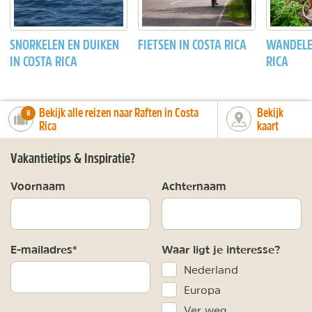
SNORKELEN EN DUIKEN
FIETSEN IN COSTA RICA
WANDELE
IN COSTA RICA
RICA
Bekijk alle reizen naar Raften in Costa
Bekijk
number_of_trips:
8
Rica
kaart
Vakantietips & Inspiratie?
Voornaam
Achternaam
E-mailadres*
Waar ligt je interesse?
Nederland
Europa
Ver weg