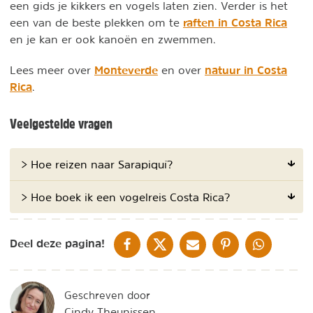
een gids je kikkers en vogels laten zien. Verder is het
raften in Costa Rica
een van de beste plekken om te
en je kan er ook kanoën en zwemmen.
Monteverde
natuur in Costa
Lees meer over
en over
Rica
.
Veelgestelde vragen
> Hoe reizen naar Sarapiquí?
> Hoe boek ik een vogelreis Costa Rica?
DELEN OP FACEBOOK
DELEN OP X
DELEN VIA DE MAIL
DELEN OP PINTEREST
DELEN OP WH
Deel deze pagina!
Geschreven door
Cindy Theunissen