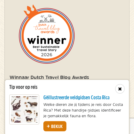
Winnaar Dutch Travel Blog Awards
Tip voor op reis
Sluit
Gëillustreerde veldgidsen Costa Rica
© 2010 – 2026 NatureScanner.nl
Welke dieren zie jij tijdens je reis door Costa
Veelgestelde vragen
Rica? Met deze handige gidsjes identificeer
Privacy statement
je gemakkelijk fauna en flora.
Disclaimer
BEKIJK
Website door OrangeTalent