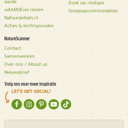
aarde
Zoek op reistype
wAARDEvol reizen
Groepsaccommodaties
Natuurgidsjes.nl
Acties & kortingscodes
NatureScanner
Contact
Samenwerken
Over ons / About us
Nieuwsbrief
Volg ons voor meer inspiratie
LET'S GET SOCIAL!
NATURESCANNER OP FACEBOOK
NATURESCANNER OP INSTAGRAM
NATURESCANNER OP PINTEREST
NATURESCANNER OP YOUTUBE
NATURESCANNER OP TIKTOK