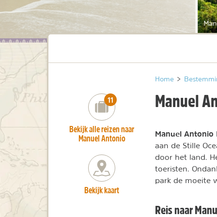
Man
Home
>
Bestemmi
Manuel An
number_of_trips:
11
Bekijk alle reizen naar
Manuel Antonio 
Manuel Antonio
aan de Stille Oc
door het land. H
toeristen. Ondan
park de moeite 
Bekijk kaart
Reis naar Manue