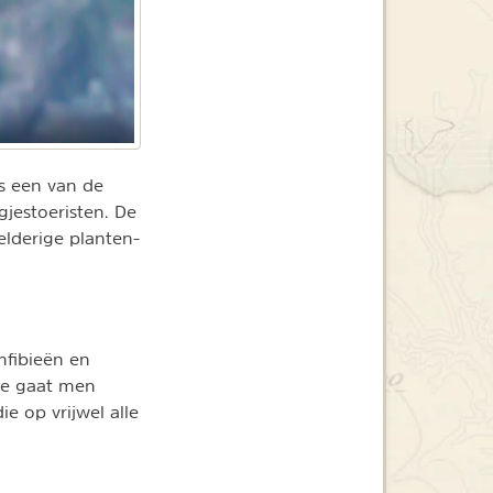
is een van de
jestoeristen. De
elderige planten-
mfibieën en
rve gaat men
e op vrijwel alle