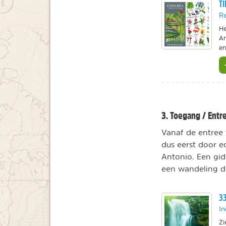
TI
Re
He
An
en
3. Toegang / Entr
Vanaf de entree 
dus eerst door e
Antonio. Een gids
een wandeling do
33
In
Zi