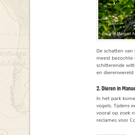
Ara's in Manuel 
De schatten van 
meest bezochte e
schitterende wit
en dierenwereld 
2. Dieren in Manu
In het park kome
vogels. Tijdens 
vooral op zoek na
reclames voor Co