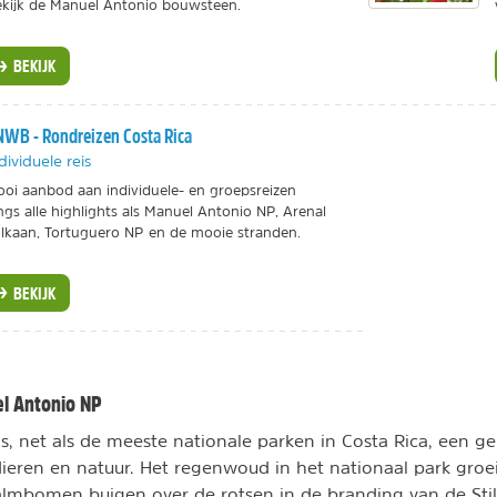
kijk de Manuel Antonio bouwsteen.
BEKIJK
WB - Rondreizen Costa Rica
dividuele reis
oi aanbod aan individuele- en groepsreizen
ngs alle highlights als Manuel Antonio NP, Arenal
lkaan, Tortuguero NP en de mooie stranden.
BEKIJK
el Antonio NP
s, net als de meeste nationale parken in Costa Rica, een ge
ieren en natuur. Het regenwoud in het nationaal park groeit 
almbomen buigen over de rotsen in de branding van de Stil