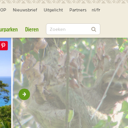
HOP
Nieuwsbrief
Uitgelicht
Partners
nl
/
fr
Zoeken
urparken
Dieren
Zoeken
Volgende