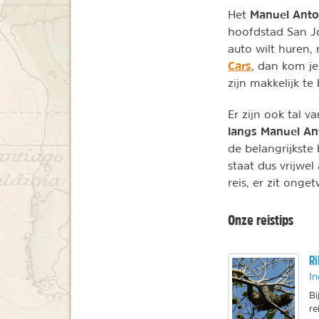
Manuel Anto
Het
hoofdstad San Jos
auto wilt huren,
Cars
, dan kom j
zijn makkelijk te
Er zijn ook tal 
langs Manuel An
de belangrijkste
staat dus vrijwe
reis, er zit onge
Onze reistips
Ri
In
Bi
re