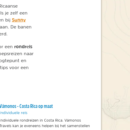
Ricaanse
s je zelf een
Sunny
en bij
taan. De banen
erd.
rondreis
oor een
roepsreizen naar
oogtepunt en
 tips voor een
Vámonos - Costa Rica op maat
Individuele reis
Individuele rondreizen in Costa Rica. Vámonos
Travels kan je eveneens helpen bij het samenstellen