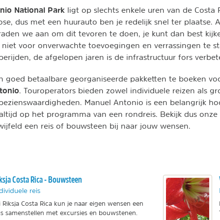
nio National Park
ligt op slechts enkele uren van de Costa 
e, dus met een huurauto ben je redelijk snel ter plaatse. Al
 raden we aan om dit tevoren te doen, je kunt dan best kijk
e niet voor onverwachte toevoegingen en verrassingen te s
 berijden, de afgelopen jaren is de infrastructuur fors verbet
van goed betaalbare georganiseerde pakketten te boeken v
tonio
. Touroperators bieden zowel individuele reizen als g
 bezienswaardigheden. Manuel Antonio is een belangrijk h
l altijd op het programma van een rondreis. Bekijk dus onze
twijfeld een reis of bouwsteen bij naar jouw wensen.
ksja Costa Rica - Bouwsteen
dividuele reis
j Riksja Costa Rica kun je naar eigen wensen een
is samenstellen met excursies en bouwstenen.