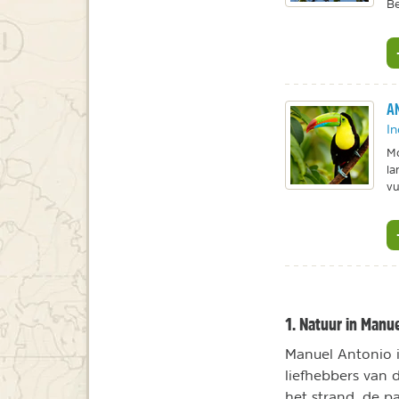
Be
AN
In
Mo
la
vu
1. Natuur in Manu
Manuel Antonio i
liefhebbers van d
het strand, de p