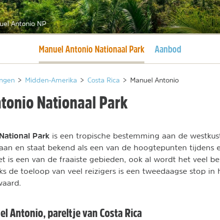
uel Antonio NP
Huidige pagina
Manuel Antonio Nationaal Park
Aanbod
ngen
>
Midden-Amerika
>
Costa Rica
>
Manuel Antonio
tonio Nationaal Park
National Park
is een tropische bestemming aan de westkust
eaan en staat bekend als een van de hoogtepunten tijdens 
et is een van de fraaiste gebieden, ook al wordt het veel b
ks de toeloop van veel reizigers is een tweedaagse stop in 
waard.
l Antonio, pareltje van Costa Rica