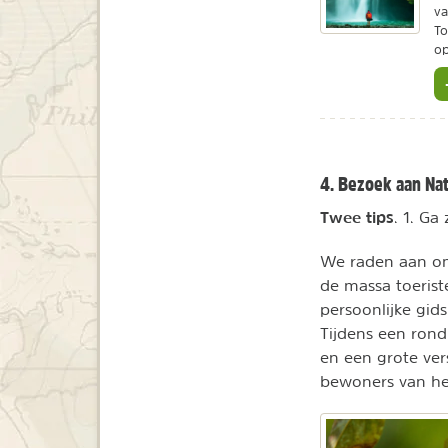
va
To
op
4. Bezoek aan Nat
Twee tips
. 1. Ga
We raden aan om
de massa toerist
persoonlijke gid
Tijdens een rondl
en een grote ver
bewoners van het