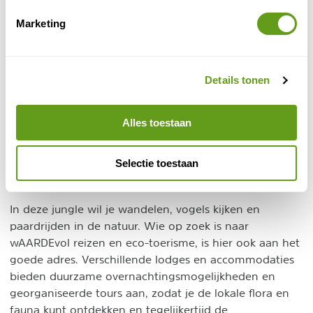
je een hike door de wildernis. Ook is het nationaal park
is een fijne plek om te kamperen! Word wakker met
Marketing
het gefluit en gekwetter van de vele vogels.
7. Boca Tapada
Details tonen
Boca Tapada is een prachtig en nog relatief onontdekt
gebied in het noorden van Costa Rica, in de provincie
Alles toestaan
Alajuela. Het staat bekend om zijn weelderige
tropische regenwouden en rijke biodiversiteit. Boca
Tapada ligt redelijk dicht bij de grens met Nicaragua bij
Selectie toestaan
de San Carlos-rivier.
In deze jungle wil je wandelen, vogels kijken en
paardrijden in de natuur. Wie op zoek is naar
wAARDEvol reizen en eco-toerisme, is hier ook aan het
goede adres. Verschillende lodges en accommodaties
bieden duurzame overnachtingsmogelijkheden en
georganiseerde tours aan, zodat je de lokale flora en
fauna kunt ontdekken en tegelijkertijd de