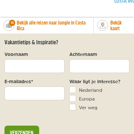
COSTA RI
Bekijk alle reizen naar Jungle in Costa
Bekijk
number_of_trips:
10
Rica
kaart
Vakantietips & Inspiratie?
Voornaam
Achternaam
E-mailadres*
Waar ligt je interesse?
Nederland
Europa
Ver weg
VERZENDEN