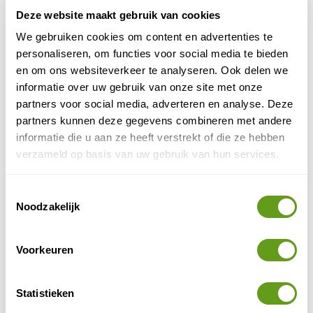
Zie alle highlights met de reizen en bouwstenen
Deze website maakt gebruik van cookies
van 333TRAVEL. Combineer bijv. Monteverde,
We gebruiken cookies om content en advertenties te
Tortuguero, Arenal en Manuel Antonio. Bekijk alle
personaliseren, om functies voor social media te bieden
opties!
en om ons websiteverkeer te analyseren. Ook delen we
BEKIJK
informatie over uw gebruik van onze site met onze
partners voor social media, adverteren en analyse. Deze
partners kunnen deze gegevens combineren met andere
6. Chirripó Nationaal Park
informatie die u aan ze heeft verstrekt of die ze hebben
Een van de meest ruige natuurgebieden van Costa
verzameld op basis van uw gebruik van hun services.
Rica. Mensen komen hier naartoe om de hoogste berg
Cerro Chirripó
van het land,
(3.820 m.), te
Toestemmingsselectie
beklimmen. Je wandelt via ongerepte wouden vol
Noodzakelijk
wilde dieren zoals de tapir, jaguar en quetzal.
Voorkeuren
Hoe hoger je komt, hoe kaler het wordt. Vanaf de top
heb je op heldere dagen waanzinnige vergezichten
over beide kusten van Costa Rica. Je bereikt het park
Statistieken
vanuit het dorp San Gerardo de Rivas. Vanuit hier maak