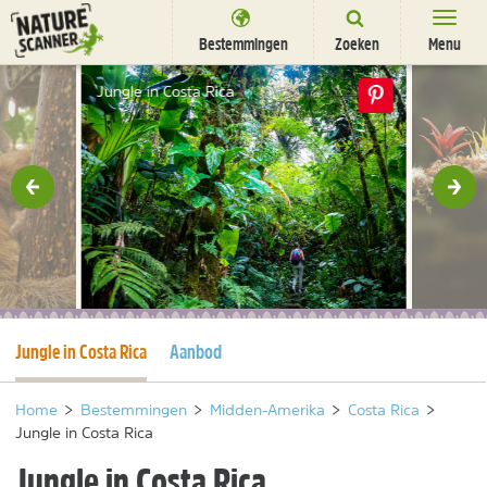
Ga
naar
Bestemmingen
Zoeken
Menu
content
Bestemmingen
Jungle in Costa Rica
Overnachten
Activiteiten
rige
Vol
Natuurparken
Dieren
DEALS
SHOP
Huidige pagina
Jungle in Costa Rica
Aanbod
Nieuwsbrief
Uitgelicht
Partners
/
nl
fr
Home
>
Bestemmingen
>
Midden-Amerika
>
Costa Rica
>
Jungle in Costa Rica
Jungle in Costa Rica