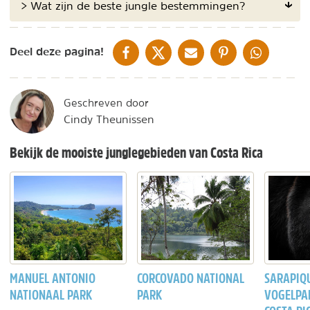
> Wat zijn de beste jungle bestemmingen?
DELEN OP FACEBOOK
DELEN OP X
DELEN VIA DE MAIL
DELEN OP PINTEREST
DELEN OP WH
Deel deze pagina!
Geschreven door
Cindy Theunissen
Bekijk de mooiste junglegebieden van Costa Rica
MANUEL ANTONIO
CORCOVADO NATIONAL
SARAPIQU
NATIONAAL PARK
PARK
VOGELPAR