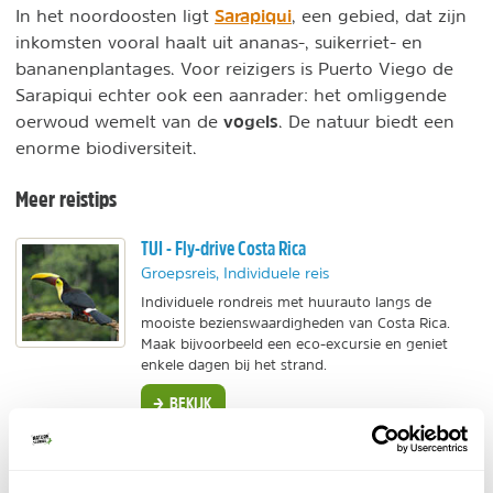
Sarapiqui
In het noordoosten ligt
, een gebied, dat zijn
inkomsten vooral haalt uit ananas-, suikerriet- en
bananenplantages. Voor reizigers is Puerto Viego de
Sarapiqui echter ook een aanrader: het omliggende
vogels
oerwoud wemelt van de
. De natuur biedt een
enorme biodiversiteit.
Meer reistips
TUI - Fly-drive Costa Rica
Groepsreis, Individuele reis
Individuele rondreis met huurauto langs de
mooiste bezienswaardigheden van Costa Rica.
Maak bijvoorbeeld een eco-excursie en geniet
enkele dagen bij het strand.
BEKIJK
333TRAVEL - Costa Rica highlights
Individuele reis