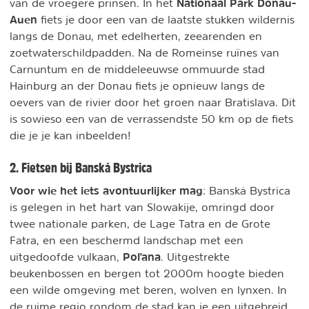
Nationaal Park Donau-
van de vroegere prinsen. In het
Auen
fiets je door een van de laatste stukken wildernis
langs de Donau, met edelherten, zeearenden en
zoetwaterschildpadden. Na de Romeinse ruïnes van
Carnuntum en de middeleeuwse ommuurde stad
Hainburg an der Donau fiets je opnieuw langs de
oevers van de rivier door het groen naar Bratislava. Dit
is sowieso een van de verrassendste 50 km op de fiets
die je je kan inbeelden!
2. Fietsen bij Banská Bystrica
Voor wie het iets avontuurlijker mag
: Banská Bystrica
is gelegen in het hart van Slowakije, omringd door
twee nationale parken, de Lage Tatra en de Grote
Fatra, en een beschermd landschap met een
Poľana
uitgedoofde vulkaan,
. Uitgestrekte
beukenbossen en bergen tot 2000m hoogte bieden
een wilde omgeving met beren, wolven en lynxen. In
de ruime regio rondom de stad kan je een uitgebreid