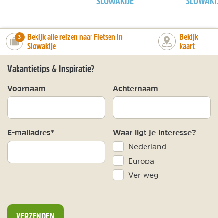
SLOWAKIJE
SLOWAKI
Bekijk alle reizen naar Fietsen in
Bekijk
number_of_trips:
3
Slowakije
kaart
Vakantietips & Inspiratie?
Voornaam
Achternaam
E-mailadres*
Waar ligt je interesse?
Nederland
Europa
Ver weg
VERZENDEN