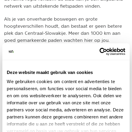
netwerk van uitstekende fietspaden vinden.
Als je van onverharde boswegen en grote
hoogteverschillen houdt, dan bestaat er geen betere
plek dan Centraal-Slowakije. Meer dan 1000 km aan
goed gemarkeerde paden wachten hier op jou.
Slaapplek zoeken
Booking.com - Leuke accommodaties Slowakije
Deze website maakt gebruik van cookies
Bijzonder overnachten
We gebruiken cookies om content en advertenties te
Verschillende soorten hotels, huisjes en b&b's in
het veelzijdige Slowakije boek je eenvoudig via
personaliseren, om functies voor social media te bieden
Booking.com. Bekijk hier het actuele aanbod!
en om ons websiteverkeer te analyseren. Ook delen we
informatie over uw gebruik van onze site met onze
BEKIJK
partners voor social media, adverteren en analyse. Deze
partners kunnen deze gegevens combineren met andere
informatie die u aan ze heeft verstrekt of die ze hebben
3. Fietsen in West-Slowakije
verzameld op basis van uw gebruik van hun services.