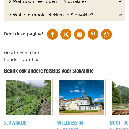
> Wat nog meer doen in Slowakije?
> Wat zijn mooie plekken in Slowakije?
DELEN OP FACEBOOK
DELEN OP X
DELEN VIA DE MAIL
DELEN OP PINTEREST
DELEN OP WH
Deel deze pagina!
Geschreven door
Lendert van Laer
Bekijk ook andere reistips voor Slowakije
SLOWAKIJE
WELLNESS IN
BOOTTOC