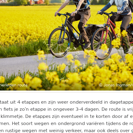
nerleden route
© Jonas Ingman
staat uit 4 etappes en zijn weer onderverdeeld in dagetapp
n fiets je zo'n etappe in ongeveer 3-4 dagen. De route is vr
 klimmetje. De etappes zijn eventueel in te korten door af 
men. Het soort wegen en ondergrond variëren tijdens de rou
en rustige wegen met weinig verkeer, maar ook deels over