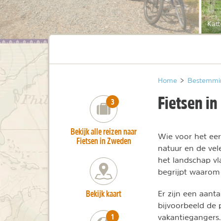
Katt
Home
>
Bestemmi
Fietsen i
number_of_trips:
3
Bekijk alle reizen naar
Wie voor het eer
Fietsen in Zweden
natuur en de vel
het landschap vl
begrijpt waaro
Bekijk kaart
Er zijn een aant
bijvoorbeeld de 
number_of_trips:
1
vakantiegangers.