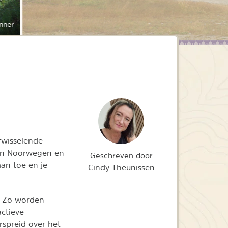
nner
fwisselende
n in Noorwegen en
Geschreven door
an toe en je
Cindy Theunissen
s. Zo worden
ctieve
spreid over het