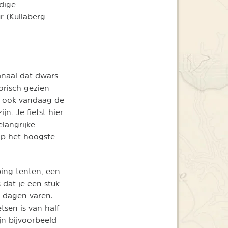
edige
r (Kullaberg
anaal dat dwars
orisch gezien
n ook vandaag de
jn. Je fietst hier
langrijke
op het hoogste
ing tenten, een
 dat je een stuk
e dagen varen.
tsen is van half
jn bijvoorbeeld