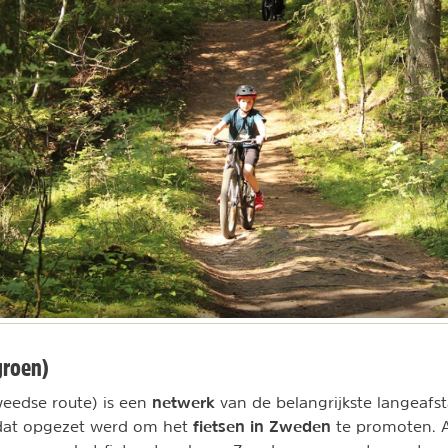
groen)
netwerk
eedse route) is een
van de belangrijkste langeafst
fietsen in Zweden
 dat opgezet werd om het
te promoten. A