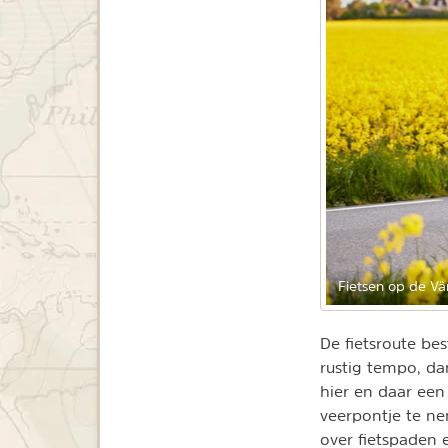
Fietsen op de Vä
De fietsroute be
rustig tempo, da
hier en daar een
veerpontje te ne
over fietspaden 