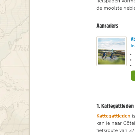
fietspaden vorme
de mooiste gebi
Aanraders
Ab
In
1. Kattegattleden
Kattegattleden
i
kan je naar Göte
fietsroute van 3