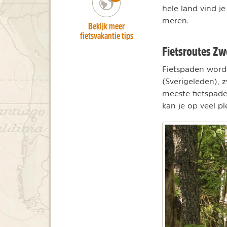
hele land vind j
meren.
Bekijk meer
fietsvakantie tips
Fietsroutes Z
Fietspaden worde
(Sverigeleden), 
meeste fietspad
kan je op veel 