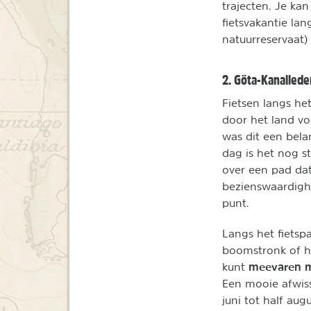
trajecten. Je ka
fietsvakantie la
natuurreservaat)
2. Göta-Kanallede
Fietsen langs he
door het land vo
was dit een bela
dag is het nog st
over een pad dat
bezienswaardighe
punt.
Langs het fietsp
boomstronk of hi
meevaren m
kunt
Een mooie afwiss
juni tot half aug