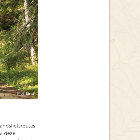
Met kind
andsfietsroutes
l deze