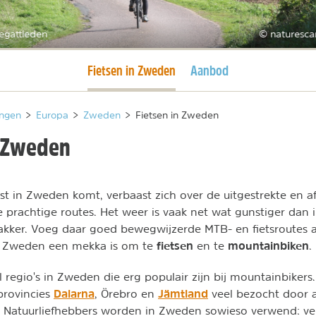
egattleden
© naturesca
Huidige pagina
Fietsen in Zweden
Aanbod
ngen
>
Europa
>
Zweden
>
Fietsen in Zweden
n Zweden
st in Zweden komt, verbaast zich over de uitgestrekte en a
e prachtige routes. Het weer is vaak net wat gunstiger da
akker. Voeg daar goed bewegwijzerde MTB- en fietsroutes a
fietsen
mountainbiken
m Zweden een mekka is om te
en te
.
al regio's in Zweden die erg populair zijn bij mountainbiker
Dalarna
Jämtland
provincies
, Örebro en
veel bezocht door a
 Natuurliefhebbers worden in Zweden sowieso verwend: ver