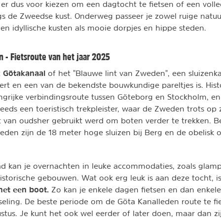
n er dus voor kiezen om een dagtocht te fietsen of een voll
ngs de Zweedse kust. Onderweg passeer je zowel ruige natuu
 en idyllische kusten als mooie dorpjes en hippe steden.
n - Fietsroute van het jaar 2025
Götakanaal
t
of het "Blauwe lint van Zweden"
, een sluizenk
ert en een van de bekendste bouwkundige pareltjes is. Hist
ngrijke verbindingsroute tussen Göteborg en Stockholm, e
eeds een toeristisch trekpleister, waar de Zweden trots op zi
 van oudsher gebruikt werd om boten verder te trekken. Be
den zijn de 18 meter hoge sluizen bij Berg en de obelisk 
ad kan je overnachten in leuke accommodaties, zoals glamp
storische gebouwen. Wat ook erg leuk is aan deze tocht, is
et een boot.
Zo kan je enkele dagen fietsen en dan enkel
eling. De beste periode om de Göta Kanalleden route te fie
ustus. Je kunt het ook wel eerder of later doen, maar dan zi