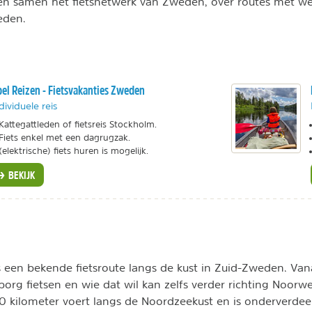
n samen het fietsnetwerk van Zweden, over routes met wei
eden.
el Reizen - Fietsvakanties Zweden
dividuele reis
Kattegattleden of fietsreis Stockholm.
Fiets enkel met een dagrugzak.
(elektrische) fiets huren is mogelijk.
BEKIJK
s een bekende fietsroute langs de kust in Zuid-Zweden. Van
borg fietsen en wie dat wil kan zelfs verder richting Noorw
70 kilometer voert langs de Noordzeekust en is onderverdeel