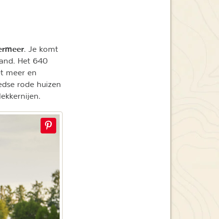
ermeer
. Je komt
land. Het 640
et meer en
dse rode huizen
lekkernijen.