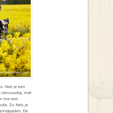
/westsweden.com
es. Heb je een
ij eenvoudig, met
en toe een
te. Zo fiets je
 grindpaden. De