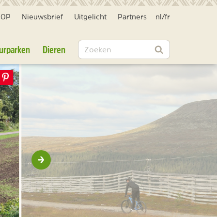
HOP
Nieuwsbrief
Uitgelicht
Partners
nl
/
fr
Zoeken
urparken
Dieren
Zoeken
Volgende