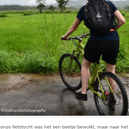
 Foodtravelphotography
 onze fietstocht was het een beetje bewolkt, maar naar het