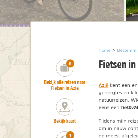
Fiet
Home
>
Bestemmi
Fietsen in
number_of_trips:
6
Bekijk alle reizen naar
Azië
kent een en
Fietsen in Azie
gebergtes en ki
natuurreizen. Wie
fietsva
eens een
Bekijk kaart
Tijdens mijn reiz
om in nauw conta
number_of_trips:
1
de meest afgeleg