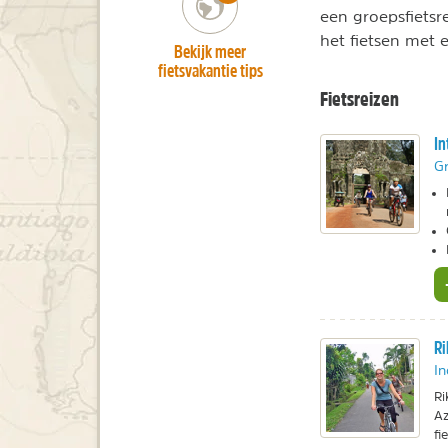
een groepsfietsr
het fietsen met 
Bekijk meer
fietsvakantie tips
Fietsreizen
In
Gr
Ri
In
Ri
Az
fi