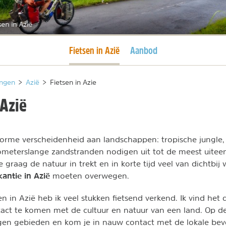
sen in Azië
Huidige pagina
Fietsen in Azië
Aanbod
ngen
>
Azië
>
Fietsen in Azie
 Azië
orme verscheidenheid aan landschappen: tropische jungle
lometerslange zandstranden nodigen uit tot de meest uite
 graag de natuur in trekt en in korte tijd veel van dichtbij w
kantie in Azië
moeten overwegen.
en in Azië heb ik veel stukken fietsend verkend. Ik vind het
ct te komen met de cultuur en natuur van een land. Op de f
en gebieden en kom je in nauw contact met de lokale bevo