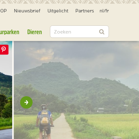
HOP
Nieuwsbrief
Uitgelicht
Partners
nl
/
fr
Zoeken
urparken
Dieren
Zoeken
Volgende