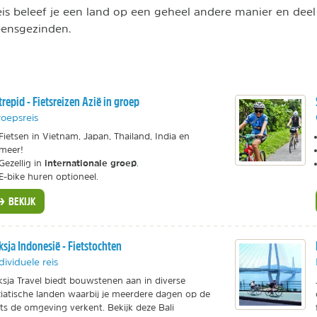
eis beleef je een land op een geheel andere manier en deel
eensgezinden.
trepid - Fietsreizen Azië in groep
oepsreis
Fietsen in Vietnam, Japan, Thailand, India en
meer!
internationale groep
Gezellig in
.
E-bike huren optioneel.
BEKIJK
ksja Indonesië - Fietstochten
dividuele reis
ksja Travel biedt bouwstenen aan in diverse
iatische landen waarbij je meerdere dagen op de
ets de omgeving verkent. Bekijk deze Bali