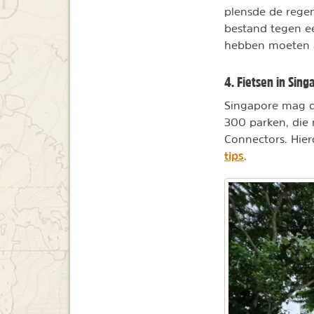
plensde de rege
bestand tegen e
hebben moeten a
4. Fietsen in Sing
Singapore mag da
300 parken, die
Connectors. Hierd
tips
.