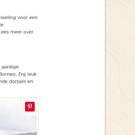
isseling voor een
de
Lees meer over
r aardige
 Borneo. Erg leuk
ende dorpjes en