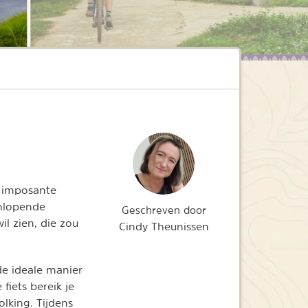
, imposante
enlopende
Geschreven door
il zien, die zou
Cindy Theunissen
 de ideale manier
iets bereik je
lking. Tijdens