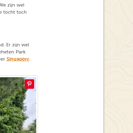
We zijn wel
e tocht toch
. Er zijn wel
eheten Park
Singapore
eer