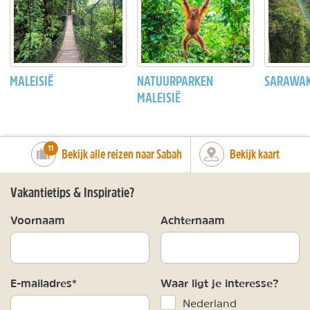
MALEISIË
NATUURPARKEN
SARAWAK 
MALEISIË
number_of_trips:
11
Bekijk alle reizen naar Sabah
Bekijk kaart
Vakantietips & Inspiratie?
Voornaam
Achternaam
E-mailadres*
Waar ligt je interesse?
Nederland