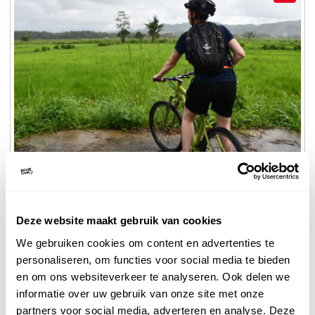
© Bianca Kramer
Fietsen Sabah
Vogelspotters kunnen terecht bij Likas Bay en Likas
Deze website maakt gebruik van cookies
Swamp, op 10 minuten ten noorden van Kota
We gebruiken cookies om content en advertenties te
Kinabalu.
personaliseren, om functies voor social media te bieden
en om ons websiteverkeer te analyseren. Ook delen we
2. Danum Valley
informatie over uw gebruik van onze site met onze
Bij vogelaars is de Danum Vallei populair geworden
partners voor social media, adverteren en analyse. Deze