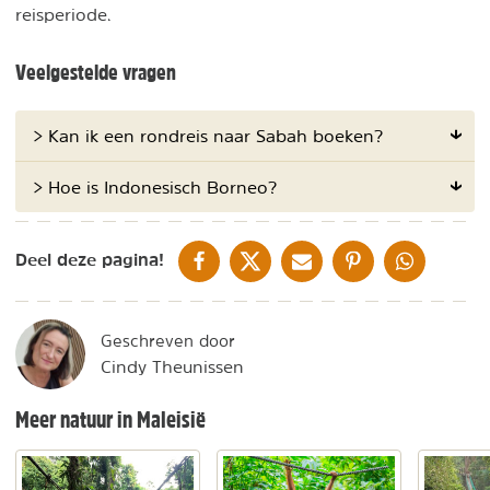
reisperiode.
Veelgestelde vragen
> Kan ik een rondreis naar Sabah boeken?
> Hoe is Indonesisch Borneo?
DELEN OP FACEBOOK
DELEN OP X
DELEN VIA DE MAIL
DELEN OP PINTEREST
DELEN OP WH
Deel deze pagina!
Geschreven door
Cindy Theunissen
Meer natuur in Maleisië