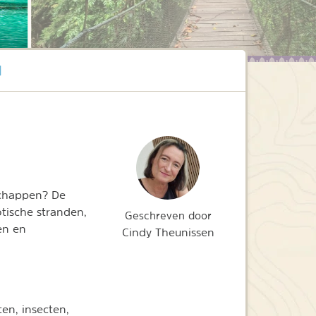
d
schappen? De
otische stranden,
Geschreven door
en en
Cindy Theunissen
ten, insecten,