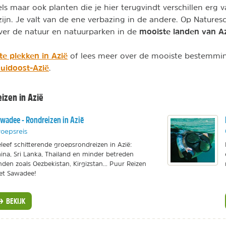
s maar ook planten die je hier terugvindt verschillen erg v
jn. Je valt van de ene verbazing in de andere. Op Naturesc
mooiste landen van A
over de natuur en natuurparken in de
e plekken in Azië
of lees meer over de mooiste bestemmi
uidoost-Azië
.
eizen in Azië
wadee - Rondreizen in Azië
oepsreis
leef schitterende groepsrondreizen in Azië:
ina, Sri Lanka, Thailand en minder betreden
nden zoals Oezbekistan, Kirgizstan... Puur Reizen
et Sawadee!
BEKIJK