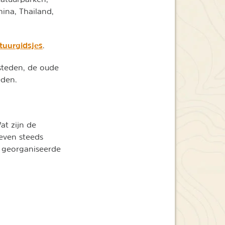
hina, Thailand,
tuurgidsjes
.
steden, de oude
eden.
at zijn de
geven steeds
en georganiseerde