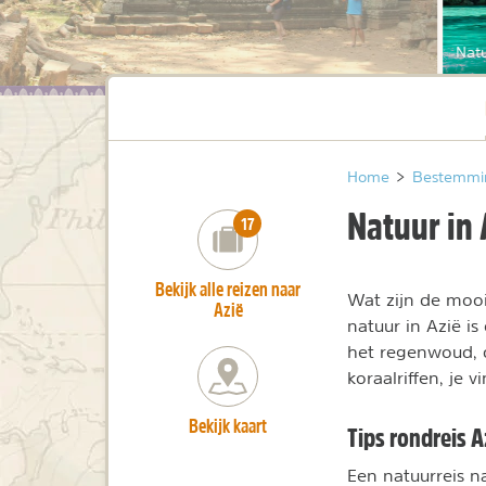
Natu
Home
>
Bestemmi
Natuur in 
number_of_trips:
17
Bekijk alle reizen naar
Wat zijn de moo
Azië
natuur in Azië i
het regenwoud, d
koraalriffen, je 
Bekijk kaart
Tips rondreis A
Een natuurreis na