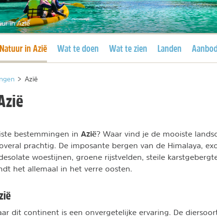
ur in Azië
Huidige pagina
Natuur in Azië
Wat te doen
Wat te zien
Landen
Aanbo
ngen
>
Azië
Azië
Azië
iste bestemmingen in
? Waar vind je de mooiste land
s overal prachtig. De imposante bergen van de Himalaya, ex
esolate woestijnen, groene rijstvelden, steile karstgebergt
vindt het allemaal in het verre oosten.
zië
ar dit continent is een onvergetelijke ervaring. De diersoor