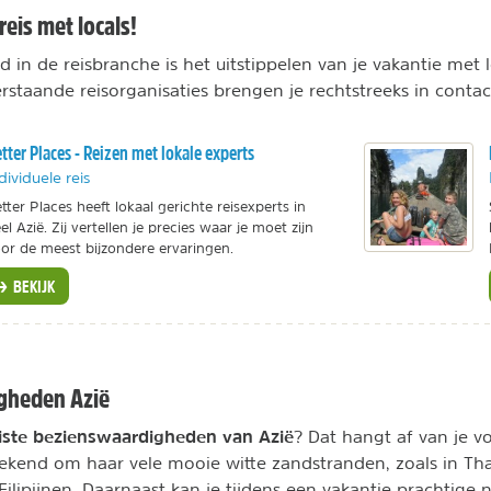
reis met locals!
 in de reisbranche is het uitstippelen van je vakantie met 
rstaande reisorganisaties brengen je rechtstreeks in contac
tter Places - Reizen met lokale experts
dividuele reis
tter Places heeft lokaal gerichte reisexperts in
el Azië. Zij vertellen je precies waar je moet zijn
or de meest bijzondere ervaringen.
BEKIJK
gheden Azië
ste bezienswaardigheden van Azië
? Dat hangt af van je v
 bekend om haar vele mooie witte zandstranden, zoals in Th
Filipijnen. Daarnaast kan je tijdens een vakantie prachtige 