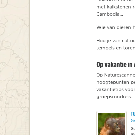
met kalkstenen r
Cambodja...
Wie van dieren 
Hou je van cultu
tempels en tore
Op vakantie in 
Op Naturescanner
hoogtepunten per
vakantietips voor
groepsrondreis.
TU
Gr
Go
In