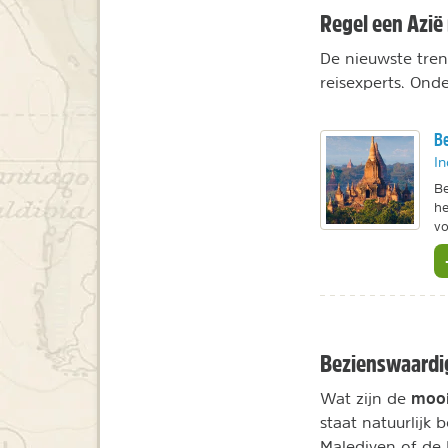
Regel een Azië 
De nieuwste trend
reisexperts. Onde
Be
In
Be
he
vo
Bezienswaardi
mooi
Wat zijn de
staat natuurlijk
Malediven of de 