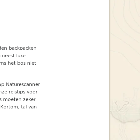
anden backpacken
 meest luxe
oms het bos niet
 op Naturescanner
nze reistips voor
ers moeten zeker
 Kortom, tal van