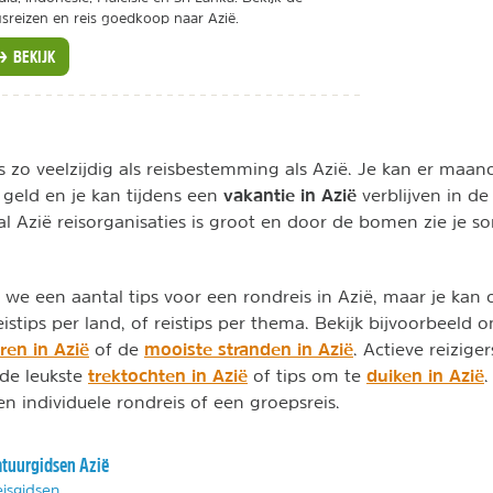
sreizen en reis goedkoop naar Azië.
BEKIJK
s zo veelzijdig als reisbestemming als Azië. Je kan er ma
vakantie in Azië
 geld en je kan tijdens een
verblijven in de
al Azië reisorganisaties is groot en door de bomen zie je s
we een aantal tips voor een rondreis in Azië, maar je kan
stips per land, of reistips per thema. Bekijk bijvoorbeeld o
ren in Azië
mooiste stranden in Azië
of de
. Actieve reizig
trektochten in Azië
duiken in Azië
 de leukste
of tips om te
.
en individuele rondreis of een groepsreis.
tuurgidsen Azië
isgidsen