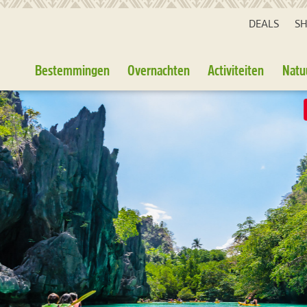
DEALS
S
Bestemmingen
Overnachten
Activiteiten
Natu