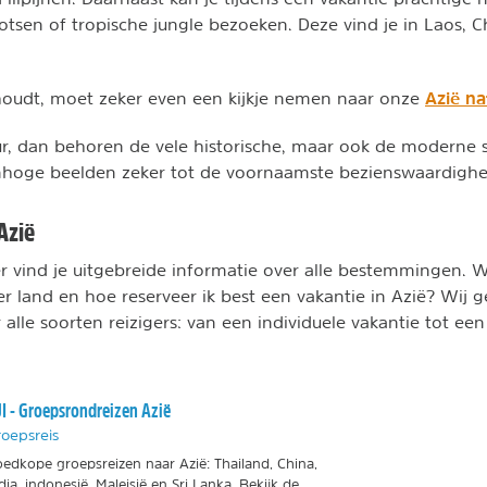
otsen of tropische jungle bezoeken. Deze vind je in Laos, C
Azië na
houdt, moet zeker even een kijkje nemen naar onze
ur, dan behoren de vele historische, maar ook de moderne 
nhoge beelden zeker tot de voornaamste bezienswaardigh
Azië
 vind je uitgebreide informatie over alle bestemmingen. W
 land en hoe reserveer ik best een vakantie in Azië? Wij 
 alle soorten reizigers: van een individuele vakantie tot e
I - Groepsrondreizen Azië
oepsreis
edkope groepsreizen naar Azië: Thailand, China,
dia, indonesië, Maleisië en Sri Lanka. Bekijk de