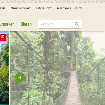
HOP
Nieuwsbrief
Uitgelicht
Partners
nl
/
fr
Zoeken
urparken
Dieren
Zoeken
Volgende