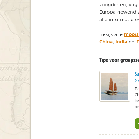
zoogdieren, vogel
Europa gewend zi
alle informatie 
mooist
Bekijk alle
China
India
Z
,
en
Tips voor groepsr
Sa
Gr
Be
Ch
la
m