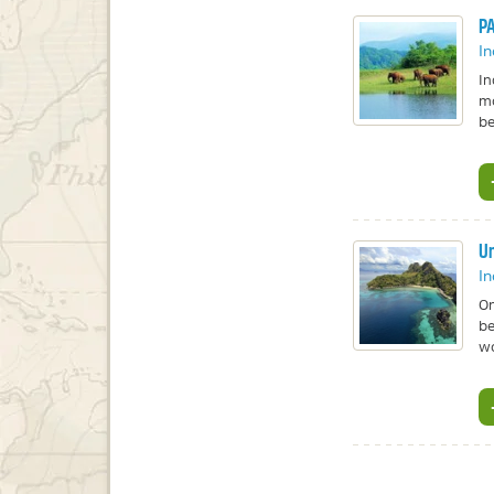
PA
In
In
mo
be
Un
In
On
be
wo