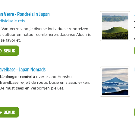
n Verre - Rondreis in Japan
dividuele reis
j Van Verre vind je diverse individuele rondreizen
e cultuur en natuur combineren. Japanse Alpen is
ze favoriet.
BEKIJK
avelbase - Japan Nomads
14-daagse roadtrip
over eiland Honshu.
Travelbase regelt de route, busje en slaapplekken.
De must sees en verborgen plekjes.
BEKIJK