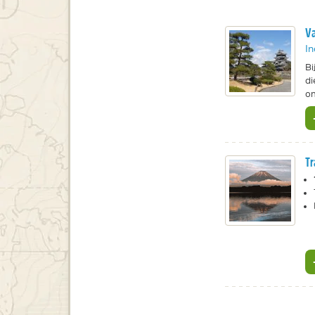
Va
In
Bi
di
on
Tr