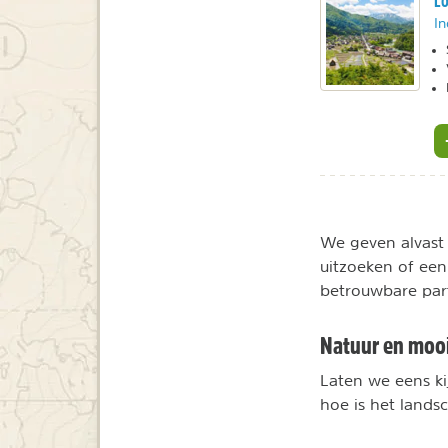
Lo
In
We geven alvast 
uitzoeken of ee
betrouwbare par
Natuur en mooi
Laten we eens ki
hoe is het lands