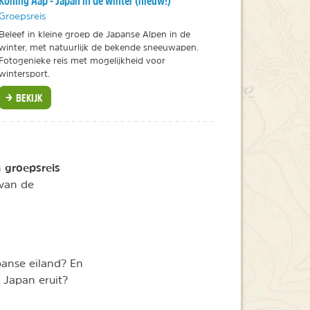
Koning Aap - Japan in de winter (nieuw!)
Groepsreis
Beleef in kleine groep de Japanse Alpen in de
winter, met natuurlijk de bekende sneeuwapen.
Fotogenieke reis met mogelijkheid voor
wintersport.
BEKIJK
groepsreis
n
 van de
panse eiland? En
 Japan eruit?