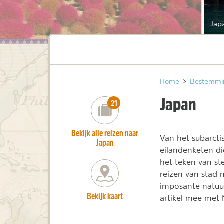
Japa
Home
>
Bestemmi
Japan
number_of_trips:
21
Bekijk alle reizen naar
Van het subarcti
Japan
eilandenketen di
het teken van st
reizen van stad 
imposante natuu
Bekijk kaart
artikel mee met 