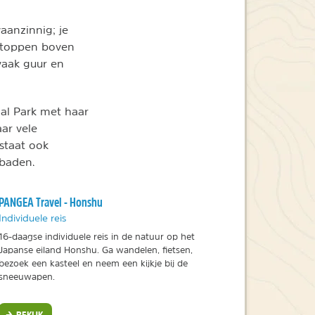
waanzinnig; je
 toppen boven
 vaak guur en
aal Park met haar
ar vele
staat ook
 baden.
PANGEA Travel - Honshu
Individuele reis
16-daagse individuele reis in de natuur op het
Japanse eiland Honshu. Ga wandelen, fietsen,
bezoek een kasteel en neem een kijkje bij de
sneeuwapen.
BEKIJK