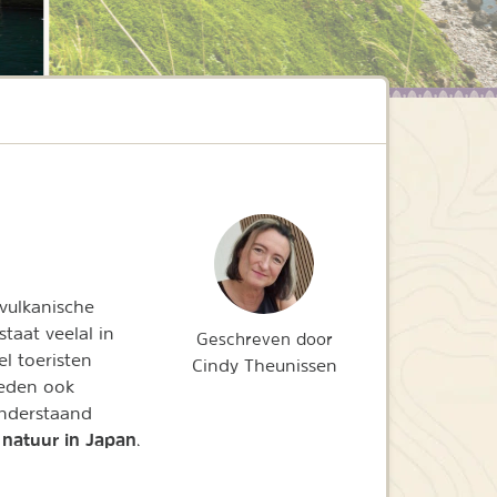
vulkanische
taat veelal in
Geschreven door
l toeristen
Cindy Theunissen
heden ook
onderstaand
natuur in Japan
e
.