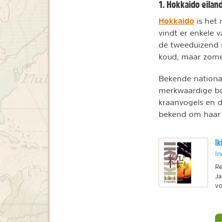
1. Hokkaido eilan
Hokkaido
is het 
vindt er enkele 
de tweeduizend me
koud, maar zome
Bekende national
merkwaardige bol
kraanvogels en d
bekend om haar 
Ik
In
Re
Ja
vo