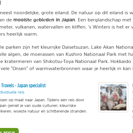
d
meest noordelijke, grote eiland. De natuur op dit eiland is 
mooiste gebieden in Japan
van de
. Een berglandschap met
ter, vulkanen, watervallen en kliffen. ’s Winters is het er
rs heerlijk warm.
e parken zijn het kleurrijke Daisetsuzan, Lake Akan Nation
le algen, de moerassen van Kushiro Nationaal Park met ha
e kratermeren van Shikotsu-Toya Nationaal Park. Hokkaido 
vele "Onsen" of warmwaterbronnen waar je heerlijk in kan
i Travels - Japan specialist
dividuele reis
izen op maat naar Japan. Tijdens een reis door
pan geniet je van oude culturen, kleurrijke
lkeren, woeste natuur en schitterende stranden.
BEKIJK