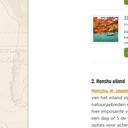
33
In
De
ke
vo
2. Honshu eiland
Honshu in Japa
van het eiland zi
natuurgebieden e
hier imposante 
een dag of 5 de 
opties voor actie