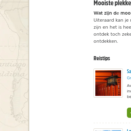
Mooiste plekke
Wat zijn de moo
Uiteraard kan je
zijn en het is he
ontdek toch zeke
ontdekken.
Reistips
Sa
Gr
Av
in
be