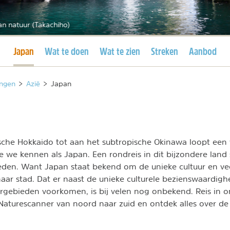
n natuur (Takachiho)
Huidige pagina
Japan
Wat te doen
Wat te zien
Streken
Aanbod
ngen
>
Azië
>
Japan
sche Hokkaido tot aan het subtropische Okinawa loopt een 
e we kennen als Japan. Een rondreis in dit bijzondere land s
eden. Want Japan staat bekend om de unieke cultuur en vee
naar stad. Dat er naast de unieke culturele bezienswaardig
rgebieden voorkomen, is bij velen nog onbekend. Reis in 
Naturescanner van noord naar zuid en ontdek alles over d