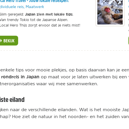
cal Hero Travel - Jouw lokale reisexpert
dividuele reis, Maatwerk
Japan zien met lokale tips
Slim geregeld:
.
Van trendy Tokio tot de Japanse Alpen.
Local Hero Thijs zorgt ervoor dat je niets mist!
BEKIJK
enkele tips voor mooie plekjes, op basis daarvan kan je ee
rondreis in Japan
n
op maat voor je laten uitwerken bij een
tnerorganisaties waar wij mee samenwerken.
ste eiland
jken naar de verschillende eilanden. Wat is het mooiste Ja
chap? Hoe ziet de natuur in het noorden- en het zuiden van