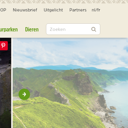
HOP
Nieuwsbrief
Uitgelicht
Partners
nl
/
fr
Zoeken
urparken
Dieren
Zoeken
Volgende