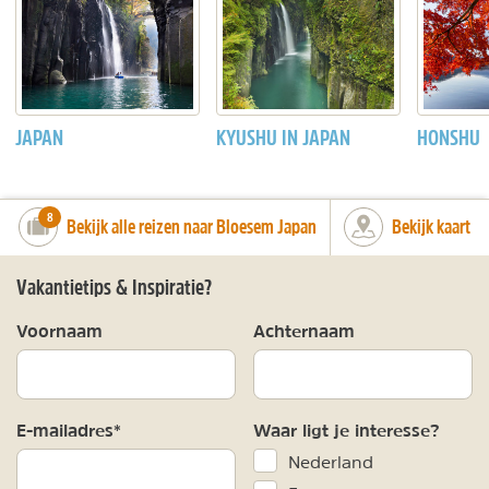
JAPAN
KYUSHU IN JAPAN
HONSHU
number_of_trips:
8
Bekijk alle reizen naar Bloesem Japan
Bekijk kaart
Vakantietips & Inspiratie?
Voornaam
Achternaam
E-mailadres*
Waar ligt je interesse?
Nederland