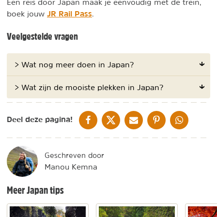
Een reis door Japan maak je eenvoudig met de trein,
JR Rail Pass
boek jouw
.
Veelgestelde vragen
> Wat nog meer doen in Japan?
> Wat zijn de mooiste plekken in Japan?
DELEN OP FACEBOOK
DELEN OP X
DELEN VIA DE MAIL
DELEN OP PINTEREST
DELEN OP WH
Deel deze pagina!
Geschreven door
Manou Kemna
Meer Japan tips