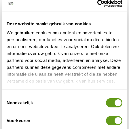
mooist om te bezoeken. Rond de berg staan dan de
kersenbloesems te pronken. Dit levert extra bijzondere
plaatjes op van Japans bekendste berg. Reis af naar de
Deze website maakt gebruik van cookies
Five Lakes
rond Fuji en geniet van de vrolijke roze
bloesembomen. Een van de topplekken voor bloesem
We gebruiken cookies om content en advertenties te
Chureito Pagoda
bij Mt. Fuji is de
. Een super bekende
personaliseren, om functies voor social media te bieden
fotospot!
en om ons websiteverkeer te analyseren. Ook delen we
informatie over uw gebruik van onze site met onze
partners voor social media, adverteren en analyse. Deze
partners kunnen deze gegevens combineren met andere
informatie die u aan ze heeft verstrekt of die ze hebben
verzameld op basis van uw gebruik van hun services.
Toestemmingsselectie
Noodzakelijk
Voorkeuren