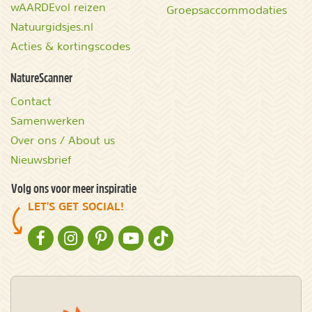
wAARDEvol reizen
Groepsaccommodaties
Natuurgidsjes.nl
Acties & kortingscodes
NatureScanner
Contact
Samenwerken
Over ons / About us
Nieuwsbrief
Volg ons voor meer inspiratie
LET'S GET SOCIAL!
NATURESCANNER OP FACEBOOK
NATURESCANNER OP INSTAGRAM
NATURESCANNER OP PINTEREST
NATURESCANNER OP YOUTUBE
NATURESCANNER OP TIKTOK