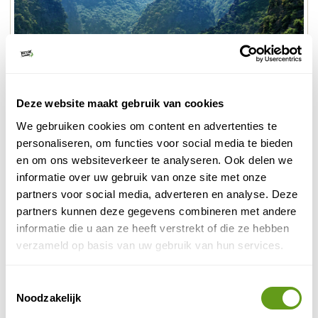
Deze website maakt gebruik van cookies
We gebruiken cookies om content en advertenties te
Ninhbinh
personaliseren, om functies voor social media te bieden
en om ons websiteverkeer te analyseren. Ook delen we
Je drijft tevens door drie grotten, waarvan de langste
informatie over uw gebruik van onze site met onze
125 meter lang en op sommige punten slechts 2 meter
partners voor social media, adverteren en analyse. Deze
hoog is. Vervolgens bezoek je de Bich Dong pagoda.
partners kunnen deze gegevens combineren met andere
informatie die u aan ze heeft verstrekt of die ze hebben
Uniek overnachten
verzameld op basis van uw gebruik van hun services.
Booking.com - Scenic Ecolodge
Toestemmingsselectie
Individuele reis
Noodzakelijk
Mooie homestay in Ninh Binh met uitzicht op de