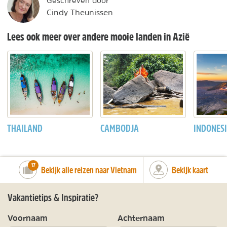
Geschreven door
Cindy Theunissen
Lees ook meer over andere mooie landen in Azië
THAILAND
CAMBODJA
INDONESI
number_of_trips:
17
Bekijk alle reizen naar Vietnam
Bekijk kaart
Vakantietips & Inspiratie?
Voornaam
Achternaam