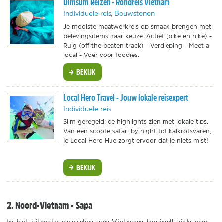
Dimsum Reizen - Rondreis Vietnam
Individuele reis, Bouwstenen
Je mooiste maatwerkreis op smaak brengen met
belevingsitems naar keuze: Actief (bike en hike) -
Ruig (off the beaten track) - Verdieping - Meet a
local - Voer voor foodies.
BEKIJK
Local Hero Travel - Jouw lokale reisexpert
Individuele reis
Slim geregeld: de highlights zien met lokale tips.
Van een scootersafari by night tot kalkrotsvaren,
je Local Hero Hue zorgt ervoor dat je niets mist!
BEKIJK
2. Noord-Vietnam - Sapa
In het uiterste noorden van Vietnam bevindt zich een