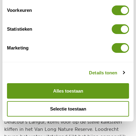
tuin. Autoverhuur is beschikbaar bij de
accommodatie. Nabij Bai Dinh-tempel.
Voorkeuren
BEKIJK
Statistieken
Booking.com - Nham Village Resort
Individuele reis
Marketing
Ook dit resort bevindt zich in Ninh Binh.
Ecologisch Vogelpark Thung Nham ligt op 2,3 km
van het resort.
Details tonen
BEKIJK
Alles toestaan
5. Van Long en Tam Dao
Selectie toestaan
Eén van de meest bedreigde apensoorten, de
Delacour's Langur, komt voor op de steile kalksteen
kliffen in het Van Long Nature Reserve. Loodrecht