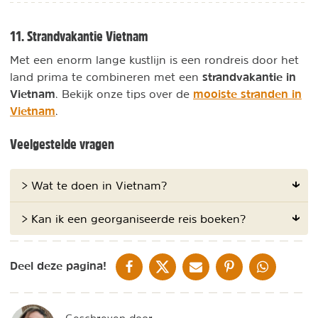
11. Strandvakantie Vietnam
Met een enorm lange kustlijn is een rondreis door het
strandvakantie in
land prima te combineren met een
Vietnam
mooiste stranden in
. Bekijk onze tips over de
Vietnam
.
Veelgestelde vragen
> Wat te doen in Vietnam?
> Kan ik een georganiseerde reis boeken?
DELEN OP FACEBOOK
DELEN OP X
DELEN VIA DE MAIL
DELEN OP PINTEREST
DELEN OP WH
Deel deze pagina!