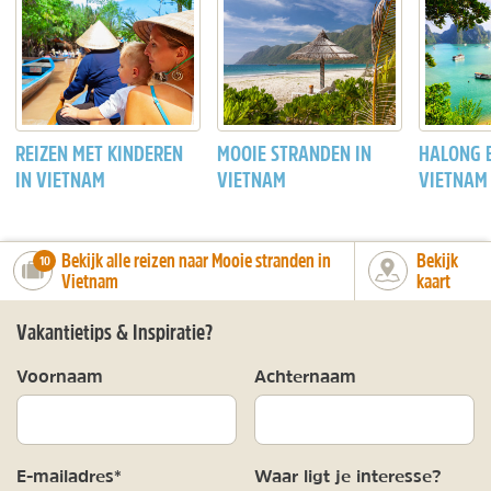
REIZEN MET KINDEREN
MOOIE STRANDEN IN
HALONG B
IN VIETNAM
VIETNAM
VIETNAM
Bekijk alle reizen naar Mooie stranden in
Bekijk
number_of_trips:
10
Vietnam
kaart
Vakantietips & Inspiratie?
Voornaam
Achternaam
E-mailadres*
Waar ligt je interesse?