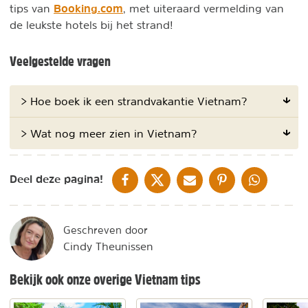
Booking.com
tips van
, met uiteraard vermelding van
de leukste hotels bij het strand!
Veelgestelde vragen
> Hoe boek ik een strandvakantie Vietnam?
> Wat nog meer zien in Vietnam?
DELEN OP FACEBOOK
DELEN OP X
DELEN VIA DE MAIL
DELEN OP PINTEREST
DELEN OP WH
Deel deze pagina!
Geschreven door
Cindy Theunissen
Bekijk ook onze overige Vietnam tips