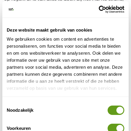
van actieve watersporten tot strandmassages en
vliegerwedstrijden. Ook in de avonduren is het een
bruisende badplaats, met vele gezellige
eetgelegenheden. Langs het strand liggen diverse
Deze website maakt gebruik van cookies
hotels met een eigen strand. Een verblijf in Mui Ne kan
We gebruiken cookies om content en advertenties te
Riksja Vietnam
je boeken als bouwsteen bij
of als
personaliseren, om functies voor social media te bieden
333Travel
strandpakket bij
.
en om ons websiteverkeer te analyseren. Ook delen we
informatie over uw gebruik van onze site met onze
PANGEA Travel - Verrassend Vietnam
partners voor social media, adverteren en analyse. Deze
Individuele reis
partners kunnen deze gegevens combineren met andere
Tijdens deze individuele rondreis door Vietnam
informatie die u aan ze heeft verstrekt of die ze hebben
word je begeleid door Engelssprekende
privégidsen. Alle genoemde excursies zijn
verzameld op basis van uw gebruik van hun services.
inbegrepen.
BEKIJK
Toestemmingsselectie
Noodzakelijk
4. Strand Nha Trang
Voorkeuren