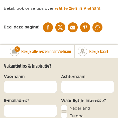
wat te zien in Vietnam
Bekijk ook onze tips over
.
DELEN OP FACEBOOK
DELEN OP X
DELEN VIA DE MAIL
DELEN OP PINTEREST
DELEN OP WH
Deel deze pagina!
number_of_trips:
17
Bekijk alle reizen naar Vietnam
Bekijk kaart
Vakantietips & Inspiratie?
Voornaam
Achternaam
E-mailadres*
Waar ligt je interesse?
Nederland
Europa