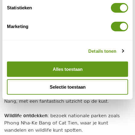
Zwemmen en snorkelen
: genieten bij de stranden van
Statistieken
Nha Trang of Phu Quoc, waar je kunt zwemmen,
snorkelen en duiken in helder water vol kleurrijke
Marketing
vissen.
Bergbeklimmen
: ga naar het plaatsje Cat Ba, waar je
jezelf kunt uitdagen en klimmen op kalkstenen rotsen.
Details tonen
Motorbike tours
: huur een motorfiets en verken de Ho
Alles toestaan
Chi Minh-route of maak een roadtrip langs de kust van
Vietnam.
Selectie toestaan
Paragliden
: zweef door de lucht in de buurt van Da
Nang, met een fantastisch uitzicht op de kust.
Wildlife ontdekken
: bezoek nationale parken zoals
Phong Nha-Ke Bang of Cat Tien, waar je kunt
wandelen en wildlife kunt spotten.