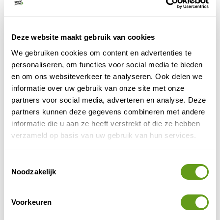
Vietnam is dus een geweldige bestemming voor een
actieve reis, met een verscheidenheid aan avontuurlijke
activiteiten. De populairste dingen om te doen op een
Deze website maakt gebruik van cookies
rij:
We gebruiken cookies om content en advertenties te
personaliseren, om functies voor social media te bieden
Trekking in de bergen
: bezoek Sapa in het noorden
en om ons websiteverkeer te analyseren. Ook delen we
voor bergtochten door rijstvelden en kleine dorpjes
informatie over uw gebruik van onze site met onze
van de etnische minderheden. De Fansipan, de
partners voor social media, adverteren en analyse. Deze
hoogste berg van Vietnam, is ook een uitdagende klim.
partners kunnen deze gegevens combineren met andere
informatie die u aan ze heeft verstrekt of die ze hebben
Fietsen
: fiets door de pittoreske landschappen van het
verzameld op basis van uw gebruik van hun services.
platteland, zoals de Mekong Delta of rond Hoi An. Er
zijn georganiseerde fietstochten beschikbaar, maar je
kunt ook zelf op pad gaan.
Toestemmingsselectie
Noodzakelijk
Kayakken
: ontdek de prachtige natuur en karstbergen
van Halong Bay of de rustige wateren van de Mekong
Voorkeuren
Delta per kayak.