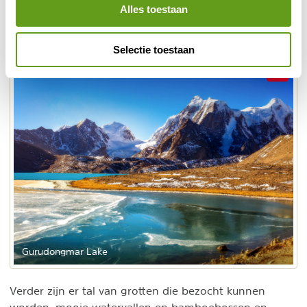
Alles toestaan
zicht op de derde hoogste berg op aarde (8.586 m) in
het Kangchenjunga NP.
Selectie toestaan
Gurudongmar Lake
Verder zijn er tal van grotten die bezocht kunnen
worden, mooie watervallen en bamboebossen en