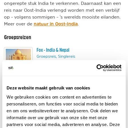
ongerepte stuk India te verkennen. Daarnaast kan een
reis naar Oost-India verlengd worden met een verblijf
op - volgens sommigen - 's werelds mooiste eilanden.
natuur in Oost-India
Meer over de
.
Groepsreizen
Fox - India & Nepal
Groepsreis, Singlereis
Ontdek Noord-India en de Kathmandu Vallei.
Cultuur én natuurschoon.
Met veel excursies inbegrepen.
BEKIJK
Deze website maakt gebruik van cookies
We gebruiken cookies om content en advertenties te
TUI - Rondreizen India
personaliseren, om functies voor social media te bieden
Groepsreis, Individuele reis
en om ons websiteverkeer te analyseren. Ook delen we
TUI heeft een wisselend aanbod van rondreizen
informatie over uw gebruik van onze site met onze
door fascinerend India. Bijvoorbeeld een
partners voor social media, adverteren en analyse. Deze
groepsreis door Noord-India.