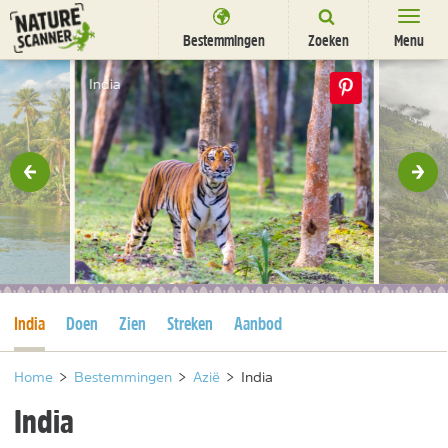
Ga
naar
Bestemmingen
Zoeken
Menu
content
Bestemmingen
India
Overnachten
Activiteiten
rige
Vol
Natuurparken
Dieren
DEALS
SHOP
Huidige pagina
India
Doen
Zien
Streken
Aanbod
Nieuwsbrief
Uitgelicht
Partners
/
nl
fr
Home
>
Bestemmingen
>
Azië
>
India
India