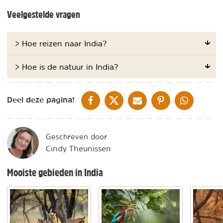
Veelgestelde vragen
> Hoe reizen naar India?
> Hoe is de natuur in India?
DELEN OP FACEBOOK
DELEN OP X
DELEN VIA DE MAIL
DELEN OP PINTEREST
DELEN OP WH
Deel deze pagina!
Geschreven door
Cindy Theunissen
Mooiste gebieden in India