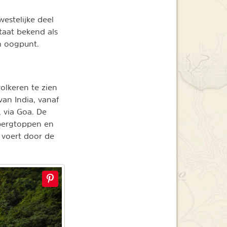
estelijke deel
staat bekend als
h oogpunt.
olkeren te zien
van India, vanaf
 via Goa. De
bergtoppen en
 voert door de