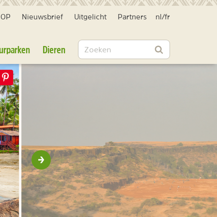
HOP
Nieuwsbrief
Uitgelicht
Partners
nl
/
fr
Zoeken
urparken
Dieren
Zoeken
Volgende