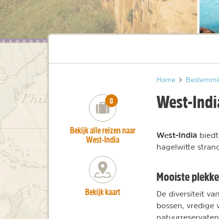
Home
>
Bestemmi
West-Indi
number_of_trips:
8
Bekijk alle reizen naar
West-India
biedt
West-India
hagelwitte stran
Mooiste plekk
Bekijk kaart
De diversiteit v
bossen, vredige 
natuurreservaten