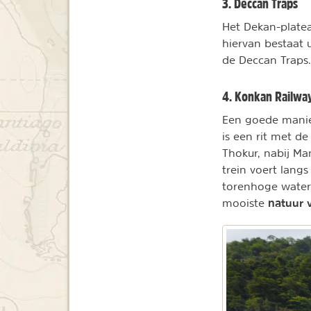
3. Deccan Traps
Het Dekan-platea
hiervan bestaat u
de Deccan Traps.
4. Konkan Railwa
Een goede manier
is een rit met d
Thokur, nabij Ma
trein voert lan
torenhoge water
natuur 
mooiste