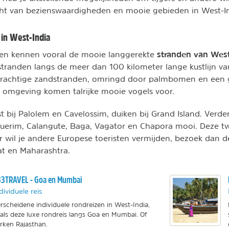
cht van bezienswaardigheden en mooie gebieden in West-In
 in West-India
stranden van West
n kennen vooral de mooie langgerekte
stranden langs de meer dan 100 kilometer lange kustlijn v
 prachtige zandstranden, omringd door palmbomen en een
e omgeving komen talrijke mooie vogels voor.
t bij Palolem en Cavelossim, duiken bij Grand Island. Verde
querim, Calangute, Baga, Vagator en Chapora mooi. Deze tw
ar wil je andere Europese toeristen vermijden, bezoek dan d
at en Maharashtra.
3TRAVEL - Goa en Mumbai
dividuele reis
rscheidene individuele rondreizen in West-India,
als deze luxe rondreis langs Goa en Mumbai. Of
rken Rajasthan.