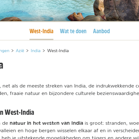
Huidige pagina
West-India
Wat te doen
Aanbod
ngen
>
Azië
>
India
>
West-India
a
, net als de meeste streken van India, de indrukwekkende 
den, fraaie natuur en bijzondere culturele bezienswaardig
en West-India
natuur in het westen van India
an de
is groot: stranden, woe
valleien en hoge bergen wisselen elkaar af en in verscheid
 heb je uitstekende mogelijkheden om tijgers en andere wi