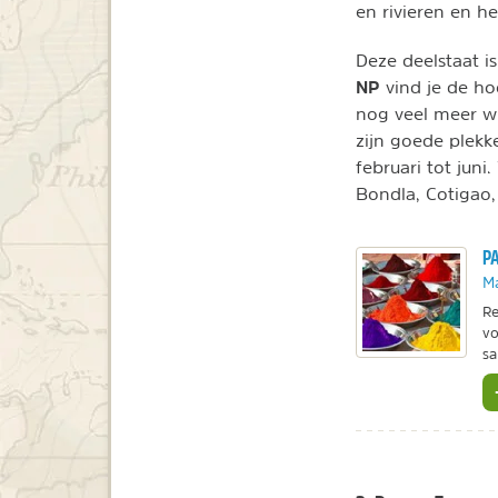
en rivieren en he
Deze deelstaat is
NP
vind je de hoo
nog veel meer wi
zijn goede plekk
februari tot juni
Bondla, Cotigao,
PA
M
Re
vo
sa