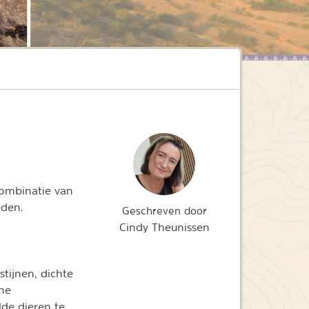
combinatie van
heden.
Geschreven door
Cindy Theunissen
stijnen, dichte
ene
lde dieren te