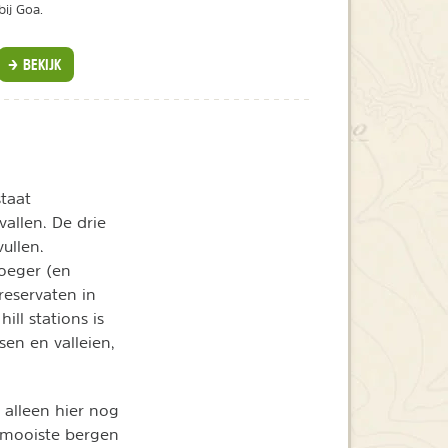
bij Goa.
BEKIJK
taat
allen. De drie
ullen.
roeger (en
reservaten in
ll stations is
sen en valleien,
 alleen hier nog
 mooiste bergen