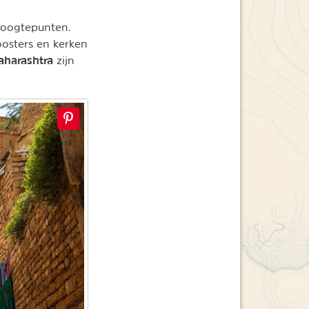
 hoogtepunten.
oosters en kerken
harashtra
zijn