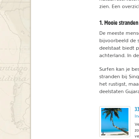
zien. Een overzi
1. Mooie stranden
De meeste mense
bijvoorbeeld de 
deelstaat biedt
achterland. In d
Surfen kan je bes
stranden bij Sin
het rustigst, ma
deelstaten Gujar
33
In
Ve
zo
ve