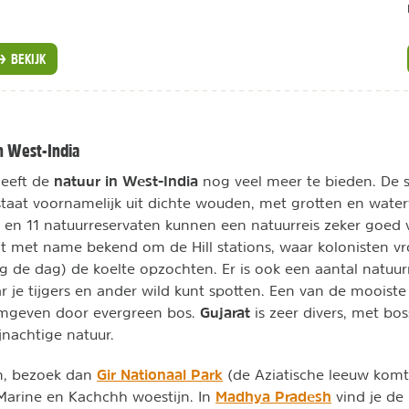
BEKIJK
n West-India
natuur in West-India
heeft de
nog veel meer te bieden. De s
taat voornamelijk uit dichte wouden, met grotten en waterv
 en 11 natuurreservaten kunnen een natuurreis zeker goed v
at met name bekend om de Hill stations, waar kolonisten v
g de dag) de koelte opzochten. Er is ook een aantal natuur
je tijgers en ander wild kunt spotten. Een van de mooiste hi
Gujarat
mgeven door evergreen bos.
is zeer divers, met bos
nachtige natuur.
Gir Nationaal Park
en, bezoek dan
(de Aziatische leeuw komt
Madhya Pradesh
 Marine en Kachchh woestijn. In
vind je de