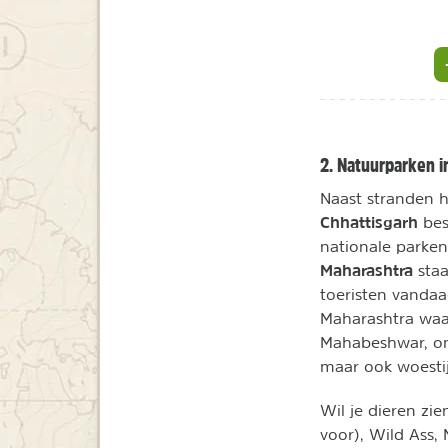
2. Natuurparken i
Naast stranden 
Chhattisgarh
bes
nationale parken
Maharashtra
sta
toeristen vandaa
Maharashtra waar 
Mahabeshwar, o
maar ook woestij
Wil je dieren zi
voor), Wild Ass,