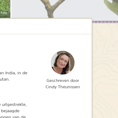
 Kee
n India, in de
utan.
Geschreven door
Cindy Theunissen
uitgestrekte,
r bejaagde
toppen van de