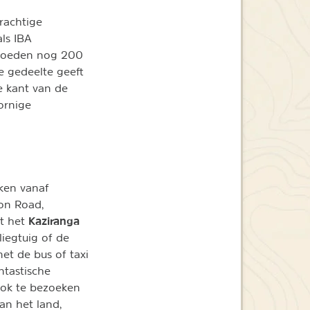
rachtige
als IBA
 broeden nog 200
e gedeelte geeft
e kant van de
ornige
eken vanaf
ion Road,
Kaziranga
nt het
iegtuig of de
met de bus of taxi
ntastische
ook te bezoeken
an het land,