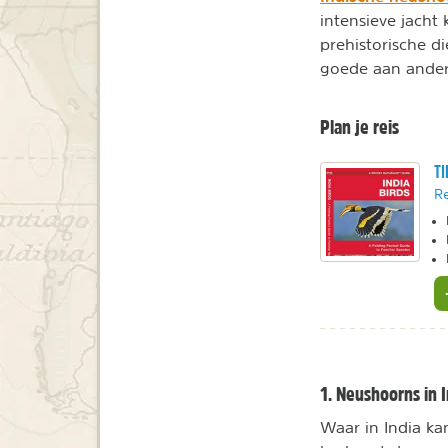
intensieve jach
prehistorische d
goede aan andere
Plan je reis
TI
Re
1. Neushoorns in I
Waar in India ka