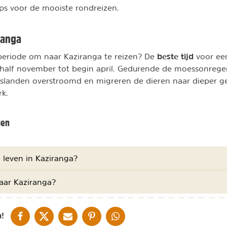
tips voor de mooiste rondreizen.
ranga
beste tijd
periode om naar Kaziranga te reizen? De
voor e
 half november tot begin april. Gedurende de moessonreg
aslanden overstroomd en migreren de dieren naar dieper g
rk.
gen
 leven in Kaziranga?
aar Kaziranga?
DELEN OP FACEBOOK
DELEN OP X
DELEN VIA DE MAIL
DELEN OP PINTEREST
DELEN OP WHATSAPP
!