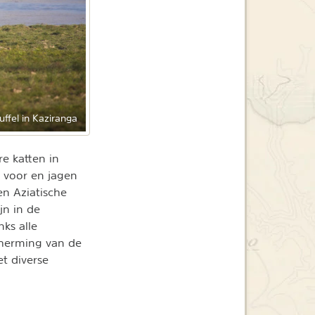
ffel in Kaziranga
e katten in
 voor en jagen
en Aziatische
jn in de
ks alle
cherming van de
t diverse