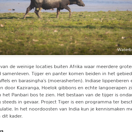
Waterbu
 van de weinige locaties buiten Afrika waar meerdere groter
 samenleven. Tijger en panter komen beiden in het gebied
ffels en barasingha’s (moerasherten). Indiase lippenberen 
n door Kaziranga, Hoelok gibbons en echte langoerapen zi
et Panbari bos te zien. Het bestaan van de tijger is ondan
steeds in gevaar. Project Tiger is een programma ter bes
pulatie. In het noordoosten van India kun je kennismaken me
 dit kader.
ga