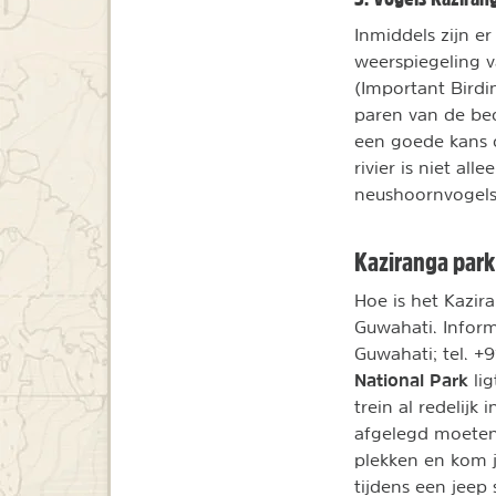
Inmiddels zijn e
weerspiegeling v
(Important Birdi
paren van de bed
een goede kans 
rivier is niet a
neushoornvogels,
Kaziranga par
Hoe is het Kazir
Guwahati. Inform
Guwahati; tel. +9
National Park
lig
trein al redelijk
afgelegd moeten
plekken en kom j
tijdens een jeep