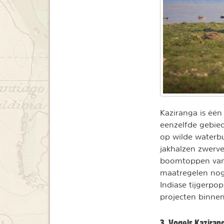
Kaziranga is één
eenzelfde gebied
op wilde waterbu
jakhalzen zwerve
boomtoppen van h
maatregelen nog 
Indiase tijgerpo
projecten binnen
3. Vogels Kaziran