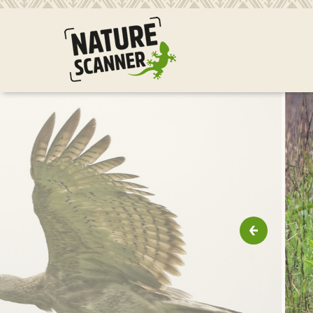
Ga
naar
content
Vorige