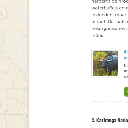
herbergt de groo
waterbuffels en n
invloeden, maar 
olifant. Dit laat
reisorganisaties
India.
Al
In
Na
In
di
2. Kaziranga Nati