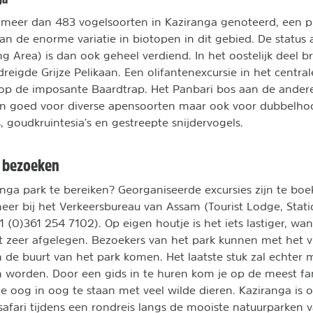
r meer dan 483 vogelsoorten in Kaziranga genoteerd, een p
an de enorme variatie in biotopen in dit gebied. De status 
ng Area) is dan ook geheel verdiend. In het oostelijk deel
reigde Grijze Pelikaan. Een olifantenexcursie in het central
op de imposante Baardtrap. Het Panbari bos aan de ander
lleen goed voor diverse apensoorten maar ook voor dubbelho
 goudkruintesia’s en gestreepte snijdervogels.
k bezoeken
anga park te bereiken? Georganiseerde excursies zijn te bo
eer bij het Verkeersbureau van Assam (Tourist Lodge, Stat
1 (0)361 254 7102). Op eigen houtje is het iets lastiger, wa
t zeer afgelegen. Bezoekers van het park kunnen met het vl
 in de buurt van het park komen. Het laatste stuk zal echter 
 worden. Door een gids in te huren kom je op de meest fa
e oog in oog te staan met veel wilde dieren. Kaziranga is 
 safari tijdens een rondreis langs de mooiste natuurparken v