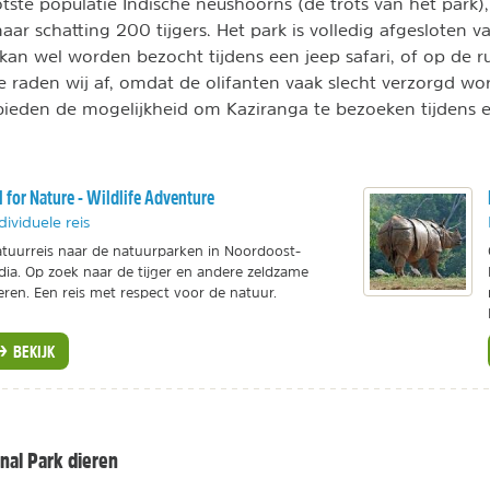
tste populatie Indische neushoorns (de trots van het park)
aar schatting 200 tijgers. Het park is volledig afgesloten v
kan wel worden bezocht tijdens een jeep safari, of op de 
ste raden wij af, omdat de olifanten vaak slecht verzorgd wo
 bieden de mogelijkheid om Kaziranga te bezoeken tijdens e
l for Nature - Wildlife Adventure
dividuele reis
tuurreis naar de natuurparken in Noordoost-
dia. Op zoek naar de tijger en andere zeldzame
eren. Een reis met respect voor de natuur.
BEKIJK
onal Park dieren