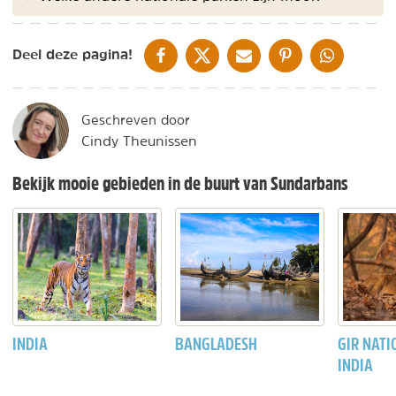
DELEN OP FACEBOOK
DELEN OP X
DELEN VIA DE MAIL
DELEN OP PINTEREST
DELEN OP WH
Deel deze pagina!
Geschreven door
Cindy Theunissen
Bekijk mooie gebieden in de buurt van Sundarbans
INDIA
BANGLADESH
GIR NATI
INDIA