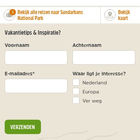
Bekijk alle reizen naar Sundarbans
Bekijk
number_of_trips:
3
National Park
kaart
Vakantietips & Inspiratie?
Voornaam
Achternaam
E-mailadres*
Waar ligt je interesse?
Nederland
Europa
Ver weg
VERZENDEN