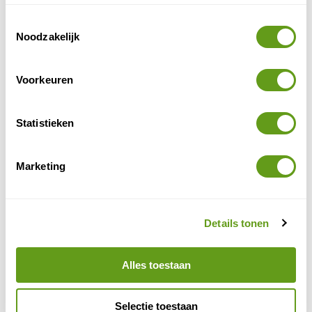
Toestemmingsselectie
Noodzakelijk
Voorkeuren
Statistieken
Marketing
Sundarbans is alleen per boot bereikbaar
De enige manier om het park te verkennen is per boot.
Details tonen
Door de vele stroompjes, eilandjes en mangrovebossen
is het gebied te voet niet begaanbaar. Boten zijn te
Alles toestaan
huur bij de lokale bevolking, maar er zijn ook twee
verhuurpunten in het gebied. Het West Bengal
Verkeersbureau in Kolkata organiseert in het
Selectie toestaan