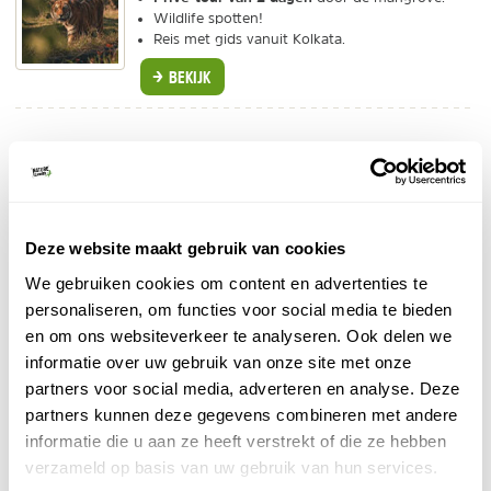
Wildlife spotten!
Reis met gids vanuit Kolkata.
BEKIJK
Bereikbaarheid Sundarbans India
Sundarbans National Park ligt op amper 50 km van
Kolkata in Oost-India. De tientallen eilanden van de
Deze website maakt gebruik van cookies
Sundarbans zijn buitengewoon slecht toegankelijk en
vogels kijken
gebeurt hier dan ook vanaf een bootje.
We gebruiken cookies om content en advertenties te
Alle moeite om hier te komen wordt echter snel
personaliseren, om functies voor social media te bieden
beloond als de eerste rosse ijsvogel in zicht komt.
en om ons websiteverkeer te analyseren. Ook delen we
Vogelspotters komen hier verder vooral voor de
informatie over uw gebruik van onze site met onze
zeldzame bruinvleugelijsvogel, witbandzeearend of een
partners voor social media, adverteren en analyse. Deze
Javaanse maraboe.
partners kunnen deze gegevens combineren met andere
informatie die u aan ze heeft verstrekt of die ze hebben
verzameld op basis van uw gebruik van hun services.