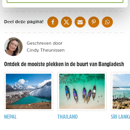
lezen alvorens je een reis boekt.
DELEN OP FACEBOOK
DELEN OP X
DELEN VIA DE MAIL
DELEN OP PINTEREST
DELEN OP WH
Deel deze pagina!
Geschreven door
Cindy Theunissen
Ontdek de mooiste plekken in de buurt van Bangladesh
NEPAL
THAILAND
SRI LANK