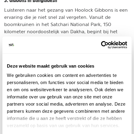
3. Gibbons in Bangladesh
Luisteren naar het gezang van Hoolock Gibbons is een
ervaring die je niet snel zal vergeten. Vanuit de
boomkruinen in het Satchari National Park, 150
kilometer noordoostelijk van Dakha, begint bij het
eerste ochtendgloren een concert wat je letterlijk door
merg en been gaat. Soms lukt het zelfs om een glimp
op te vangen van een zwarte snoet met wit omrande
ogen die nieuwsgierig elke bezoeker lijkt te volgen.
Deze website maakt gebruik van cookies
Veel makkelijker zijn de langoeren te zien, wat plompe
bladneusapen die hier algemeen zijn. Satchari heeft
We gebruiken cookies om content en advertenties te
echter ook naam gemaakt als vogelbestemming.
personaliseren, om functies voor social media te bieden
Bonte neushoornvogel, roodkoptrogon en ook
en om ons websiteverkeer te analyseren. Ook delen we
bankivahoenders, voorouders van onze kip, komen er
informatie over uw gebruik van onze site met onze
voor. Samen met de lokale bevolking is een klein
partners voor social media, adverteren en analyse. Deze
bezoekerscentrum opgezet en kunnen begeleide
partners kunnen deze gegevens combineren met andere
excursies geboekt worden.
informatie die u aan ze heeft verstrekt of die ze hebben
verzameld op basis van uw gebruik van hun services.
4. Prins-Alfredhert