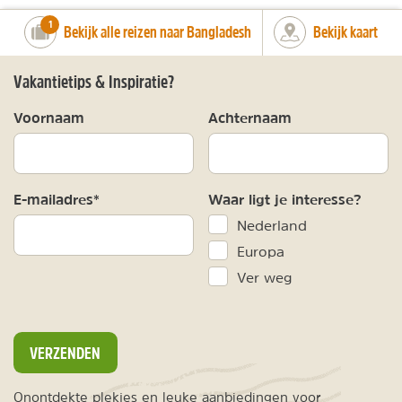
number_of_trips:
1
Bekijk alle reizen naar Bangladesh
Bekijk kaart
Vakantietips & Inspiratie?
Voornaam
Achternaam
E-mailadres*
Waar ligt je interesse?
Nederland
Europa
Ver weg
VERZENDEN
Onontdekte plekjes en leuke aanbiedingen voor