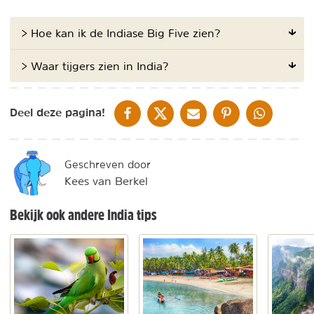
> Hoe kan ik de Indiase Big Five zien?
> Waar tijgers zien in India?
DELEN OP FACEBOOK
DELEN OP X
DELEN VIA DE MAIL
DELEN OP PINTEREST
DELEN OP WH
Deel deze pagina!
Geschreven door
Kees van Berkel
Bekijk ook andere India tips