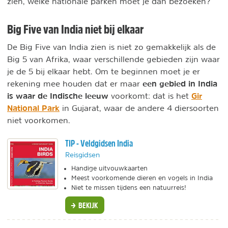
zien, welke nationale parken moet je dan bezoeken?
Big Five van India niet bij elkaar
De Big Five van India zien is niet zo gemakkelijk als de
Big 5 van Afrika, waar verschillende gebieden zijn waar
je de 5 bij elkaar hebt. Om te beginnen moet je er
een gebied in India
rekening mee houden dat er maar
is waar de Indische leeuw
Gir
voorkomt: dat is het
National Park
in Gujarat, waar de andere 4 diersoorten
niet voorkomen.
TIP - Veldgidsen India
Reisgidsen
Handige uitvouwkaarten
Meest voorkomende dieren en vogels in India
Niet te missen tijdens een natuurreis!
BEKIJK