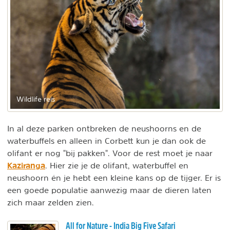
Wildlife reis
In al deze parken ontbreken de neushoorns en de
waterbuffels en alleen in Corbett kun je dan ook de
olifant er nog "bij pakken". Voor de rest moet je naar
Kaziranga
. Hier zie je de olifant, waterbuffel en
neushoorn én je hebt een kleine kans op de tijger. Er is
een goede populatie aanwezig maar de dieren laten
zich maar zelden zien.
All for Nature - India Big Five Safari