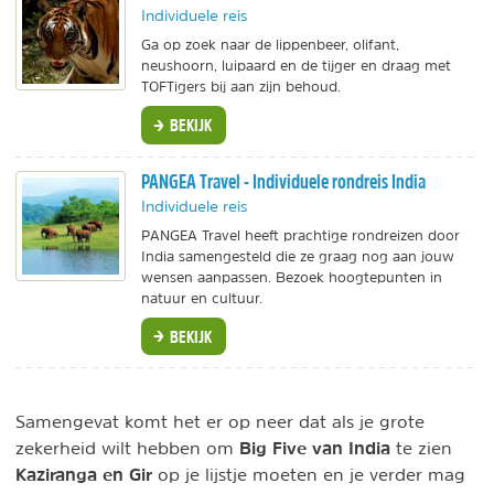
Individuele reis
Ga op zoek naar de lippenbeer, olifant,
neushoorn, luipaard en de tijger en draag met
TOFTigers bij aan zijn behoud.
BEKIJK
PANGEA Travel - Individuele rondreis India
Individuele reis
PANGEA Travel heeft prachtige rondreizen door
India samengesteld die ze graag nog aan jouw
wensen aanpassen. Bezoek hoogtepunten in
natuur en cultuur.
BEKIJK
Samengevat komt het er op neer dat als je grote
Big Five van India
zekerheid wilt hebben om
te zien
Kaziranga en Gir
op je lijstje moeten en je verder mag