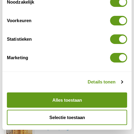
Noodzakelijk
CIBTvisas - Visum India
Voor een snelle levering van je visum voor India
Voorkeuren
zit je bij deze organisatie goed. Betrouwbaar,
grondig advies en strikte naleving op
persoonsgegevens.
Statistieken
BEKIJK
Marketing
Koning Aap - India
Groepsreis
Rondreizen door verschillende delen van India in
kleine groep. Bezoek de bekende hoogtepunten
Details tonen
in het noorden of tropisch landschap in het
zuiden.
Alles toestaan
BEKIJK
Selectie toestaan
Fox - India & Nepal
Groepsreis, Singlereis