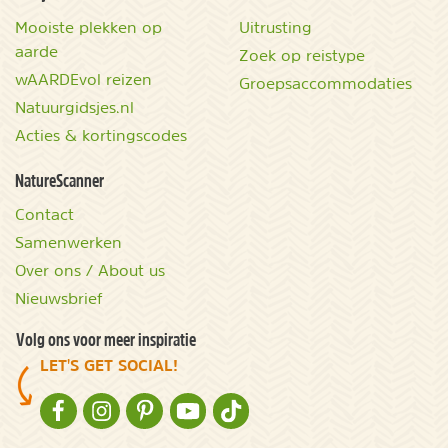
Mooiste plekken op
Uitrusting
aarde
Zoek op reistype
wAARDEvol reizen
Groepsaccommodaties
Natuurgidsjes.nl
Acties & kortingscodes
NatureScanner
Contact
Samenwerken
Over ons / About us
Nieuwsbrief
Volg ons voor meer inspiratie
LET'S GET SOCIAL!
NATURESCANNER OP FACEBOOK
NATURESCANNER OP INSTAGRAM
NATURESCANNER OP PINTEREST
NATURESCANNER OP YOUTUBE
NATURESCANNER OP TIKTOK