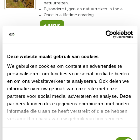
natuurreizen.
Bijzondere tijger- en natuurreizen in India.
Once in a lifetime ervaring.
BEKIJK
PANGEA Travel - Natuurreis Zuid-India
Individuele reis
Deze website maakt gebruik van cookies
12-daagse reis met safari in Nagarhole National
Park, trekking in Periyar National Park en verblijf
We gebruiken cookies om content en advertenties te
op een boot op de Backwaters.
personaliseren, om functies voor social media te bieden
BEKIJK
en om ons websiteverkeer te analyseren. Ook delen we
informatie over uw gebruik van onze site met onze
TUI - Rondreizen India
partners voor social media, adverteren en analyse. Deze
Groepsreis, Individuele reis
partners kunnen deze gegevens combineren met andere
informatie die u aan ze heeft verstrekt of die ze hebben
TUI heeft een wisselend aanbod van rondreizen
door fascinerend India. Bijvoorbeeld een
verzameld op basis van uw gebruik van hun services.
groepsreis door Noord-India.
BEKIJK
Toestemmingsselectie