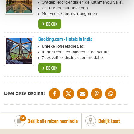
Ontdek Noord-India en de Kathmandu Vallei.
Cultuur én natuurschoon.
Met veel excursies inbegrepen.
BEKIJK
Booking.com - Hotels in India
Unieke logeeradresjes
.
In de steden en midden in de natuur.
Zoek zelf je ideale accommodatie.
BEKIJK
DELEN OP FACEBOOK
DELEN OP X
DELEN VIA DE MAIL
DELEN OP PINTEREST
DELEN OP WH
Deel deze pagina!
number_of_trips:
14
Bekijk alle reizen naar India
Bekijk kaart