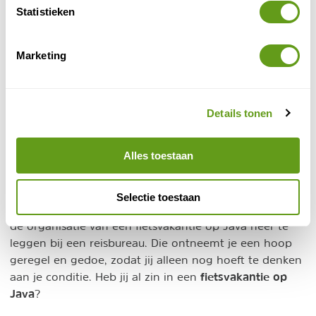
3. Fietsen in Solo
Statistieken
Surakarta, beter bekend als Solo, is een vorstenstad
aan de Bengawan Solo rivier, op ca. 60 km ten
Marketing
noordoosten van Jogjakarta. In deze omgeving kan je
prachtig fietsen langs rijstvelden. In de stad zelf kan je
een bezoek brengen aan diverse culturele
Details tonen
bezienswaardigheden, zoals het Dullah Museum, het
Kraton of het Sriwedari park.
Alles toestaan
Fietsreis Java
Je kan op eigen houtje een mooie route en
Selectie toestaan
fietsverhuur uitzoeken, maar het is net zo makkelijk om
de organisatie van een fietsvakantie op Java neer te
leggen bij een reisbureau. Die ontneemt je een hoop
geregel en gedoe, zodat jij alleen nog hoeft te denken
fietsvakantie op
aan je conditie. Heb jij al zin in een
Java
?