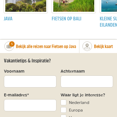
JAVA
FIETSEN OP BALI
KLEINE S
EILANDE
number_of_trips:
5
Bekijk alle reizen naar Fietsen op Java
Bekijk kaart
Vakantietips & Inspiratie?
Voornaam
Achternaam
E-mailadres*
Waar ligt je interesse?
Nederland
Europa