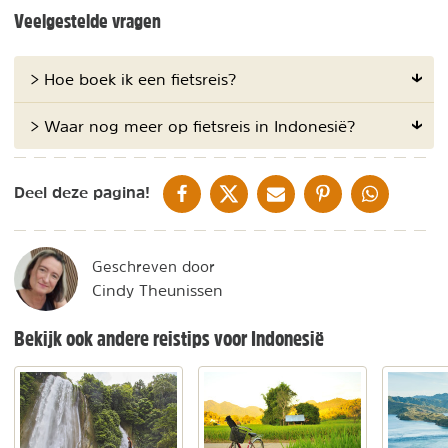
Veelgestelde vragen
> Hoe boek ik een fietsreis?
> Waar nog meer op fietsreis in Indonesië?
DELEN OP FACEBOOK
DELEN OP X
DELEN VIA DE MAIL
DELEN OP PINTEREST
DELEN OP WH
Deel deze pagina!
Geschreven door
Cindy Theunissen
Bekijk ook andere reistips voor Indonesië