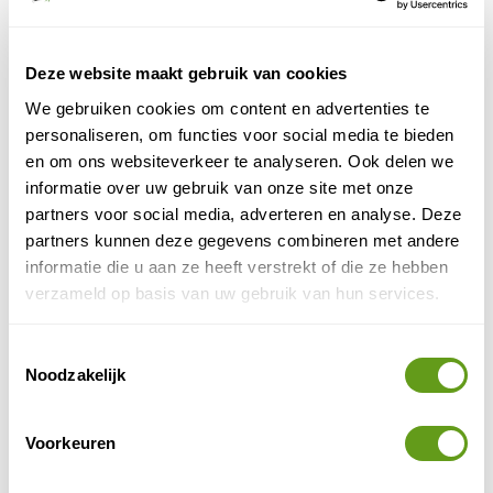
naar de tempel van Borobudur, zie de bouwsteen van
Riksja Indonesië
. Tussen de heilige stoepa's geniet je
van een schitterend vergezicht.
Deze website maakt gebruik van cookies
We gebruiken cookies om content en advertenties te
Riksja Indonesie - Fietsen naar Borobudur
personaliseren, om functies voor social media te bieden
Individuele reis
en om ons websiteverkeer te analyseren. Ook delen we
3-daagse bouwsteen, waarbij je vanaf Jogjakarta
informatie over uw gebruik van onze site met onze
op de fiets naar de top bezienswaardigheid van
partners voor social media, adverteren en analyse. Deze
Java fietst: Borobudur.
partners kunnen deze gegevens combineren met andere
BEKIJK
informatie die u aan ze heeft verstrekt of die ze hebben
verzameld op basis van uw gebruik van hun services.
Merapi - Fietstour
Individuele reis
Toestemmingsselectie
Merapi is dé Indonesië specialist van Nederland en
Noodzakelijk
verzorgt de leukste reizen voor je.
BEKIJK
Voorkeuren