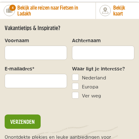
Bekijk alle reizen naar Fietsen in
Bekijk
number_of_trips:
4
Ladakh
kaart
Vakantietips & Inspiratie?
Voornaam
Achternaam
E-mailadres*
Waar ligt je interesse?
Nederland
Europa
Ver weg
VERZENDEN
Onontdekte plekjes en leuke aanbiedingen voor