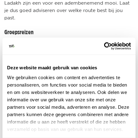
Ladakh zijn een voor een adembenemend mooi. Laat
je dus goed adviseren over welke route best bij jou
past.
Groepsreizen
Koning Aap - Ladakh
Groepsreis
Rondreis incl. vluchten
Nederlandstalige reisbegeleiding
Deze website maakt gebruik van cookies
Bezoek de kloosters in de Nubravallei en ga
We gebruiken cookies om content en advertenties te
hiken door het hoogland.
personaliseren, om functies voor social media te bieden
BEKIJK
en om ons websiteverkeer te analyseren. Ook delen we
informatie over uw gebruik van onze site met onze
Sawadee - Groepsreis Ladakh
partners voor social media, adverteren en analyse. Deze
Groepsreis
partners kunnen deze gegevens combineren met andere
Spectaculaire reis door de Himalaya in Ladakh.
informatie die u aan ze heeft verstrekt of die ze hebben
Optionele trekking in de bergen.
verzameld op basis van uw gebruik van hun services.
Afgelegen kloosters en dorpjes.