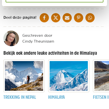
> Wat nog meer te doen in Noord-India?
DELEN OP FACEBOOK
DELEN OP X
DELEN VIA DE MAIL
DELEN OP PINTEREST
DELEN OP WH
Deel deze pagina!
Geschreven door
Cindy Theunissen
Bekijk ook andere leuke activiteiten in de Himalaya
TREKKING IN NEPAL
HIMALAYA
FIETSEN 