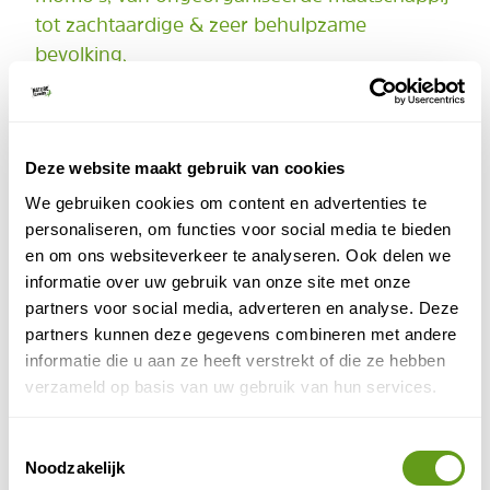
tot zachtaardige & zeer behulpzame
bevolking.
Ik zou bijna de impact van de hoogte
vergeten. Kloppende hoofdpijn en
gemiddelde snelheid van 1,5 km/u. Een beetje
Deze website maakt gebruik van cookies
gek misschien. Maar af en toe eens uit die
comfortzone treden, doet je toch beseffen
We gebruiken cookies om content en advertenties te
personaliseren, om functies voor social media te bieden
hoe goed we het hier wel hebben. It works
en om ons websiteverkeer te analyseren. Ook delen we
for me! - David Volkaerts
informatie over uw gebruik van onze site met onze
partners voor social media, adverteren en analyse. Deze
2. Fietsen naar Chitwan National Park
partners kunnen deze gegevens combineren met andere
informatie die u aan ze heeft verstrekt of die ze hebben
Een fietsvakantie van Kathmandu naar het zuiden van
verzameld op basis van uw gebruik van hun services.
Nepal is een unieke ervaring. De grote diversiteit tussen
de historische stad, de Himalaya en de weelderige
Toestemmingsselectie
natuur in Chitwan biedt een onvergetelijke fietsreis.
Noodzakelijk
Fiets vanaf de hoofdstad door de Kathmandu-Vallei