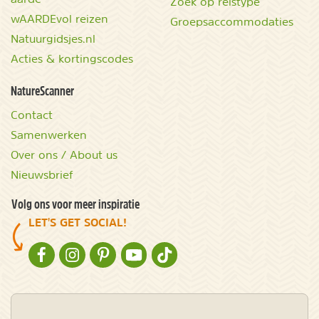
Zoek op reistype
wAARDEvol reizen
Groepsaccommodaties
Natuurgidsjes.nl
Acties & kortingscodes
NatureScanner
Contact
Samenwerken
Over ons / About us
Nieuwsbrief
Volg ons voor meer inspiratie
LET'S GET SOCIAL!
NATURESCANNER OP FACEBOOK
NATURESCANNER OP INSTAGRAM
NATURESCANNER OP PINTEREST
NATURESCANNER OP YOUTUBE
NATURESCANNER OP TIKTOK