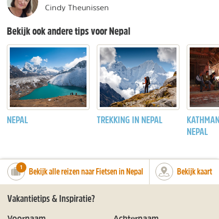
Cindy Theunissen
Bekijk ook andere tips voor Nepal
NEPAL
TREKKING IN NEPAL
KATHMAN
NEPAL
number_of_trips:
1
Bekijk alle reizen naar Fietsen in Nepal
Bekijk kaart
Vakantietips & Inspiratie?
Voornaam
Achternaam