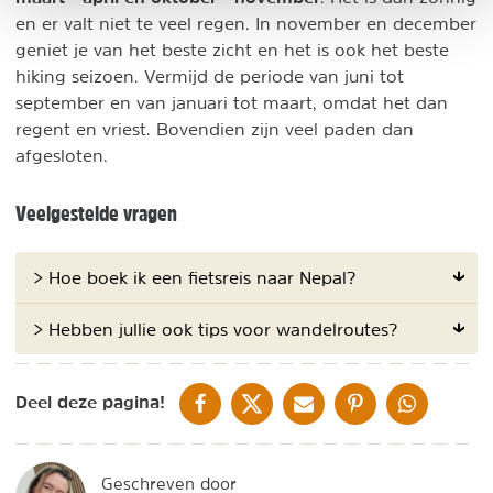
en er valt niet te veel regen. In november en december
geniet je van het beste zicht en het is ook het beste
hiking seizoen. Vermijd de periode van juni tot
september en van januari tot maart, omdat het dan
regent en vriest. Bovendien zijn veel paden dan
afgesloten.
Veelgestelde vragen
> Hoe boek ik een fietsreis naar Nepal?
> Hebben jullie ook tips voor wandelroutes?
DELEN OP FACEBOOK
DELEN OP X
DELEN VIA DE MAIL
DELEN OP PINTEREST
DELEN OP WH
Deel deze pagina!
Geschreven door