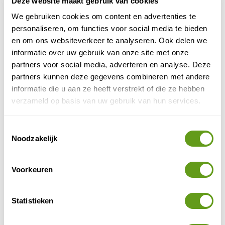
Deze website maakt gebruik van cookies
We gebruiken cookies om content en advertenties te
personaliseren, om functies voor social media te bieden
en om ons websiteverkeer te analyseren. Ook delen we
Wandelen Kathmandu vallei
informatie over uw gebruik van onze site met onze
partners voor social media, adverteren en analyse. Deze
Af en toe is het wel even bijkomen na een steile klim,
partners kunnen deze gegevens combineren met andere
maar je hike wordt beloond met een weids uitzicht op
informatie die u aan ze heeft verstrekt of die ze hebben
het Himalayagebergte. Niet zo’n wandelaar? De tocht
verzameld op basis van uw gebruik van hun services.
is ook te doen met een mountainbike, waarbij je langs
terrassen en verschillende dorpjes en steden fietst.
Toestemmingsselectie
Noodzakelijk
Reizen in groepsverband
Fox - India & Nepal
Voorkeuren
Groepsreis, Singlereis
Ontdek Noord-India en de Kathmandu Vallei.
Statistieken
Cultuur én natuurschoon.
Met veel excursies inbegrepen.