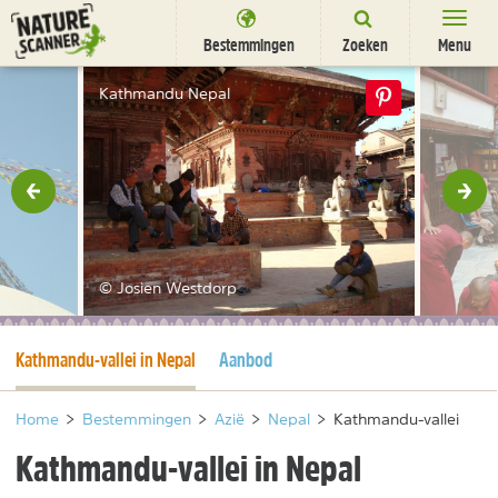
Ga
naar
Bestemmingen
Zoeken
Menu
content
Bestemmingen
Kathmandu Nepal
Overnachten
Activiteiten
rige
Vol
Natuurparken
Dieren
© Josien Westdorp
DEALS
SHOP
Huidige pagina
Kathmandu-vallei in Nepal
Aanbod
Nieuwsbrief
Uitgelicht
Partners
/
nl
fr
Home
>
Bestemmingen
>
Azië
>
Nepal
>
Kathmandu-vallei
Kathmandu-vallei in Nepal