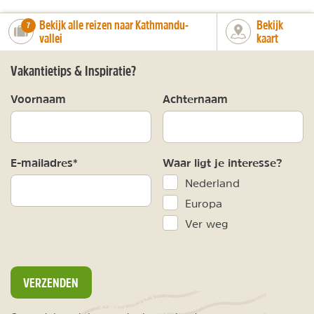
Bekijk alle reizen naar Kathmandu-
Bekijk
number_of_trips:
7
vallei
kaart
Vakantietips & Inspiratie?
Voornaam
Achternaam
E-mailadres*
Waar ligt je interesse?
Nederland
Europa
Ver weg
VERZENDEN