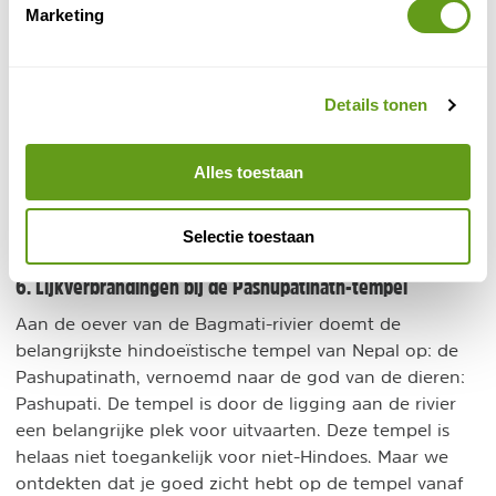
BEKIJK
Marketing
Sawadee - Actieve Nepal reis
Groepsreis
Details tonen
Keuze uit vele actieve trektochten & rondreizen.
Zowel in Nepal als Tibet.
Bekijk het volledige aanbod: boek je droomreis!
Alles toestaan
BEKIJK
Selectie toestaan
6. Lijkverbrandingen bij de Pashupatinath-tempel
Aan de oever van de Bagmati-rivier doemt de
belangrijkste hindoeïstische tempel van Nepal op: de
Pashupatinath, vernoemd naar de god van de dieren:
Pashupati. De tempel is door de ligging aan de rivier
een belangrijke plek voor uitvaarten. Deze tempel is
helaas niet toegankelijk voor niet-Hindoes. Maar we
ontdekten dat je goed zicht hebt op de tempel vanaf