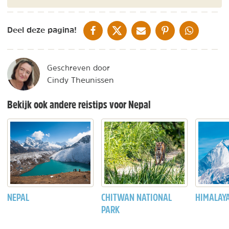
DELEN OP FACEBOOK
DELEN OP X
DELEN VIA DE MAIL
DELEN OP PINTEREST
DELEN OP WH
Deel deze pagina!
Geschreven door
Cindy Theunissen
Bekijk ook andere reistips voor Nepal
NEPAL
CHITWAN NATIONAL
HIMALAY
PARK