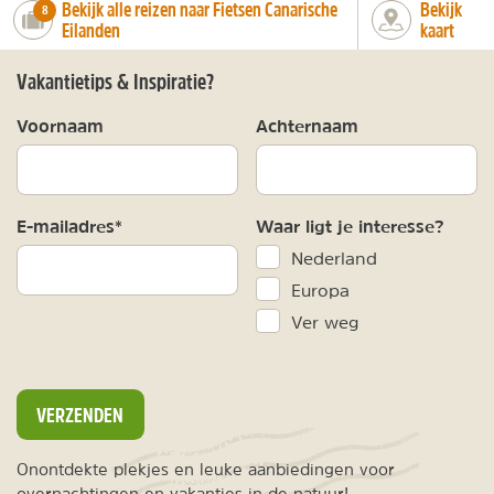
Bekijk alle reizen naar Fietsen Canarische
Bekijk
number_of_trips:
8
Eilanden
kaart
Vakantietips & Inspiratie?
Voornaam
Achternaam
E-mailadres*
Waar ligt je interesse?
Nederland
Europa
Ver weg
VERZENDEN
Onontdekte plekjes en leuke aanbiedingen voor
overnachtingen en vakanties in de natuur!