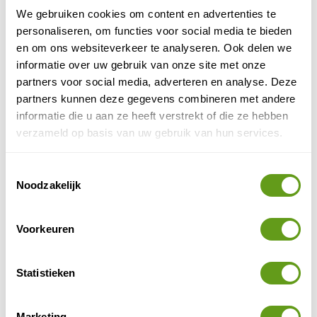
We gebruiken cookies om content en advertenties te
personaliseren, om functies voor social media te bieden
en om ons websiteverkeer te analyseren. Ook delen we
informatie over uw gebruik van onze site met onze
partners voor social media, adverteren en analyse. Deze
partners kunnen deze gegevens combineren met andere
informatie die u aan ze heeft verstrekt of die ze hebben
verzameld op basis van uw gebruik van hun services.
© Bram de Vrind
Klimmen op de pedalen
Toestemmingsselectie
Noodzakelijk
Door rustige valleien, het betere klimwerk in de bergen
fietsrondes
of langs de kust; welke
zijn een aanrader
op dit Canarische Eiland? Fietsjournalist Bram de Vrind
Voorkeuren
fietsen op Gran Canaria
vertelt je alles over
.
Statistieken
Marketing