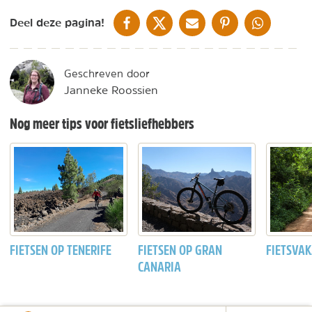
DELEN OP FACEBOOK
DELEN OP X
DELEN VIA DE MAIL
DELEN OP PINTEREST
DELEN OP WH
Deel deze pagina!
Geschreven door
Janneke Roossien
Nog meer tips voor fietsliefhebbers
FIETSEN OP TENERIFE
FIETSEN OP GRAN
FIETSVAK
CANARIA