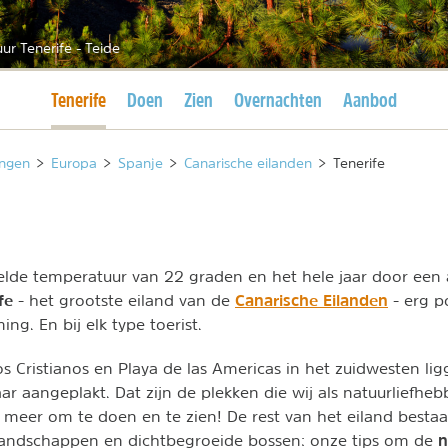
ur Tenerife - Teide
Huidige pagina
Tenerife
Doen
Zien
Overnachten
Aanbod
ngen
>
Europa
>
Spanje
>
Canarische eilanden
>
Tenerife
lde temperatuur van 22 graden en het hele jaar door ee
ife
Canarische Eilanden
- het grootste eiland van de
- erg po
g. En bij elk type toerist.
os Cristianos en Playa de las Americas in het zuidwesten lig
ar aangeplakt. Dat zijn de plekken die wij als natuurliefheb
l meer om te doen en te zien! De rest van het eiland bestaat
n
andschappen en dichtbegroeide bossen: onze tips om de