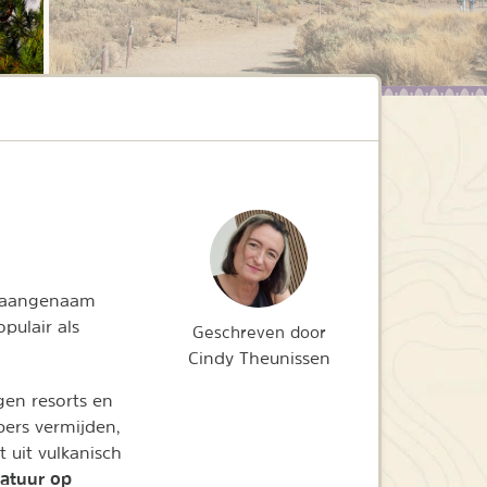
n aangenaam
pulair als
Geschreven door
Cindy Theunissen
gen resorts en
bers vermijden,
 uit vulkanisch
atuur op