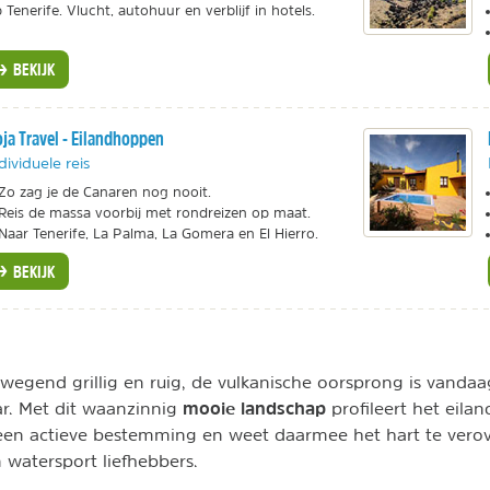
 Tenerife. Vlucht, autohuur en verblijf in hotels.
BEKIJK
ja Travel - Eilandhoppen
dividuele reis
Zo zag je de Canaren nog nooit.
Reis de massa voorbij met rondreizen op maat.
Naar Tenerife, La Palma, La Gomera en El Hierro.
BEKIJK
rwegend grillig en ruig, de vulkanische oorsprong is vanda
mooie landschap
aar. Met dit waanzinnig
profileert het eilan
 een actieve bestemming en weet daarmee het hart te vero
en watersport liefhebbers.