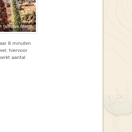
t tajinaste bloem
aar 8 minuten
wel: hiervoor
perkt aantal