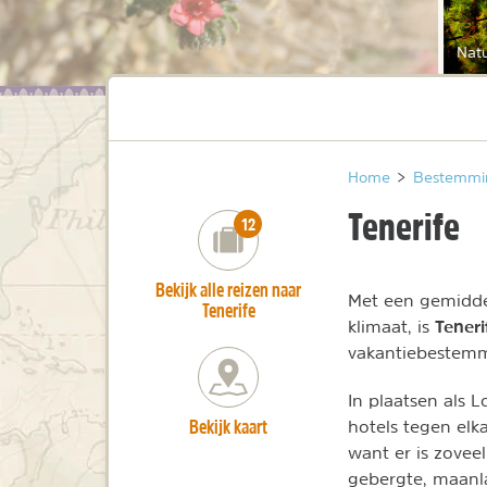
Natu
Home
>
Bestemmi
Tenerife
number_of_trips:
12
Bekijk alle reizen naar
Met een gemidde
Tenerife
Tener
klimaat, is
vakantiebestemmin
In plaatsen als L
Bekijk kaart
hotels tegen elka
want er is zovee
gebergte, maanl