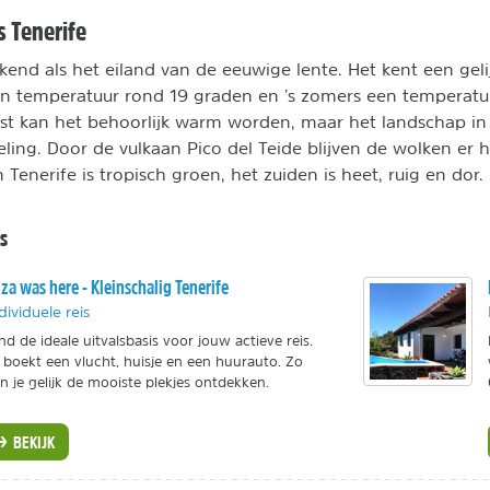
s Tenerife
ekend als het eiland van de eeuwige lente. Het kent een geli
en temperatuur rond 19 graden en ’s zomers een temperatu
ust kan het behoorlijk warm worden, maar het landschap in
eling. Door de vulkaan Pico del Teide blijven de wolken er 
enerife is tropisch groen, het zuiden is heet, ruig en dor.
s
iza was here - Kleinschalig Tenerife
dividuele reis
nd de ideale uitvalsbasis voor jouw actieve reis.
 boekt een vlucht, huisje en een huurauto. Zo
n je gelijk de mooiste plekjes ontdekken.
BEKIJK