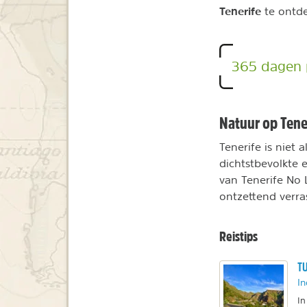
Tenerife
te ontd
365 dagen p
Natuur op Tene
Tenerife is niet 
dichtstbevolkte 
van Tenerife No
ontzettend verra
Reistips
TU
In
In