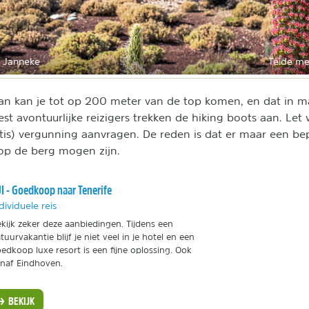
 Janneke
Teide me
an kan je tot op 200 meter van de top komen, en dat in m
st avontuurlijke reizigers trekken de hiking boots aan. Let 
tis) vergunning aanvragen. De reden is dat er maar een be
op de berg mogen zijn.
I - Goedkoop naar Tenerife
dividuele reis
kijk zeker deze aanbiedingen. Tijdens een
tuurvakantie blijf je niet veel in je hotel en een
edkoop luxe resort is een fijne oplossing. Ook
naf Eindhoven.
BEKIJK