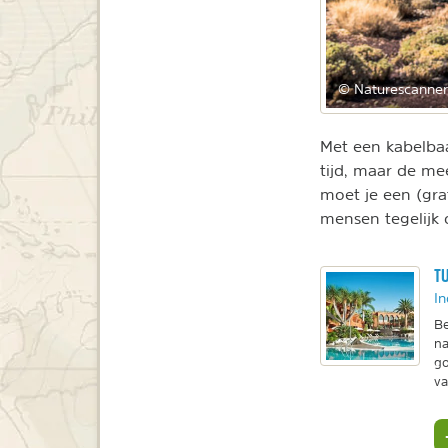
© Naturescanner
Met een kabelba
tijd, maar de mee
moet je een (gra
mensen tegelijk 
TU
In
Be
na
go
va