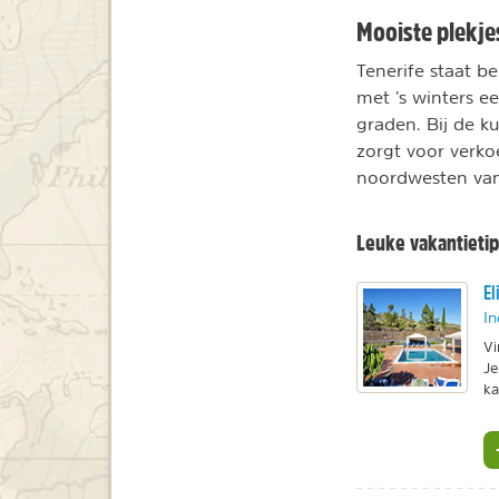
Mooiste plekje
Tenerife staat b
met ’s winters e
graden. Bij de k
zorgt voor verko
noordwesten van T
Leuke vakantietip
El
In
Vi
Je
ka