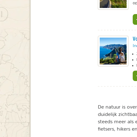
op
Vo
In
De natuur is ove
duidelijk zichtb
steeds meer als
fietsers, hikers 