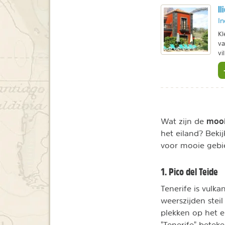
Il
In
Kl
va
vi
mooi
Wat zijn de
het eiland? Beki
voor mooie gebi
1. Pico del Teide
Tenerife is vulk
weerszijden stei
plekken op het e
"Tenerife" beteke