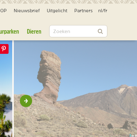
HOP
Nieuwsbrief
Uitgelicht
Partners
nl
/
fr
Zoeken
urparken
Dieren
Zoeken
Volgende