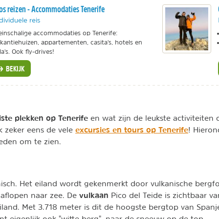
ios reizen - Accommodaties Tenerife
dividuele reis
einschalige accommodaties op Tenerife:
kantiehuizen, appartementen, casita's, hotels en
lla's. Ook fly-drives!
BEKIJK
ste plekken op Tenerife
en wat zijn de leukste activiteite
excursies en tours op Tenerife
jk zeker eens de vele
! Hieron
eden om te zien.
anisch. Het eiland wordt gekenmerkt door vulkanische bergf
vulkaan
l aflopen naar zee. De
Pico del Teide is zichtbaar v
iland. Met 3.718 meter is dit de hoogste bergtop van Span
nt eigenlijk ook "witte berg", naar de sneeuw op de top.