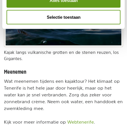
Alles toestaan
Video
Selectie toestaan
inladen
en
afspelen
Kajak langs vulkanische grotten en de stenen reuzen, los
Gigantes.
Meenemen
Wat meenemen tijdens een kajaktour? Het klimaat op
Tenerife is het hele jaar door heerlijk, maar op het
water kan je snel verbranden. Zorg dus zeker voor
zonnebrand crème. Neem ook water, een handdoek en
zwemkleding mee.
Kijk voor meer informatie op
Webtenerife
.