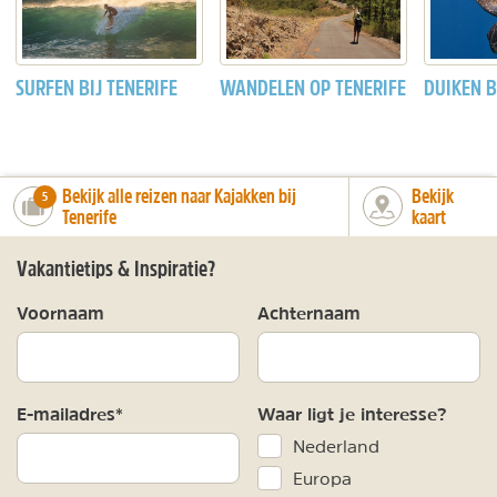
SURFEN BIJ TENERIFE
WANDELEN OP TENERIFE
DUIKEN B
Bekijk alle reizen naar Kajakken bij
Bekijk
number_of_trips:
5
Tenerife
kaart
Vakantietips & Inspiratie?
Voornaam
Achternaam
E-mailadres*
Waar ligt je interesse?
Nederland
Europa