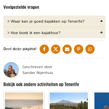
Veelgestelde vragen
> Waar kan je goed kajakken op Tenerife?
> Hoe boek ik een kajaktour?
DELEN OP FACEBOOK
DELEN OP X
DELEN VIA DE MAIL
DELEN OP PINTEREST
DELEN OP WH
Deel deze pagina!
Geschreven door
Sander Nijenhuis
Bekijk ook andere activiteiten op Tenerife