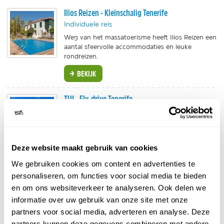
Ilios Reizen - Kleinschalig Tenerife
Individuele reis
Weg van het massatoerisme heeft Ilios Reizen een
aantal sfeervolle accommodaties én leuke
rondreizen.
BEKIJK
TUI - Fly-drive Tenerife
Individuele reis
In je eigen tempo genieten van de mooie natuur
op Tenerife. Vlucht, autohuur en verblijf in hotels.
Deze website maakt gebruik van cookies
BEKIJK
We gebruiken cookies om content en advertenties te
personaliseren, om functies voor social media te bieden
en om ons websiteverkeer te analyseren. Ook delen we
De zee tussen Tenerife en La Gomera is een beschermd
informatie over uw gebruik van onze site met onze
walvisgebied. Hier worden regelmatig Indische
partners voor social media, adverteren en analyse. Deze
grienden en tuimelaars gezien. Daarnaast is het een
partners kunnen deze gegevens combineren met andere